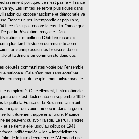
reclassement politique, ce n’est pas la « France
e Valmy. Les limites se feront plus floues dans
ivilisation qui oppose fascisme et démocratie va
une France un peu intemporelle et populaire,
941, ce n’est pas encore le cas. La France que
dée par la Révolution française. Dans
volution » et celle de l’Octobre russe se
crira plus tard l’historien communiste Jean
aient en surimpression les blousons de cuir
onale et la dimension communiste dans ces
n des députés communistes votée par l’ensemble
que nationale. Cela n’est pas sans entraîner
fondément rompus du peuple communiste avec le
e complexité. Officiellement, l’Internationale
guerre qui s’est déclenchée en septembre 1939
ans laquelle la France et le Royaume-Uni n’ont
s français, qui voient au départ dans la guerre
se font durement rappeler à l’ordre, Maurice
ne ne peuvent qu’avoir raison. Le PCF, Thorez
 » et se tient à elle jusqu’au début de 1941.
 façon indifférenciée « les » impérialismes.
faire de la lutte directe contre l’Allemand une