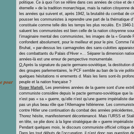
politique. Ce à quoi l’on se réfère dans ces années de crise et de 
éternelle » de la tradition monarchique, mais la nation citoyenne d
les années qui suivent et, après 1942, la brutalité du combat de c
pousser les communistes à reprendre une part de la thématique d’
constituée comme telle dès les temps les plus reculés. En 1940-1
saluent les communistes est bien celle de la nation citoyenne sou
l’imaginaire mental des communistes, les images de la « Grande Ré
confondent absolument, pour le meilleur et pour le pire. Comme l’é
Bruhat, « par-dessus les carmagnoles des sans-culottes apparaiss
des combattants du Palais d’Hiver »… Séparer la dimension nati
années-là est une erreur de perspective monumentale.
Q.
Après la signature du pacte germano-soviétique, la destitutio
des groupes parlementaires, le PCF semble au ban de la vie politi
quelques hésitations ni errements d. Mais les liens sont-ils pro
ce pour
peuple et la nation française ?
Roger Martelli.
Les premières années de la guerre sont d’une extrêm
communiste considère depuis le pacte germano-soviétique que la 
n’est pas « sa » guerre, qu’elle n’est qu’une guerre impérialiste d
pas un plus beau rôle que l’Allemagne hitlérienne. Les communiste
contre Hitler une continuation du combat des années précédentes, 
Thorez hésite, manifestement décontenancé. Mais l’URSS et Stali
en tête, se plie donc à la ligne stratégique de « guerre impérialiste
Pendant quelques mois, le discours communiste officiel critique de
Dans les tout débuts de l’occupation, il n’est donc pas question de 