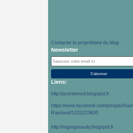
Contacter le propriétaire du blog
Newsletter
Liens:
http://acontrenuit.blogspot.fr
https://www.facebook.com/people/Alain
Raynaud/1332223600
http://rogergaraudy.blogspot.fr