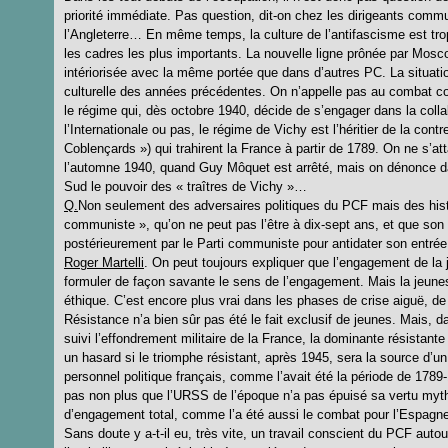
priorité immédiate. Pas question, dit-on chez les dirigeants comm
l’Angleterre… En même temps, la culture de l’antifascisme est tr
les cadres les plus importants. La nouvelle ligne prônée par Mos
intériorisée avec la même portée que dans d’autres PC. La situatio
culturelle des années précédentes. On n’appelle pas au combat con
le régime qui, dès octobre 1940, décide de s’engager dans la colla
l’Internationale ou pas, le régime de Vichy est l’héritier de la cont
Coblençards ») qui trahirent la France à partir de 1789. On ne s’
l’automne 1940, quand Guy Môquet est arrêté, mais on dénonce dan
Sud le pouvoir des « traîtres de Vichy »…
Q.
Non seulement des adversaires politiques du PCF mais des hist
communiste », qu’on ne peut pas l’être à dix-sept ans, et que son s
postérieurement par le Parti communiste pour antidater son entré
Roger Martelli
. On peut toujours expliquer que l’engagement de la
formuler de façon savante le sens de l’engagement. Mais la jeune
éthique. C’est encore plus vrai dans les phases de crise aiguë, de
Résistance n’a bien sûr pas été le fait exclusif de jeunes. Mais,
suivi l’effondrement militaire de la France, la dominante résistant
un hasard si le triomphe résistant, après 1945, sera la source d’
personnel politique français, comme l’avait été la période de 178
pas non plus que l’URSS de l’époque n’a pas épuisé sa vertu mythi
d’engagement total, comme l’a été aussi le combat pour l’Espagne
Sans doute y a-t-il eu, très vite, un travail conscient du PCF autou