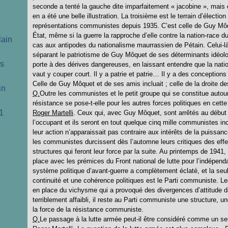
seconde a tenté la gauche dite imparfaitement « jacobine », mais ell
en a été une belle illustration. La troisième est le terrain d’électi
représentations communistes depuis 1935. C’est celle de Guy Môq
État, même si la guerre la rapproche d’elle contre la nation-race d
lain
cas aux antipodes du nationalisme maurrassien de Pétain. Celui-là
séparant le patriotisme de Guy Môquet de ses déterminants idéolo
cs
porte à des dérives dangereuses, en laissant entendre que la nation
vaut y couper court. Il y a patrie et patrie… Il y a des conceptions
Celle de Guy Môquet et de ses amis incluait ; celle de la droite des
in
Q.
Outre les communistes et le petit groupe qui se constitue auto
résistance se pose-t-elle pour les autres forces politiques en cette
1
Roger Martelli
. Ceux qui, avec Guy Môquet, sont arrêtés au début o
l’occupant et ils seront en tout quelque cinq mille communistes inca
leur action n’apparaissait pas contraire aux intérêts de la puissan
les communistes durcissent dès l’automne leurs critiques des effe
structures qui feront leur force par la suite. Au printemps de 1941,
place avec les prémices du Front national de lutte pour l’indépen
système politique d’avant-guerre a complètement éclaté, et la seu
continuité et une cohérence politiques est le Parti communiste. Le
en place du vichysme qui a provoqué des divergences d’attitude d
terriblement affaibli, il reste au Parti communiste une structure, 
la force de la résistance communiste.
Q.
Le passage à la lutte armée peut-il être considéré comme un se