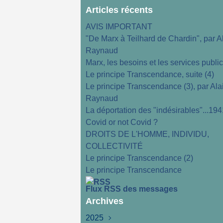
Articles récents
AVIS IMPORTANT
"De Marx à Teilhard de Chardin", par A
Raynaud
Marx, les besoins et les services publi
Le principe Transcendance, suite (4)
Le principe Transcendance (3), par Ala
Raynaud
La déportation des "indésirables"...194
Covid or not Covid ?
DROITS DE L'HOMME, INDIVIDU,
COLLECTIVITÉ
Le principe Transcendance (2)
Le principe Transcendance
Flux RSS des messages
Archives
2025