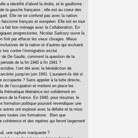
e a identifié d’abord la droite, et le gaullisme
on de la gauche française ; elle est au coeur des
uet. Elle ne se confond pas avec la nation-
u fascisme français et européen. Elle est en tout
 a fait bon ménage avec la Collaboration. En
giques progressistes, Nicolas Sarkozy ouvre la
 finit par effacer les vieux clivages. Mieux
 inclusives de la nation et d’autres qui excluent.
 lois contre l’immigration exclut.
ur de De Gaulle, comment la question de la
 période de la fin 1940 à fin 1941 ?
ctobre, l’ont été avec la bénédiction de
rcérés jusqu’en juin 1941. L’auraient-ils été si
ce occupante ? Sans appeler à la lutte directe,
ts de l’occupation et mettent en place les
 la thématique libératrice est solidement en
dance de la France. En 1940, pour résumer, le
le formation politique pouvant revendiquer une
s autres ont explosé avec la défaite et la mise
ans toutes ces formations . Bien que
une cohérence et des repères qui feront largement
uil, une rupture marquante ?