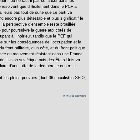
aut-il ou ne faut-il pas se lancer dans les
 résolvent que difficilement dans le PCF à
ailleurs pas tout de suite que ce parti va
d encore plus détestable et plus significatif le
la perspective d’ensemble reste brouillée,
re pour poursuivre la guerre aux côtés de
upant à l’intérieur, tandis que le PCF qui
ps sur les conséquences de l’occupation et la
front militaire, d’un côté, et du front politique
en place du mouvement résistant dans une France
 de l’Union soviétique puis des États-Unis va
laire d’une lutte de la démocratie contre le
t les pleins pouvoirs (dont 36 socialistes SFIO,
Retour à l'accueil