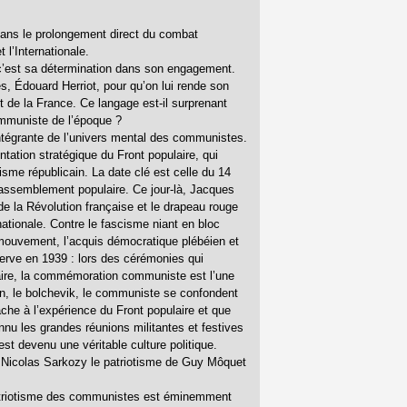
 dans le prolongement direct du combat
t l’Internationale.
c’est sa détermination dans son engagement.
s, Édouard Herriot, pour qu’on lui rende son
t de la France. Ce langage est-il surprenant
mmuniste de l’époque ?
intégrante de l’univers mental des communistes.
ntation stratégique du Front populaire, qui
sme républicain. La date clé est celle du 14
 Rassemblement populaire. Ce jour-là, Jacques
de la Révolution française et le drapeau rouge
ationale. Contre le fascisme niant en bloc
 mouvement, l’acquis démocratique plébéien et
serve en 1939 : lors des cérémonies qui
aire, la commémoration communiste est l’une
bin, le bolchevik, le communiste se confondent
che à l’expérience du Front populaire et que
nnu les grandes réunions militantes et festives
st devenu une véritable culture politique.
it Nicolas Sarkozy le patriotisme de Guy Môquet
atriotisme des communistes est éminemment