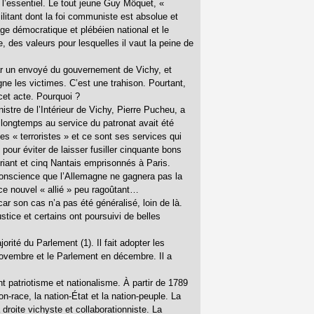
 l’essentiel. Le tout jeune Guy Môquet, «
itant dont la foi communiste est absolue et
e démocratique et plébéien national et le
es valeurs pour lesquelles il vaut la peine de
 par un envoyé du gouvernement de Vichy, et
igne les victimes. C’est une trahison. Pourtant,
cet acte. Pourquoi ?
nistre de l’Intérieur de Vichy, Pierre Pucheu, a
longtemps au service du patronat avait été
es « terroristes » et ce sont ses services qui
ur éviter de laisser fusiller cinquante bons
riant et cinq Nantais emprisonnés à Paris.
 conscience que l’Allemagne ne gagnera pas la
ce nouvel « allié » peu ragoûtant…
ar son cas n’a pas été généralisé, loin de là.
stice et certains ont poursuivi de belles
orité du Parlement (1). Il fait adopter les
novembre et le Parlement en décembre. Il a
 patriotisme et nationalisme. À partir de 1789
on-race, la nation-État et la nation-peuple. La
droite vichyste et collaborationniste. La