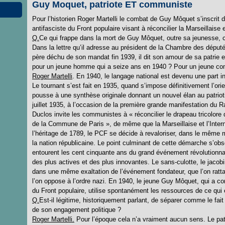
Guy Moquet, patriote ET communiste
Pour l’historien Roger Martelli le combat de Guy Môquet s’inscrit
antifasciste du Front populaire visant à réconcilier la Marseillaise e
Q.
Ce qui frappe dans la mort de Guy Môquet, outre sa jeunesse, 
Dans la lettre qu’il adresse au président de la Chambre des député
père déchu de son mandat fin 1939, il dit son amour de sa patrie e
pour un jeune homme qui a seize ans en 1940 ? Pour un jeune co
Roger Martelli
. En 1940, le langage national est devenu une part 
Le tournant s’est fait en 1935, quand s’impose définitivement l’orie
pousse à une synthèse originale donnant un nouvel élan au patrioti
juillet 1935, à l’occasion de la première grande manifestation du
Duclos invite les communistes à « réconcilier le drapeau tricolore 
de la Commune de Paris », de même que la Marseillaise et l’Intern
l’héritage de 1789, le PCF se décide à revaloriser, dans le même
la nation républicaine. Le point culminant de cette démarche s’ob
entourent les cent cinquante ans du grand événement révolutionn
des plus actives et des plus innovantes. Le sans-culotte, le jaco
dans une même exaltation de l’événement fondateur, que l’on ratta
l’on oppose à l’ordre nazi. En 1940, le jeune Guy Môquet, qui a co
du Front populaire, utilise spontanément les ressources de ce qui e
Q.
Est-il légitime, historiquement parlant, de séparer comme le fa
de son engagement politique ?
Roger Martelli.
Pour l’époque cela n’a vraiment aucun sens. Le p