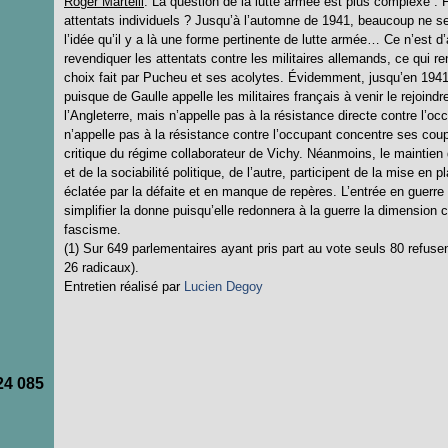
Roger Martelli
. La question de la lutte armée est plus complexe . F
attentats individuels ? Jusqu’à l’automne de 1941, beaucoup ne se
l’idée qu’il y a là une forme pertinente de lutte armée… Ce n’est d’
revendiquer les attentats contre les militaires allemands, ce qui ren
choix fait par Pucheu et ses acolytes. Évidemment, jusqu’en 1941 
puisque de Gaulle appelle les militaires français à venir le rejoind
l’Angleterre, mais n’appelle pas à la résistance directe contre l’occ
n’appelle pas à la résistance contre l’occupant concentre ses cou
critique du régime collaborateur de Vichy. Néanmoins, le maintien du 
et de la sociabilité politique, de l’autre, participent de la mise 
éclatée par la défaite et en manque de repères. L’entrée en guerre
simplifier la donne puisqu’elle redonnera à la guerre la dimension c
fascisme.
(1) Sur 649 parlementaires ayant pris part au vote seuls 80 refusen
26 radicaux).
Entretien réalisé par
Lucien Degoy
24 085