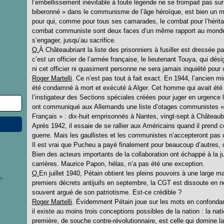
l’embellissement inévitable à toute légende ne se trompait pas sur
biberonné » dans le communisme de l’âge héroïque, est bien un mil
pour qui, comme pour tous ses camarades, le combat pour l’héritag
combat communiste sont deux faces d’un même rapport au monde, d
s’engager, jusqu’au sacrifice.
Q.
À Châteaubriant la liste des prisonniers à fusiller est dressée
c’est un officier de l’armée française, le lieutenant Touya, qui dés
ni cet officier ni quasiment personne ne sera jamais inquiété pour 
Roger Martelli
. Ce n’est pas tout à fait exact. En 1944, l’ancien mi
été condamné à mort et exécuté à Alger. Cet homme qui avait été 
l’instigateur des Sections spéciales créées pour juger en urgence l
ont communiqué aux Allemands une liste d’otages communistes « po
Français » : dix-huit emprisonnés à Nantes, vingt-sept à Châteaub
Après 1942, il essaie de se rallier aux Américains quand il prend
guerre. Mais les gaullistes et les communistes n’accepteront pas 
Il est vrai que Pucheu a payé finalement pour beaucoup d’autres, c
Bien des acteurs importants de la collaboration ont échappé à la ju
carrières. Maurice Papon, hélas, n’a pas été une exception.
Q.
En juillet 1940, Pétain obtient les pleins pouvoirs à une large maj
-
premiers décrets antijuifs en septembre, la CGT est dissoute en 
souvent argué de son patriotisme. Est-ce crédible ?
Roger Martelli
. Évidemment Pétain joue sur les mots en confondant
il existe au moins trois conceptions possibles de la nation : la nati
première, de souche contre-révolutionnaire, est celle qui domine la 