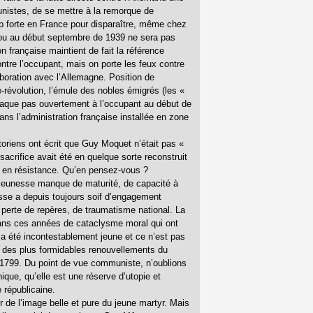
unistes, de se mettre à la remorque de
op forte en France pour disparaître, même chez
cou au début septembre de 1939 ne sera pas
n française maintient de fait la référence
tre l’occupant, mais on porte les feux contre
boration avec l’Allemagne. Position de
re-révolution, l’émule des nobles émigrés (les «
attaque pas ouvertement à l’occupant au début de
s l’administration française installée en zone
oriens ont écrit que Guy Moquet n’était pas «
acrifice avait été en quelque sorte reconstruit
e en résistance. Qu’en pensez-vous ?
 jeunesse manque de maturité, de capacité à
sse a depuis toujours soif d’engagement
 perte de repères, de traumatisme national. La
 dans ces années de cataclysme moral qui ont
e a été incontestablement jeune et ce n’est pas
un des plus formidables renouvellements du
9-1799. Du point de vue communiste, n’oublions
que, qu’elle est une réserve d’utopie et
 républicaine.
r de l’image belle et pure du jeune martyr. Mais