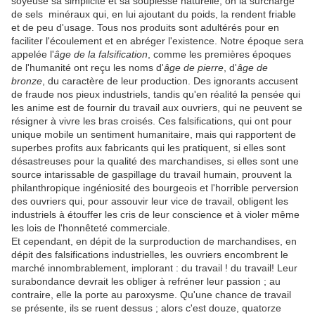
soyeuse sa simplicité et sa souplesse naturelle, on la surcharge
de sels minéraux qui, en lui ajoutant du poids, la rendent friable
et de peu d'usage. Tous nos produits sont adultérés pour en
faciliter l'écoulement et en abréger l'existence. Notre époque sera
appelée l'
âge de la falsification
, comme les premières époques
de l'humanité ont reçu les noms d'
âge de pierre
, d'
âge de
bronze
, du caractère de leur production. Des ignorants accusent
de fraude nos pieux industriels, tandis qu'en réalité la pensée qui
les anime est de fournir du travail aux ouvriers, qui ne peuvent se
résigner à vivre les bras croisés. Ces falsifications, qui ont pour
unique mobile un sentiment humanitaire, mais qui rapportent de
superbes profits aux fabricants qui les pratiquent, si elles sont
désastreuses pour la qualité des marchandises, si elles sont une
source intarissable de gaspillage du travail humain, prouvent la
philanthropique ingéniosité des bourgeois et l'horrible perversion
des ouvriers qui, pour assouvir leur vice de travail, obligent les
industriels à étouffer les cris de leur conscience et à violer même
les lois de l'honnêteté commerciale.
Et cependant, en dépit de la surproduction de marchandises, en
dépit des falsifications industrielles, les ouvriers encombrent le
marché innombrablement, implorant : du travail ! du travail! Leur
surabondance devrait les obliger à refréner leur passion ; au
contraire, elle la porte au paroxysme. Qu'une chance de travail
se présente, ils se ruent dessus ; alors c'est douze, quatorze