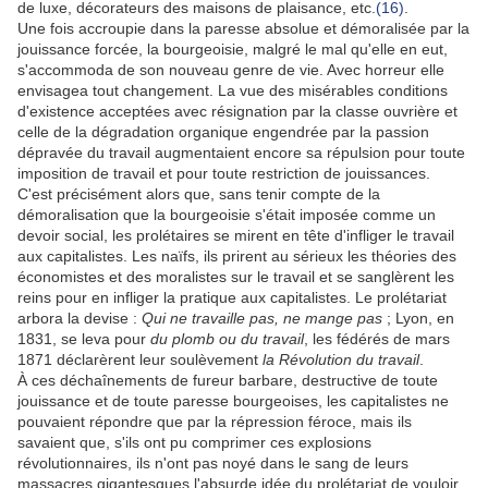
de luxe, décorateurs des maisons de plaisance, etc.
(16)
.
Une fois accroupie dans la paresse absolue et démoralisée par la
jouissance forcée, la bourgeoisie, malgré le mal qu'elle en eut,
s'accommoda de son nouveau genre de vie. Avec horreur elle
envisagea tout changement. La vue des misérables conditions
d'existence acceptées avec résignation par la classe ouvrière et
celle de la dégradation organique engendrée par la passion
dépravée du travail augmentaient encore sa répulsion pour toute
imposition de travail et pour toute restriction de jouissances.
C'est précisément alors que, sans tenir compte de la
démoralisation que la bourgeoisie s'était imposée comme un
devoir social, les prolétaires se mirent en tête d'infliger le travail
aux capitalistes. Les naïfs, ils prirent au sérieux les théories des
économistes et des moralistes sur le travail et se sanglèrent les
reins pour en infliger la pratique aux capitalistes. Le prolétariat
arbora la devise :
Qui ne travaille pas, ne mange pas
; Lyon, en
1831, se leva pour
du plomb ou du travail
, les fédérés de mars
1871 déclarèrent leur soulèvement
la Révolution du travail
.
À ces déchaînements de fureur barbare, destructive de toute
jouissance et de toute paresse bourgeoises, les capitalistes ne
pouvaient répondre que par la répression féroce, mais ils
savaient que, s'ils ont pu comprimer ces explosions
révolutionnaires, ils n'ont pas noyé dans le sang de leurs
massacres gigantesques l'absurde idée du prolétariat de vouloir