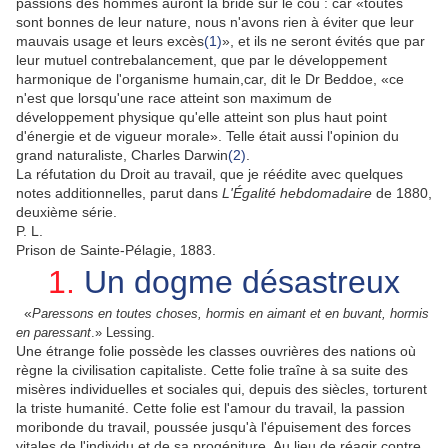
passions des hommes auront la bride sur le cou : car «toutes
sont bonnes de leur nature, nous n'avons rien à éviter que leur
mauvais usage et leurs excès
(1)
», et ils ne seront évités que par
leur mutuel contrebalancement, que par le développement
harmonique de l'organisme humain,car, dit le Dr Beddoe, «ce
n'est que lorsqu'une race atteint son maximum de
développement physique qu'elle atteint son plus haut point
d'énergie et de vigueur morale». Telle était aussi l'opinion du
grand naturaliste, Charles Darwin
(2)
.
La réfutation du Droit au travail, que je réédite avec quelques
notes additionnelles, parut dans
L'Égalité hebdomadaire
de 1880,
deuxième série.
P. L.
Prison de Sainte-Pélagie, 1883.
1.
Un dogme désastreux
«
Paressons en toutes choses, hormis en aimant et en buvant, hormis
.
en paressant
.» Lessing
Une étrange folie possède les classes ouvrières des nations où
règne la civilisation capitaliste. Cette folie traîne à sa suite des
misères individuelles et sociales qui, depuis des siècles, torturent
la triste humanité. Cette folie est l'amour du travail, la passion
moribonde du travail, poussée jusqu'à l'épuisement des forces
vitales de l'individu et de sa progéniture. Au lieu de réagir contre