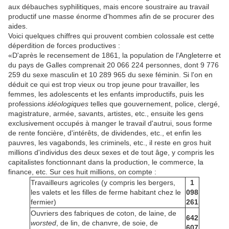
aux débauches syphilitiques, mais encore soustraire au travail
productif une masse énorme d'hommes afin de se procurer des
aides.
Voici quelques chiffres qui prouvent combien colossale est cette
déperdition de forces productives :
«D'après le recensement de 1861, la population de l'Angleterre et
du pays de Galles comprenait 20 066 224 personnes, dont 9 776
259 du sexe masculin et 10 289 965 du sexe féminin. Si l'on en
déduit ce qui est trop vieux ou trop jeune pour travailler, les
femmes, les adolescents et les enfants improductifs, puis les
professions
idéologiques
telles que gouvernement, police, clergé,
magistrature, armée, savants, artistes, etc., ensuite les gens
exclusivement occupés à manger le travail d'autrui, sous forme
de rente foncière, d'intérêts, de dividendes, etc., et enfin les
pauvres, les vagabonds, les criminels, etc., il reste en gros huit
millions d'individus des deux sexes et de tout âge, y compris les
capitalistes fonctionnant dans la production, le commerce, la
finance, etc. Sur ces huit millions, on compte :
Travailleurs agricoles (y compris les bergers,
1
les valets et les filles de ferme habitant chez le
098
fermier)
261
Ouvriers des fabriques de coton, de laine, de
642
worsted
, de lin, de chanvre, de soie, de
607