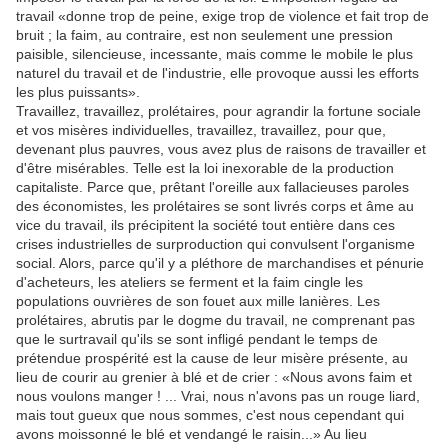
travail «donne trop de peine, exige trop de violence et fait trop de
bruit ; la faim, au contraire, est non seulement une pression
paisible, silencieuse, incessante, mais comme le mobile le plus
naturel du travail et de l'industrie, elle provoque aussi les efforts
les plus puissants».
Travaillez, travaillez, prolétaires, pour agrandir la fortune sociale
et vos misères individuelles, travaillez, travaillez, pour que,
devenant plus pauvres, vous avez plus de raisons de travailler et
d'être misérables. Telle est la loi inexorable de la production
capitaliste. Parce que, prêtant l'oreille aux fallacieuses paroles
des économistes, les prolétaires se sont livrés corps et âme au
vice du travail, ils précipitent la société tout entière dans ces
crises industrielles de surproduction qui convulsent l'organisme
social. Alors, parce qu'il y a pléthore de marchandises et pénurie
d'acheteurs, les ateliers se ferment et la faim cingle les
populations ouvrières de son fouet aux mille lanières. Les
prolétaires, abrutis par le dogme du travail, ne comprenant pas
que le surtravail qu'ils se sont infligé pendant le temps de
prétendue prospérité est la cause de leur misère présente, au
lieu de courir au grenier à blé et de crier : «Nous avons faim et
nous voulons manger ! ... Vrai, nous n'avons pas un rouge liard,
mais tout gueux que nous sommes, c'est nous cependant qui
avons moissonné le blé et vendangé le raisin...» Au lieu