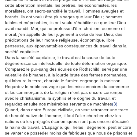
cette aberration mentale, les prêtres, les économistes, les
moralistes, ont sacro-sanctifié le travail. Hommes aveugles et
bornés, ils ont voulu être plus sages que leur Dieu ; hommes
faibles et méprisables, ils ont voulu réhabiliter ce que leur Dieu
avait maudit. Moi, qui ne professe d'être chrétien, économe et
moral, j'en appelle de leur jugement à celui de leur Dieu; des
prédications de leur morale religieuse, économique, libre
penseuse, aux épouvantables conséquences du travail dans la
société capitaliste.
Dans la société capitaliste, le travail est la cause de toute
dégénérescence intellectuelle, de toute déformation organique.
Comparez le pur-sang des écuries de Rothschild, servi par une
valetaille de bimanes, à la lourde brute des fermes normandes,
qui laboure la terre, chariote le fumier, engrange la moisson.
Regardez le noble sauvage que les missionnaires du commerce
et les commerçants de la religion n'ont pas encore corrompu
avec le christianisme, la syphilis et le dogme du travail, et
regardez ensuite nos misérables servants de machines
(3)
.
Quand, dans notre Europe civilisée, on veut retrouver une trace
de beauté native de l'homme, il faut l'aller chercher chez les
nations où les préjugés économiques n'ont pas encore déraciné
la haine du travail. L'Espagne, qui, hélas ! dégénère, peut encore
se vanter de posséder moins de fabriques que nous de prisons et