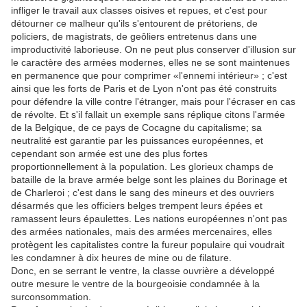
infliger le travail aux classes oisives et repues, et c'est pour
détourner ce malheur qu'ils s'entourent de prétoriens, de
policiers, de magistrats, de geôliers entretenus dans une
improductivité laborieuse. On ne peut plus conserver d'illusion sur
le caractère des armées modernes, elles ne se sont maintenues
en permanence que pour comprimer «l'ennemi intérieur» ; c'est
ainsi que les forts de Paris et de Lyon n'ont pas été construits
pour défendre la ville contre l'étranger, mais pour l'écraser en cas
de révolte. Et s'il fallait un exemple sans réplique citons l'armée
de la Belgique, de ce pays de Cocagne du capitalisme; sa
neutralité est garantie par les puissances européennes, et
cependant son armée est une des plus fortes
proportionnellement à la population. Les glorieux champs de
bataille de la brave armée belge sont les plaines du Borinage et
de Charleroi ; c'est dans le sang des mineurs et des ouvriers
désarmés que les officiers belges trempent leurs épées et
ramassent leurs épaulettes. Les nations européennes n'ont pas
des armées nationales, mais des armées mercenaires, elles
protègent les capitalistes contre la fureur populaire qui voudrait
les condamner à dix heures de mine ou de filature.
Donc, en se serrant le ventre, la classe ouvrière a développé
outre mesure le ventre de la bourgeoisie condamnée à la
surconsommation.