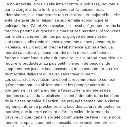
La bourgeoisie, alors qu'elle luttait contre la noblesse, soutenue
par le clergé, arbora le libre examen et l'athéisme; mais,
triomphante, elle changea de ton et d'allure ; et, aujourd'hui, elle
entend étayer de la religion sa suprématie économique et
politique. Aux XVe et XVIe siècles, elle avait allègrement repris la
tradition païenne et glorifiait la chair et ses passions, réprouvées
par le christianisme ; de nos jours, gorgée de biens et de
jouissances, elle renie les enseignements de ses penseurs, les
Rabelais, les Diderot, et prêche l'abstinence aux salariés. La
morale capitaliste, piteuse parodie de la morale chrétienne,
frappe d'anathème la chair du travailleur; elle prend pour idéal de
réduire le producteur au plus petit minimum de besoins, de
supprimer ses joies et ses passions et de le condamner au rôle
de machine délivrant du travail sans trêve ni merci.
Les socialistes révolutionnaires ont à recommencer le combat
qu'ont combattu les philosophes et les pamphlétaires de la
bourgeoisie ; ils ont à monter à l'assaut de la morale et des
théories sociales du capitalisme; ils ont à démolir, dans les têtes
de la classe appelée à l'action, les préjugés semés par la classe
régnante ; ils ont à proclamer, à la face des cafards de toutes les
morales, que la terre cessera d'être la vallée de larmes du
travailleur; que, dans la société communiste de l'avenir que nous
fonderons «pacifiquement si possible, sinon violemment», les