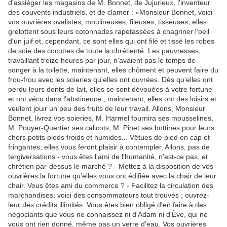
d'assiéger les magasins de M. Bonnet, de Jujurieux, l'inventeur
des couvents industriels, et de clamer : «Monsieur Bonnet, voici
vos ouvrières ovalistes, moulineuses, fileuses, tisseuses, elles
grelottent sous leurs cotonnades rapetassées à chagriner l'oeil
d'un juif et, cependant, ce sont elles qui ont filé et tissé les robes
de soie des cocottes de toute la chrétienté. Les pauvresses,
travaillant treize heures par jour, n'avaient pas le temps de
songer à la toilette, maintenant, elles chôment et peuvent faire du
frou-frou avec les soieries qu'elles ont ouvrées. Dès qu'elles ont
perdu leurs dents de lait, elles se sont dévouées à votre fortune
et ont vécu dans l'abstinence ; maintenant, elles ont des loisirs et
veulent jouir un peu des fruits de leur travail. Allons, Monsieur
Bonnet, livrez vos soieries, M. Harmel fournira ses mousselines,
M. Pouyer-Quertier ses calicots, M. Pinet ses bottines pour leurs
chers petits pieds froids et humides... Vêtues de pied en cap et
fringantes, elles vous feront plaisir à contempler. Allons, pas de
tergiversations - vous êtes l'ami de l'humanité, n'est-ce pas, et
chrétien par-dessus le marché ? - Mettez à la disposition de vos
ouvrières la fortune qu'elles vous ont édifiée avec la chair de leur
chair. Vous êtes ami du commerce ? - Facilitez la circulation des
marchandises; voici des consommateurs tout trouvés ; ouvrez-
leur des crédits illimités. Vous êtes bien obligé d'en faire à des
négociants que vous ne connaissez ni d'Adam ni d'Ève, qui ne
vous ont rien donné, même pas un verre d'eau. Vos ouvrières