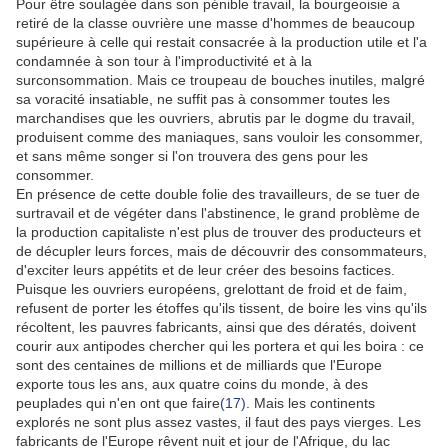
Pour être soulagée dans son pénible travail, la bourgeoisie a
retiré de la classe ouvrière une masse d'hommes de beaucoup
supérieure à celle qui restait consacrée à la production utile et l'a
condamnée à son tour à l'improductivité et à la
surconsommation. Mais ce troupeau de bouches inutiles, malgré
sa voracité insatiable, ne suffit pas à consommer toutes les
marchandises que les ouvriers, abrutis par le dogme du travail,
produisent comme des maniaques, sans vouloir les consommer,
et sans même songer si l'on trouvera des gens pour les
consommer.
En présence de cette double folie des travailleurs, de se tuer de
surtravail et de végéter dans l'abstinence, le grand problème de
la production capitaliste n'est plus de trouver des producteurs et
de décupler leurs forces, mais de découvrir des consommateurs,
d'exciter leurs appétits et de leur créer des besoins factices.
Puisque les ouvriers européens, grelottant de froid et de faim,
refusent de porter les étoffes qu'ils tissent, de boire les vins qu'ils
récoltent, les pauvres fabricants, ainsi que des dératés, doivent
courir aux antipodes chercher qui les portera et qui les boira : ce
sont des centaines de millions et de milliards que l'Europe
exporte tous les ans, aux quatre coins du monde, à des
peuplades qui n'en ont que faire
(17)
. Mais les continents
explorés ne sont plus assez vastes, il faut des pays vierges. Les
fabricants de l'Europe rêvent nuit et jour de l'Afrique, du lac