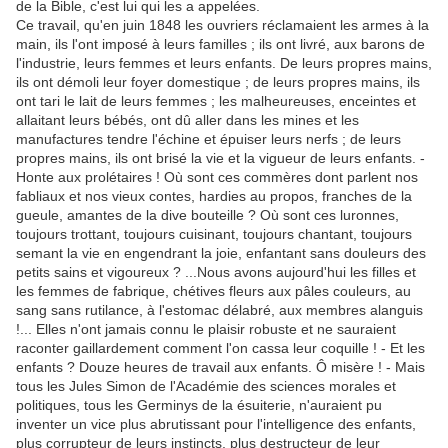
de la Bible, c'est lui qui les a appelées.
Ce travail, qu'en juin 1848 les ouvriers réclamaient les armes à la
main, ils l'ont imposé à leurs familles ; ils ont livré, aux barons de
l'industrie, leurs femmes et leurs enfants. De leurs propres mains,
ils ont démoli leur foyer domestique ; de leurs propres mains, ils
ont tari le lait de leurs femmes ; les malheureuses, enceintes et
allaitant leurs bébés, ont dû aller dans les mines et les
manufactures tendre l'échine et épuiser leurs nerfs ; de leurs
propres mains, ils ont brisé la vie et la vigueur de leurs enfants. -
Honte aux prolétaires ! Où sont ces commères dont parlent nos
fabliaux et nos vieux contes, hardies au propos, franches de la
gueule, amantes de la dive bouteille ? Où sont ces luronnes,
toujours trottant, toujours cuisinant, toujours chantant, toujours
semant la vie en engendrant la joie, enfantant sans douleurs des
petits sains et vigoureux ? ...Nous avons aujourd'hui les filles et
les femmes de fabrique, chétives fleurs aux pâles couleurs, au
sang sans rutilance, à l'estomac délabré, aux membres alanguis
!... Elles n'ont jamais connu le plaisir robuste et ne sauraient
raconter gaillardement comment l'on cassa leur coquille ! - Et les
enfants ? Douze heures de travail aux enfants. Ô misère ! - Mais
tous les Jules Simon de l'Académie des sciences morales et
politiques, tous les Germinys de la ésuiterie, n'auraient pu
inventer un vice plus abrutissant pour l'intelligence des enfants,
plus corrupteur de leurs instincts, plus destructeur de leur