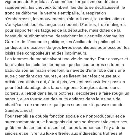
vignerons du Bordelais. À ce métier, l'organisme se délabre
rapidement, les cheveux tombent, les dents se déchaussent, le
tronc se déforme, le ventre s'entripaille, la respiration
s'embarrasse, les mouvements s'alourdissent, les articulations
s'ankylosent, les phalanges se nouent. D'autres, trop malingres
pour supporter les fatigues de la débauche, mais dotés de la
bosse du prudhommisme, dessèchent leur cervelle comme les
Garnier de l'économie politique, les Acollas de la philosophie
juridique, à élucubrer de gros livres soporifiques pour occuper les
loisirs des compositeurs et des imprimeurs.
Les femmes du monde vivent une vie de martyr. Pour essayer et
faire valoir les toilettes féeriques que les couturières se tuent à
bâtir, du soir au matin elles font la navette d'une robe dans une
autre ; pendant des heures, elles livrent leur tête creuse aux
artistes capillaires qui, à tout prix, veulent assouvir leur passion
pour l'échafaudage des faux chignons. Sanglées dans leurs
corsets, à l'étroit dans leurs bottines, décolletées à faire rougir un
sapeur, elles tournoient des nuits entières dans leurs bals de
charité afin de ramasser quelques sous pour le pauvre monde.
Saintes âmes!
Pour remplir sa double fonction sociale de nonproducteur et de
surconsommateur, le bourgeois dut non seulement violenter ses
goûts modestes, perdre ses habitudes laborieuses d'il y a deux
siècles et se livrer au luxe effréné, aux indigestions truffées et