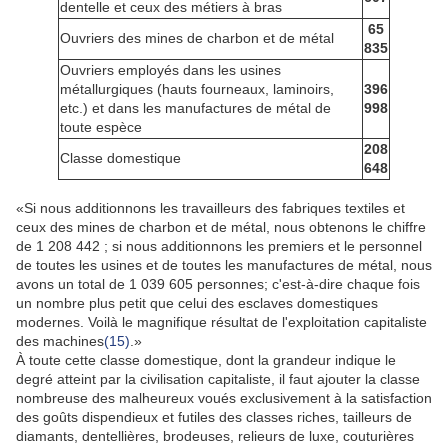
dentelle et ceux des métiers à bras
65
Ouvriers des mines de charbon et de métal
835
Ouvriers employés dans les usines
métallurgiques (hauts fourneaux, laminoirs,
396
etc.) et dans les manufactures de métal de
998
toute espèce
208
Classe domestique
648
«Si nous additionnons les travailleurs des fabriques textiles et
ceux des mines de charbon et de métal, nous obtenons le chiffre
de 1 208 442 ; si nous additionnons les premiers et le personnel
de toutes les usines et de toutes les manufactures de métal, nous
avons un total de 1 039 605 personnes; c'est-à-dire chaque fois
un nombre plus petit que celui des esclaves domestiques
modernes. Voilà le magnifique résultat de l'exploitation capitaliste
des machines
(15)
.»
À toute cette classe domestique, dont la grandeur indique le
degré atteint par la civilisation capitaliste, il faut ajouter la classe
nombreuse des malheureux voués exclusivement à la satisfaction
des goûts dispendieux et futiles des classes riches, tailleurs de
diamants, dentellières, brodeuses, relieurs de luxe, couturières