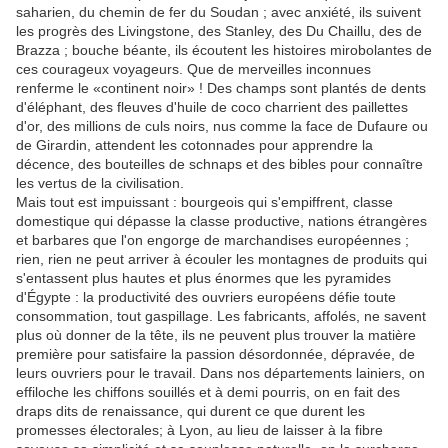
saharien, du chemin de fer du Soudan ; avec anxiété, ils suivent
les progrès des Livingstone, des Stanley, des Du Chaillu, des de
Brazza ; bouche béante, ils écoutent les histoires mirobolantes de
ces courageux voyageurs. Que de merveilles inconnues
renferme le «continent noir» ! Des champs sont plantés de dents
d'éléphant, des fleuves d'huile de coco charrient des paillettes
d'or, des millions de culs noirs, nus comme la face de Dufaure ou
de Girardin, attendent les cotonnades pour apprendre la
décence, des bouteilles de schnaps et des bibles pour connaître
les vertus de la civilisation.
Mais tout est impuissant : bourgeois qui s'empiffrent, classe
domestique qui dépasse la classe productive, nations étrangères
et barbares que l'on engorge de marchandises européennes ;
rien, rien ne peut arriver à écouler les montagnes de produits qui
s'entassent plus hautes et plus énormes que les pyramides
d'Égypte : la productivité des ouvriers européens défie toute
consommation, tout gaspillage. Les fabricants, affolés, ne savent
plus où donner de la tête, ils ne peuvent plus trouver la matière
première pour satisfaire la passion désordonnée, dépravée, de
leurs ouvriers pour le travail. Dans nos départements lainiers, on
effiloche les chiffons souillés et à demi pourris, on en fait des
draps dits de renaissance, qui durent ce que durent les
promesses électorales; à Lyon, au lieu de laisser à la fibre