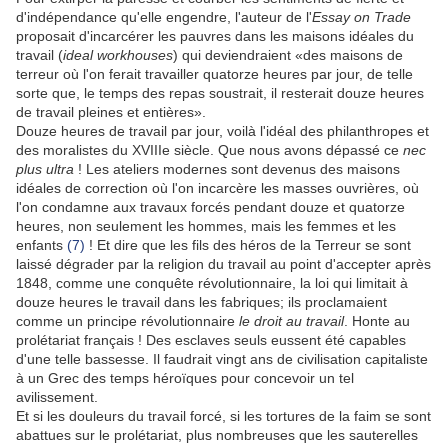
d'indépendance qu'elle engendre, l'auteur de l'
Essay on Trade
proposait d'incarcérer les pauvres dans les maisons idéales du
travail (
ideal workhouses
) qui deviendraient «des maisons de
terreur où l'on ferait travailler quatorze heures par jour, de telle
sorte que, le temps des repas soustrait, il resterait douze heures
de travail pleines et entières».
Douze heures de travail par jour, voilà l'idéal des philanthropes et
des moralistes du XVIIIe siècle. Que nous avons dépassé ce
nec
plus ultra
! Les ateliers modernes sont devenus des maisons
idéales de correction où l'on incarcère les masses ouvrières, où
l'on condamne aux travaux forcés pendant douze et quatorze
heures, non seulement les hommes, mais les femmes et les
enfants
(7)
! Et dire que les fils des héros de la Terreur se sont
laissé dégrader par la religion du travail au point d'accepter après
1848, comme une conquête révolutionnaire, la loi qui limitait à
douze heures le travail dans les fabriques; ils proclamaient
comme un principe révolutionnaire
le droit au travail
. Honte au
prolétariat français ! Des esclaves seuls eussent été capables
d'une telle bassesse. Il faudrait vingt ans de civilisation capitaliste
à un Grec des temps héroïques pour concevoir un tel
avilissement.
Et si les douleurs du travail forcé, si les tortures de la faim se sont
abattues sur le prolétariat, plus nombreuses que les sauterelles