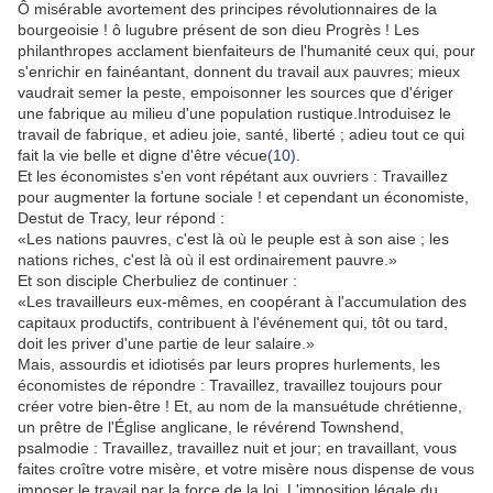
Ô misérable avortement des principes révolutionnaires de la
bourgeoisie ! ô lugubre présent de son dieu Progrès ! Les
philanthropes acclament bienfaiteurs de l'humanité ceux qui, pour
s'enrichir en fainéantant, donnent du travail aux pauvres; mieux
vaudrait semer la peste, empoisonner les sources que d'ériger
une fabrique au milieu d'une population rustique.Introduisez le
travail de fabrique, et adieu joie, santé, liberté ; adieu tout ce qui
fait la vie belle et digne d'être vécue
(10)
.
Et les économistes s'en vont répétant aux ouvriers : Travaillez
pour augmenter la fortune sociale ! et cependant un économiste,
Destut de Tracy, leur répond :
«Les nations pauvres, c'est là où le peuple est à son aise ; les
nations riches, c'est là où il est ordinairement pauvre.»
Et son disciple Cherbuliez de continuer :
«Les travailleurs eux-mêmes, en coopérant à l'accumulation des
capitaux productifs, contribuent à l'événement qui, tôt ou tard,
doit les priver d'une partie de leur salaire.»
Mais, assourdis et idiotisés par leurs propres hurlements, les
économistes de répondre : Travaillez, travaillez toujours pour
créer votre bien-être ! Et, au nom de la mansuétude chrétienne,
un prêtre de l'Église anglicane, le révérend Townshend,
psalmodie : Travaillez, travaillez nuit et jour; en travaillant, vous
faites croître votre misère, et votre misère nous dispense de vous
imposer le travail par la force de la loi. L'imposition légale du