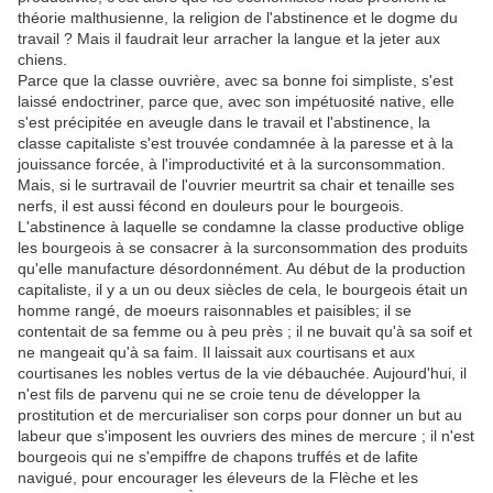
théorie malthusienne, la religion de l'abstinence et le dogme du
travail ? Mais il faudrait leur arracher la langue et la jeter aux
chiens.
Parce que la classe ouvrière, avec sa bonne foi simpliste, s'est
laissé endoctriner, parce que, avec son impétuosité native, elle
s'est précipitée en aveugle dans le travail et l'abstinence, la
classe capitaliste s'est trouvée condamnée à la paresse et à la
jouissance forcée, à l'improductivité et à la surconsommation.
Mais, si le surtravail de l'ouvrier meurtrit sa chair et tenaille ses
nerfs, il est aussi fécond en douleurs pour le bourgeois.
L'abstinence à laquelle se condamne la classe productive oblige
les bourgeois à se consacrer à la surconsommation des produits
qu'elle manufacture désordonnément. Au début de la production
capitaliste, il y a un ou deux siècles de cela, le bourgeois était un
homme rangé, de moeurs raisonnables et paisibles; il se
contentait de sa femme ou à peu près ; il ne buvait qu'à sa soif et
ne mangeait qu'à sa faim. Il laissait aux courtisans et aux
courtisanes les nobles vertus de la vie débauchée. Aujourd'hui, il
n'est fils de parvenu qui ne se croie tenu de développer la
prostitution et de mercurialiser son corps pour donner un but au
labeur que s'imposent les ouvriers des mines de mercure ; il n'est
bourgeois qui ne s'empiffre de chapons truffés et de lafite
navigué, pour encourager les éleveurs de la Flèche et les