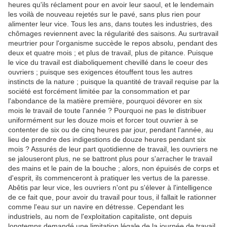
heures qu'ils réclament pour en avoir leur saoul, et le lendemain
les voilà de nouveau rejetés sur le pavé, sans plus rien pour
alimenter leur vice. Tous les ans, dans toutes les industries, des
chômages reviennent avec la régularité des saisons. Au surtravail
meurtrier pour l'organisme succède le repos absolu, pendant des
deux et quatre mois ; et plus de travail, plus de pitance. Puisque
le vice du travail est diaboliquement chevillé dans le coeur des
ouvriers ; puisque ses exigences étouffent tous les autres
instincts de la nature ; puisque la quantité de travail requise par la
société est forcément limitée par la consommation et par
l'abondance de la matière première, pourquoi dévorer en six
mois le travail de toute l'année ? Pourquoi ne pas le distribuer
uniformément sur les douze mois et forcer tout ouvrier à se
contenter de six ou de cinq heures par jour, pendant l'année, au
lieu de prendre des indigestions de douze heures pendant six
mois ? Assurés de leur part quotidienne de travail, les ouvriers ne
se jalouseront plus, ne se battront plus pour s'arracher le travail
des mains et le pain de la bouche ; alors, non épuisés de corps et
d'esprit, ils commenceront à pratiquer les vertus de la paresse.
Abêtis par leur vice, les ouvriers n'ont pu s'élever à l'intelligence
de ce fait que, pour avoir du travail pour tous, il fallait le rationner
comme l'eau sur un navire en détresse. Cependant les
industriels, au nom de l'exploitation capitaliste, ont depuis
longtemps demandé une limitation légale de la journée de travail.