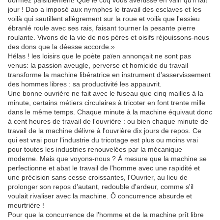
dormez paisiblement! Que le coq vous avertisse en vain qu'il fait
jour ! Dao a imposé aux nymphes le travail des esclaves et les
voilà qui sautillent allègrement sur la roue et voilà que l'essieu
ébranlé roule avec ses rais, faisant tourner la pesante pierre
roulante. Vivons de la vie de nos pères et oisifs réjouissons-nous
des dons que la déesse accorde.»
Hélas ! les loisirs que le poète païen annonçait ne sont pas
venus: la passion aveugle, perverse et homicide du travail
transforme la machine libératrice en instrument d'asservissement
des hommes libres : sa productivité les appauvrit.
Une bonne ouvrière ne fait avec le fuseau que cinq mailles à la
minute, certains métiers circulaires à tricoter en font trente mille
dans le même temps. Chaque minute à la machine équivaut donc
à cent heures de travail de l'ouvrière : ou bien chaque minute de
travail de la machine délivre à l'ouvrière dix jours de repos. Ce
qui est vrai pour l'industrie du tricotage est plus ou moins vrai
pour toutes les industries renouvelées par la mécanique
moderne. Mais que voyons-nous ? À mesure que la machine se
perfectionne et abat le travail de l'homme avec une rapidité et
une précision sans cesse croissantes, l'Ouvrier, au lieu de
prolonger son repos d'autant, redouble d'ardeur, comme s'il
voulait rivaliser avec la machine. Ô concurrence absurde et
meurtrière !
Pour que la concurrence de l'homme et de la machine prît libre