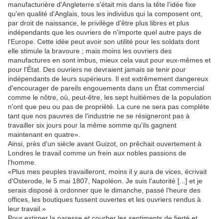
manufacturière d'Angleterre s'était mis dans la tête l'idée fixe
qu'en qualité d'Anglais, tous les individus qui la composent ont,
par droit de naissance, le privilège d'être plus libres et plus
indépendants que les ouvriers de n'importe quel autre pays de
l'Europe. Cette idée peut avoir son utilité pour les soldats dont
elle stimule la bravoure ; mais moins les ouvriers des
manufactures en sont imbus, mieux cela vaut pour eux-mêmes et
pour l'État. Des ouvriers ne devraient jamais se tenir pour
indépendants de leurs supérieurs. Il est extrêmement dangereux
d'encourager de pareils engouements dans un État commercial
comme le nôtre, où, peut-être, les sept huitièmes de la population
n'ont que peu ou pas de propriété. La cure ne sera pas complète
tant que nos pauvres de l'industrie ne se résigneront pas à
travailler six jours pour la même somme qu'ils gagnent
maintenant en quatre».
Ainsi, près d'un siècle avant Guizot, on prêchait ouvertement à
Londres le travail comme un frein aux nobles passions de
l'homme.
«Plus mes peuples travailleront, moins il y aura de vices, écrivait
d'Osterode, le 5 mai 1807, Napoléon. Je suis l'autorité [...] et je
serais disposé à ordonner que le dimanche, passé l'heure des
offices, les boutiques fussent ouvertes et les ouvriers rendus à
leur travail.»
Pour extirper la paresse et courber les sentiments de fierté et