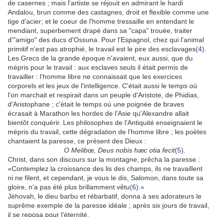
de casernes ; mais l'artiste se réjouit en admirant le hardi
Andalou, brun comme des castagnes, droit et flexible comme une
tige d'acier; et le coeur de l'homme tressaille en entendant le
mendiant, superbement drapé dans sa "capa" trouée, traiter
d'"amigo" des ducs d'Ossuna. Pour l'Espagnol, chez qui l'animal
primitif n'est pas atrophié, le travail est le pire des esclavages
(4)
.
Les Grecs de la grande époque n'avaient, eux aussi, que du
mépris pour le travail : aux esclaves seuls il était permis de
travailler : l'homme libre ne connaissait que les exercices
corporels et les jeux de l'intelligence. C'était aussi le temps où
l'on marchait et respirait dans un peuple d'Aristote, de Phidias,
d'Aristophane ; c'était le temps où une poignée de braves
écrasait à Marathon les hordes de l'Asie qu'Alexandre allait
bientôt conquérir. Les philosophes de l'Antiquité enseignaient le
mépris du travail, cette dégradation de l'homme libre ; les poètes
chantaient la paresse, ce présent des Dieux :
O Melibœ, Deus nobis hæc otia fecit
(5)
.
Christ, dans son discours sur la montagne, prêcha la paresse :
«Contemplez la croissance des lis des champs, ils ne travaillent
ni ne filent, et cependant, je vous le dis, Salomon, dans toute sa
gloire, n'a pas été plus brillamment vêtu
(6)
.»
Jéhovah, le dieu barbu et rébarbatif, donna à ses adorateurs le
suprême exemple de la paresse idéale ; après six jours de travail,
il se reposa pour l'éternité.