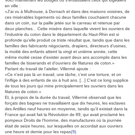
Voici maintenant les bouges où s'entassaient ceux qui logeaient
en ville :
«J'ai vu à Mulhouse, à Dornach et dans des maisons voisines, de
ces misérables logements où deux familles couchaient chacune
dans un coin, sur la paille jetée sur le carreau et retenue par
deux planches... Cette misère dans laquelle vivent les ouvriers de
l'industrie du coton dans le département du Haut-Rhin est si
profonde qu'elle produit ce triste résultat que, tandis que dans les
familles des fabricants négociants, drapiers, directeurs d'usines,
la moitié des enfants atteint la vingt et unième année, cette
même moitié cesse d'exister avant deux ans accomplis dans les
familles de tisserands et d'ouvriers de filatures de coton.»
Parlant du travail de l'atelier, Villermé ajoute :
«Ce n'est pas là un travail, une tâche, c'est une torture, et on
l'inflige à des enfants de six à huit ans. [...] C'est ce long supplice
de tous les jours qui mine principalement les ouvriers dans les
filatures de coton.»
Et, à propos de la durée du travail, Villermé observait que les
forçats des bagnes ne travaillaient que dix heures, les esclaves
des Antilles neuf heures en moyenne, tandis qu'il existait dans la
France qui avait fait la Révolution de 89, qui avait proclamé les
pompeux Droits de l'homme, des manufactures où la journée
était de seize heures, sur lesquelles on accordait aux ouvriers
une heure et demie pour les repas
(9)
.