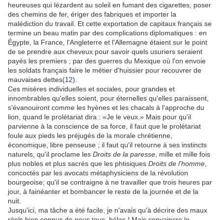
heureuses qui lézardent au soleil en fumant des cigarettes, poser
des chemins de fer, ériger des fabriques et importer la
malédiction du travail. Et cette exportation de capitaux français se
termine un beau matin par des complications diplomatiques : en
Égypte, la France, l'Angleterre et l'Allemagne étaient sur le point
de se prendre aux cheveux pour savoir quels usuriers seraient
payés les premiers ; par des guerres du Mexique où l'on envoie
les soldats français faire le métier d'huissier pour recouvrer de
mauvaises dettes
(12)
.
Ces misères individuelles et sociales, pour grandes et
innombrables qu'elles soient, pour éternelles qu'elles paraissent,
s'évanouiront comme les hyènes et les chacals à l'approche du
lion, quand le prolétariat dira : «Je le veux.» Mais pour qu'il
parvienne à la conscience de sa force, il faut que le prolétariat
foule aux pieds les préjugés de la morale chrétienne,
économique, libre penseuse ; il faut qu'il retourne à ses instincts
naturels, qu'il proclame les
Droits de la paresse
, mille et mille fois
plus nobles et plus sacrés que les phtisiques
Droits de l'homme
,
concoctés par les avocats métaphysiciens de la révolution
bourgeoise; qu'il se contraigne à ne travailler que trois heures par
jour, à fainéanter et bombancer le reste de la journée et de la
nuit.
Jusqu'ici, ma tâche a été facile, je n'avais qu'à décrire des maux
réels bien connus de nous tous, hélas ! Mais convaincre le