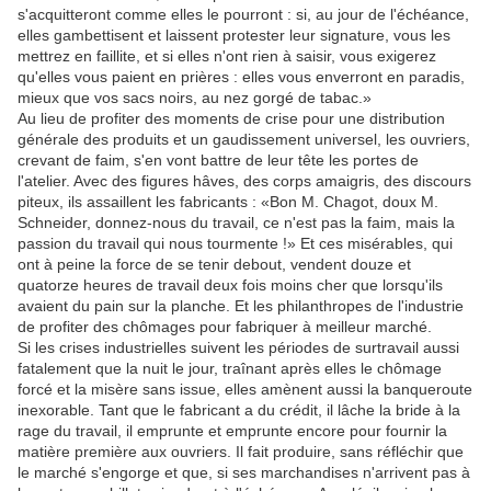
s'acquitteront comme elles le pourront : si, au jour de l'échéance,
elles gambettisent et laissent protester leur signature, vous les
mettrez en faillite, et si elles n'ont rien à saisir, vous exigerez
qu'elles vous paient en prières : elles vous enverront en paradis,
mieux que vos sacs noirs, au nez gorgé de tabac.»
Au lieu de profiter des moments de crise pour une distribution
générale des produits et un gaudissement universel, les ouvriers,
crevant de faim, s'en vont battre de leur tête les portes de
l'atelier. Avec des figures hâves, des corps amaigris, des discours
piteux, ils assaillent les fabricants : «Bon M. Chagot, doux M.
Schneider, donnez-nous du travail, ce n'est pas la faim, mais la
passion du travail qui nous tourmente !» Et ces misérables, qui
ont à peine la force de se tenir debout, vendent douze et
quatorze heures de travail deux fois moins cher que lorsqu'ils
avaient du pain sur la planche. Et les philanthropes de l'industrie
de profiter des chômages pour fabriquer à meilleur marché.
Si les crises industrielles suivent les périodes de surtravail aussi
fatalement que la nuit le jour, traînant après elles le chômage
forcé et la misère sans issue, elles amènent aussi la banqueroute
inexorable. Tant que le fabricant a du crédit, il lâche la bride à la
rage du travail, il emprunte et emprunte encore pour fournir la
matière première aux ouvriers. Il fait produire, sans réfléchir que
le marché s'engorge et que, si ses marchandises n'arrivent pas à