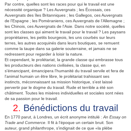
Par contre, quelles sont les races pour qui le travail est une
nécessité organique ? Les Auvergnats ; les Écossais, ces
Auvergnats des îles Britanniques ; les Gallegos, ces Auvergnats
de l'Espagne ; les Poméraniens, ces Auvergnats de l'Allemagne ;
les Chinois, ces Auvergnats de l'Asie. Dans notre société, quelles
sont les classes qui aiment le travail pour le travail ? Les paysans
propriétaires, les petits bourgeois, les uns courbés sur leurs
terres, les autres acoquinés dans leurs boutiques, se remuent
comme la taupe dans sa galerie souterraine, et jamais ne se
redressent pour regarder à loisir la nature.
Et cependant, le prolétariat, la grande classe qui embrasse tous
les producteurs des nations civilisées, la classe qui, en
s'émancipant, émancipera l'humanité du travail servile et fera de
l'animal humain un être libre, le prolétariat trahissant ses
instincts, méconnaissant sa mission historique, s'est laissé
pervertir par le dogme du travail. Rude et terrible a été son
châtiment. Toutes les misères individuelles et sociales sont nées
de sa passion pour le travail.
2.
Bénédictions du travail
En 1770 parut, à Londres, un écrit anonyme intitulé :
An Essay on
Trade and Commerce
. Il fit à l'époque un certain bruit. Son
auteur, grand philanthrope, s'indignait de ce que «la plèbe