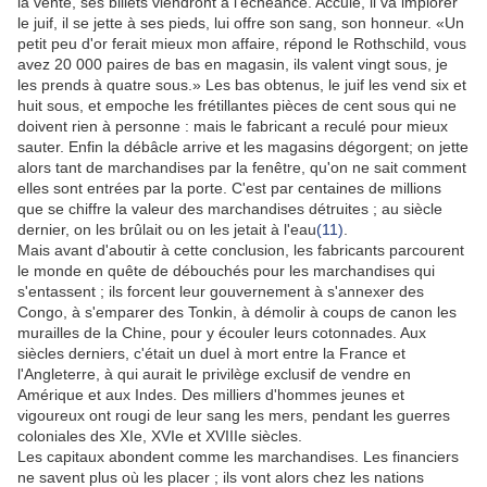
la vente, ses billets viendront à l'échéance. Acculé, il va implorer
le juif, il se jette à ses pieds, lui offre son sang, son honneur. «Un
petit peu d'or ferait mieux mon affaire, répond le Rothschild, vous
avez 20 000 paires de bas en magasin, ils valent vingt sous, je
les prends à quatre sous.» Les bas obtenus, le juif les vend six et
huit sous, et empoche les frétillantes pièces de cent sous qui ne
doivent rien à personne : mais le fabricant a reculé pour mieux
sauter. Enfin la débâcle arrive et les magasins dégorgent; on jette
alors tant de marchandises par la fenêtre, qu'on ne sait comment
elles sont entrées par la porte. C'est par centaines de millions
que se chiffre la valeur des marchandises détruites ; au siècle
dernier, on les brûlait ou on les jetait à l'eau
(11)
.
Mais avant d'aboutir à cette conclusion, les fabricants parcourent
le monde en quête de débouchés pour les marchandises qui
s'entassent ; ils forcent leur gouvernement à s'annexer des
Congo, à s'emparer des Tonkin, à démolir à coups de canon les
murailles de la Chine, pour y écouler leurs cotonnades. Aux
siècles derniers, c'était un duel à mort entre la France et
l'Angleterre, à qui aurait le privilège exclusif de vendre en
Amérique et aux Indes. Des milliers d'hommes jeunes et
vigoureux ont rougi de leur sang les mers, pendant les guerres
coloniales des XIe, XVIe et XVIIIe siècles.
Les capitaux abondent comme les marchandises. Les financiers
ne savent plus où les placer ; ils vont alors chez les nations