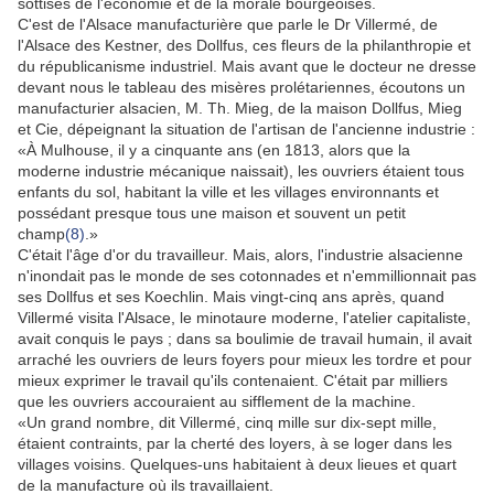
sottises de l'économie et de la morale bourgeoises.
C'est de l'Alsace manufacturière que parle le Dr Villermé, de
l'Alsace des Kestner, des Dollfus, ces fleurs de la philanthropie et
du républicanisme industriel. Mais avant que le docteur ne dresse
devant nous le tableau des misères prolétariennes, écoutons un
manufacturier alsacien, M. Th. Mieg, de la maison Dollfus, Mieg
et Cie, dépeignant la situation de l'artisan de l'ancienne industrie :
«À Mulhouse, il y a cinquante ans (en 1813, alors que la
moderne industrie mécanique naissait), les ouvriers étaient tous
enfants du sol, habitant la ville et les villages environnants et
possédant presque tous une maison et souvent un petit
champ
(8)
.»
C'était l'âge d'or du travailleur. Mais, alors, l'industrie alsacienne
n'inondait pas le monde de ses cotonnades et n'emmillionnait pas
ses Dollfus et ses Koechlin. Mais vingt-cinq ans après, quand
Villermé visita l'Alsace, le minotaure moderne, l'atelier capitaliste,
avait conquis le pays ; dans sa boulimie de travail humain, il avait
arraché les ouvriers de leurs foyers pour mieux les tordre et pour
mieux exprimer le travail qu'ils contenaient. C'était par milliers
que les ouvriers accouraient au sifflement de la machine.
«Un grand nombre, dit Villermé, cinq mille sur dix-sept mille,
étaient contraints, par la cherté des loyers, à se loger dans les
villages voisins. Quelques-uns habitaient à deux lieues et quart
de la manufacture où ils travaillaient.