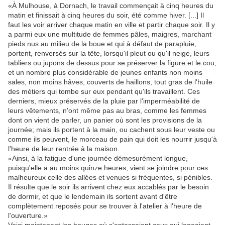
«À Mulhouse, à Dornach, le travail commençait à cinq heures du
matin et finissait à cinq heures du soir, été comme hiver. [...] Il
faut les voir arriver chaque matin en ville et partir chaque soir. Il y
a parmi eux une multitude de femmes pâles, maigres, marchant
pieds nus au milieu de la boue et qui à défaut de parapluie,
portent, renversés sur la tête, lorsqu'il pleut ou qu'il neige, leurs
tabliers ou jupons de dessus pour se préserver la figure et le cou,
et un nombre plus considérable de jeunes enfants non moins
sales, non moins hâves, couverts de haillons, tout gras de l'huile
des métiers qui tombe sur eux pendant qu'ils travaillent. Ces
derniers, mieux préservés de la pluie par l'imperméabilité de
leurs vêtements, n'ont même pas au bras, comme les femmes
dont on vient de parler, un panier où sont les provisions de la
journée; mais ils portent à la main, ou cachent sous leur veste ou
comme ils peuvent, le morceau de pain qui doit les nourrir jusqu'à
l'heure de leur rentrée à la maison.
«Ainsi, à la fatigue d'une journée démesurément longue,
puisqu'elle a au moins quinze heures, vient se joindre pour ces
malheureux celle des allées et venues si fréquentes, si pénibles.
Il résulte que le soir ils arrivent chez eux accablés par le besoin
de dormir, et que le lendemain ils sortent avant d'être
complètement reposés pour se trouver à l'atelier à l'heure de
l'ouverture.»