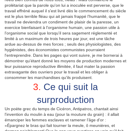
prolétariat que la parole qu'on lui a inoculée est perverse, que le
travail effréné auquel il s'est livré dès le commencement du siècle
est le plus terrible fléau qui ait jamais frappé l'humanité, que le
travail ne deviendra un condiment de plaisir de la paresse, un
exercice bienfaisant à l'organisme humain, une passion utile à
l'organisme social que lorsqu'il sera sagement réglementé et
limité à un maximum de trois heures par jour, est une tâche
ardue au-dessus de mes forces ; seuls des physiologistes, des
hygiénistes, des économistes communistes pourraient
l'entreprendre. Dans les pages qui vont suivre, je me bornerai à
démontrer qu'étant donné les moyens de production modernes et
leur puissance reproductive illimitée, il faut mater la passion
extravagante des ouvriers pour le travail et les obliger à
consommer les marchandises qu'ils produisent.
3.
Ce qui suit la
surproduction
Un poète grec du temps de Cicéron, Antipatros, chantait ainsi
l'invention du moulin à eau (pour la mouture du grain) : il allait
émanciper les femmes esclaves et ramener l'âge d'or :
«Épargnez le bras qui fait tourner la meule, ô meunières, et