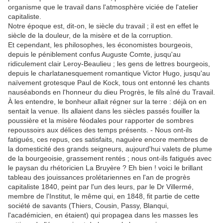
organisme que le travail dans l'atmosphère viciée de l'atelier
capitaliste.
Notre époque est, dit-on, le siècle du travail ; il est en effet le
siècle de la douleur, de la misère et de la corruption.
Et cependant, les philosophes, les économistes bourgeois,
depuis le péniblement confus Auguste Comte, jusqu'au
ridiculement clair Leroy-Beaulieu ; les gens de lettres bourgeois,
depuis le charlatanesquement romantique Victor Hugo, jusqu'au
naïvement grotesque Paul de Kock, tous ont entonné les chants
nauséabonds en l'honneur du dieu Progrès, le fils aîné du Travail.
À les entendre, le bonheur allait régner sur la terre : déjà on en
sentait la venue. Ils allaient dans les siècles passés fouiller la
poussière et la misère féodales pour rapporter de sombres
repoussoirs aux délices des temps présents. - Nous ont-ils
fatigués, ces repus, ces satisfaits, naguère encore membres de
la domesticité des grands seigneurs, aujourd'hui valets de plume
de la bourgeoisie, grassement rentés ; nous ont-ils fatigués avec
le paysan du rhétoricien La Bruyère ? Eh bien ! voici le brillant
tableau des jouissances prolétariennes en l'an de progrès
capitaliste 1840, peint par l'un des leurs, par le Dr Villermé,
membre de l'Institut, le même qui, en 1848, fit partie de cette
société de savants (Thiers, Cousin, Passy, Blanqui,
l'académicien, en étaient) qui propagea dans les masses les