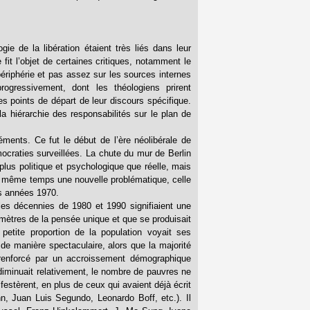
 de la libération étaient très liés dans leur
 fit l’objet de certaines critiques, notamment le
-périphérie et pas assez sur les sources internes
rogressivement, dont les théologiens prirent
s points de départ de leur discours spécifique.
la hiérarchie des responsabilités sur le plan de
éments. Ce fut le début de l’ère néolibérale de
émocraties surveillées. La chute du mur de Berlin
lus politique et psychologique que réelle, mais
en même temps une nouvelle problématique, celle
es années 1970.
les décennies de 1980 et 1990 signifiaient une
amètres de la pensée unique et que se produisait
petite proportion de la population voyait ses
de manière spectaculaire, alors que la majorité
t renforcé par un accroissement démographique
é diminuait relativement, le nombre de pauvres ne
estèrent, en plus de ceux qui avaient déjà écrit
 Juan Luis Segundo, Leonardo Boff, etc.). Il