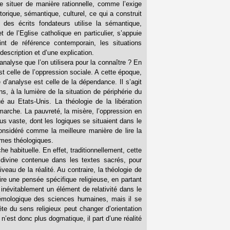
se situer de manière rationnelle, comme l’exige
orique, sémantique, culturel, ce qui a construit
des écrits fondateurs utilise la sémantique,
 de l’Eglise catholique en particulier, s’appuie
nt de référence contemporain, les situations
escription et d’une explication.
’analyse que l’on utilisera pour la connaître ? En
est celle de l’oppression sociale. A cette époque,
e d’analyse est celle de la dépendance. Il s’agit
s, à la lumière de la situation de périphérie du
ué au Etats-Unis. La théologie de la libération
marche. La pauvreté, la misère, l’oppression en
s vaste, dont les logiques se situaient dans le
 considéré comme la meilleure manière de lire la
ermes théologiques.
e habituelle. En effet, traditionnellement, cette
on divine contenue dans les textes sacrés, pour
veau de la réalité. Au contraire, la théologie de
ire une pensée spécifique religieuse, en partant
it inévitablement un élément de relativité dans le
stémologique des sciences humaines, mais il se
ête du sens religieux peut changer d’orientation
n’est donc plus dogmatique, il part d’une réalité