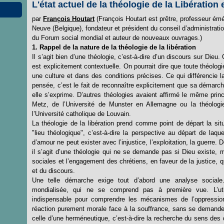
L'état actuel de la théologie de la Libératio
par
François Houtart
(François Houtart est prêtre, professeur émér
Neuve (Belgique), fondateur et président du conseil d’administrati
du Forum social mondial et auteur de nouveaux ouvrages.)
1. Rappel de la nature de la théologie de la libération
Il s’agit bien d’une théologie, c’est-à-dire d’un discours sur Dieu
est explicitement contextuelle. On pourrait dire que toute théologi
une culture et dans des conditions précises. Ce qui différencie la
pensée, c’est le fait de reconnaître explicitement que sa démarch
elle s’exprime. D’autres théologies avaient affirmé le même prin
Metz, de l’Université de Munster en Allemagne ou la théologie
l’Université catholique de Louvain.
La théologie de la libération prend comme point de départ la sit
"lieu théologique", c’est-à-dire la perspective au départ de laqu
d’amour ne peut exister avec l’injustice, l’exploitation, la guerr
il s’agit d’une théologie qui ne se demande pas si Dieu existe, ma
sociales et l’engagement des chrétiens, en faveur de la justice, q
et du discours.
Une telle démarche exige tout d’abord une analyse social
mondialisée, qui ne se comprend pas à première vue. L’util
indispensable pour comprendre les mécanismes de l’oppression
réaction purement morale face à la souffrance, sans se demander 
celle d’une herméneutique, c’est-à-dire la recherche du sens des 