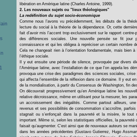
libération en Amérique latine (Charles Antoine, 1999).
2. Les nouveaux sujets ou "lieux théologiques"
La redéfinition du sujet socio-économique
Comme nous l’avons vu précédemment, les débuts de la théologie
lain
lecture du social à la théorie de la dépendance. Or, cette dernière
fait d’avoir mis l’accent trop exclusivement sur le rapport centre
cs
des différences sociales. Une nouvelle pensée se fit jour p
connaissance et qui les obligea à repréciser un certain nombre de
Cela ne changeait rien à l’orientation fondamentale, mais bien à 
in
l’éthique sociale.
Il y eut ensuite une période de silence, provoquée par divers él
1
l’Amérique latine, avec l’installation de ce que l’on appela les d
provoqua une crise des paradigmes des sciences sociales, crise p
qui affecta l’ensemble de la réflexion dans ce domaine. Il y eut 
de la mondialisation, à partir du Consensus de Washington, fin d
On découvrait progressivement qu’en Amérique latine les nouvel
relative décroissance, même en utilisant pour la mesurer, les par
un accroissement des inégalités. Comme partout ailleurs, une 
revenus et ses possibilités de consommation s’accroître, parfois 
stagnait ou s’enfonçait dans la pauvreté et la misère, le tou
important. Même si, selon les statistiques officielles, la pauvret
faisait qu’augmenter. C’est ainsi que de nouveaux auteurs se manif
dans les années précédentes (Gustavo Gutierrez, Hugo Assmann,