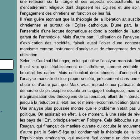
une réflexion sur la liturgie et ses aspects socioculturels, 
d’encadrement religieux dont disposent les Eglises et une spirit
l’engagement des chrétiens en fonction de leur foi.
Il n’est guère étonnant que la théologie de la libération ait suscit
chrétiennes et surtout de l’Eglise catholique. D’une part, l
l’ensemble d’une lecture dogmatique et donc la position de l’auto
garant de l’orthodoxie. Mais d’autre part, l’utilisation de l’ana
d’explication des sociétés, faisait aussi l’objet d’une contes
marxisme comme instrument d’analyse et de changement des so
utilisation.
Selon le Cardinal Ratzinger, celui qui utilise l’analyse marxiste fi
Il est vrai que l’établissement de l’athéisme, comme véritable
brouillait les cartes. Mais on oubliait deux choses : d’une pa
l’analyse marxiste de leur propre société, précisément dans une d
chute et d’autre part que Marx avait reproché aux partisans de
démarche de philosophie sociale un langage théologique, mais à l
marginalisation des théologiens de la libération, allant de l’interdi
jusqu’à la réduction à l’état laïc et même l’excommunication (dans
Une analyse plus poussée montre que le problème n’était pas uni
-
politique. On assistait en effet, à ce moment, à une série de ré
les pays de l’Est, principalement en Pologne. Cela déboucha sur un
Reagan, qui finançait de manière ouverte ou occulte le mouveme
d’autre part le Saint-Siège qui condamnait la théologie de la lib
Républicains américains, qui avaient fixé comme un des objecti