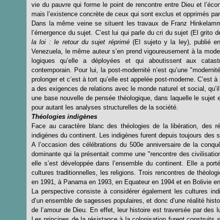
vie du pauvre qui forme le point de rencontre entre Dieu et l’écon
mais l’existence concrète de ceux qui sont exclus et opprimés p
Dans la même veine se situent les travaux de Franz Hinkelammer
l’émergence du sujet. C’est lui qui parle du cri du sujet (El grito
la loi : le retour du sujet réprimé
(El sujeto y la ley), publié e
Venezuela, le même auteur s’en prend vigoureusement à la moderni
logiques qu’elle a déployées et qui aboutissent aux cata
contemporain. Pour lui, la post-modernité n’est qu’une "modernité 
prolonger et c’est à tort qu’elle est appelée post-moderne. C’est à
a des exigences de relations avec le monde naturel et social, qu’il
une base nouvelle de pensée théologique, dans laquelle le sujet es
pour autant les analyses structurelles de la société.
Théologies indigènes
Face au caractère blanc des théologies de la libération, des
indigènes du continent. Les indigènes furent depuis toujours des s
A l’occasion des célébrations du 500e anniversaire de la conqu
dominante qui la présentait comme une "rencontre des civilisation
elle s’est développée dans l’ensemble du continent. Elle a porté
cultures traditionnelles, les religions. Trois rencontres de théol
en 1991, à Panama en 1993, en Equateur en 1994 et en Bolivie e
La perspective consiste à considérer également les cultures ind
d’un ensemble de sagesses populaires, et donc d’une réalité histor
de l’amour de Dieu. En effet, leur histoire est traversée par des 
Les principes de la résistance à la colonisation furent construits 