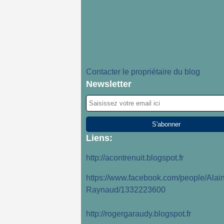
Contacter le propriétaire du blog
Newsletter
Liens:
http://acontrenuit.blogspot.fr
https://www.facebook.com/people/Alain
Raynaud/1332223600
http://rogergaraudy.blogspot.fr