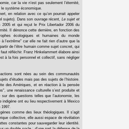
omie, car la vie n’est pas seulement l’éternité,
ar le système économique.
t, en relation avec ce qu’on pourrait appeler
 del sujeto). Dans son ouvrage récent,
Le sujet et
n 2005 et qui reçut le Prix Libertador 2006 du
té. Il dénonce cette dernière, en fonction des
strophes écologiques et humaines du monde
à l’extrême" car elle ne fait rien d’autre que la
 partir de l’être humain comme sujet concret, qui
 faut réfléchir. Franz Hinkelammert élabore ainsi
t à la fois personnel et collectif, sans négliger
 réactions sont nées au sein des communautés
ujets d’études mais pas des sujets de l’histoire.
ête des Amériques, et en réaction à la pensée
s", une renaissance culturelle s’est produite et
 sur des questions telles que l’autonomie, les
ogie indigène ont eu lieu respectivement à Mexico
n 1997.
igènes comme des lieux théologiques. Il s’agit
ique collective, elle aussi espace de révélation
luttes constantes pour sauvegarder leur identité.
sur un double socle ; d’une part la défense de la