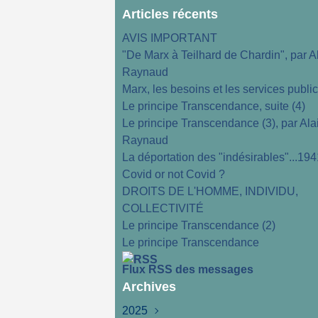
Articles récents
AVIS IMPORTANT
"De Marx à Teilhard de Chardin", par A
Raynaud
Marx, les besoins et les services publi
Le principe Transcendance, suite (4)
Le principe Transcendance (3), par Ala
Raynaud
La déportation des "indésirables"...194
Covid or not Covid ?
DROITS DE L'HOMME, INDIVIDU,
COLLECTIVITÉ
Le principe Transcendance (2)
Le principe Transcendance
Flux RSS des messages
Archives
2025