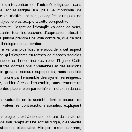
 d’intervention de l’autorité religieuse dans
rchie ecclésiastique n’a plus le monopole de
e les réalités sociales, analysées d’un point de
nalyse le plus adapté à cette perspective.
bitraire. L’esprit de l’évangile va dans ce sens,
ontre tous les pouvoirs d’oppression. Serait-il
 puisse prendre une voie contraire, que ce soit
héologie de la libération.
e verrons plus loin, elle accorde à cet aspect
yse qui s’exprime en termes de classes sociales
nelles de la doctrine sociale de l’Eglise. Cette
autres confessions chrétiennes et des religions
 de groupes sociaux superposés, mais non liés
un, prôné par l’ensemble des systèmes religieux,
, au bien-être de l’ensemble, sans remettre en
bue des places bien particulières à chacun de ces
 structurelle de la société, dont le courant de
valeur les contradictions sociales, expliquant
stologie, c’est-à-dire une lecture de la vie de
e son temps et une ecclésiologie, c’est-à-dire
storiques et sociales. Elle joint à son palmarès,