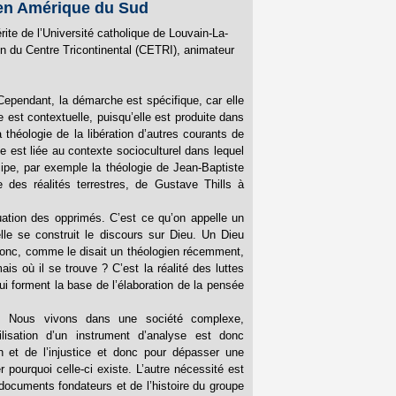
n en Amérique du Sud
ite de l’Université catholique de Louvain-La-
on du Centre Tricontinental (CETRI), animateur
. Cependant, la démarche est spécifique, car elle
e est contextuelle, puisqu’elle est produite dans
 théologie de la libération d’autres courants de
e est liée au contexte socioculturel dans lequel
cipe, par exemple la théologie de Jean-Baptiste
 des réalités terrestres, de Gustave Thills à
uation des opprimés. C’est ce qu’on appelle un
elle se construit le discours sur Dieu. Un Dieu
e. Donc, comme le disait un théologien récemment,
is où il se trouve ? C’est la réalité des luttes
ui forment la base de l’élaboration de la pensée
e. Nous vivons dans une société complexe,
isation d’un instrument d’analyse est donc
 et de l’injustice et donc pour dépasser une
pourquoi celle-ci existe. L’autre nécessité est
documents fondateurs et de l’histoire du groupe