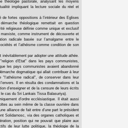
une théologie pastorale, analysant les moyens
ualité impliquant la lecture sociale du réel et
é de fortes oppositions à l’intérieur des Eglises
a démarche théologique remettait en question
rité religieuse définie comme unique et exclusif
lyse marxiste, comme instrument de découverte et
tation radicale basée sur l’amalgame entre le
ciétés et l’athéisme comme condition de son
nit inévitablement par adopter une attitude athée.
 "religion d’Etat" dans les pays communistes,
rt que les pays communistes avaient abandonné
émarche dogmatique qui allait contribuer à leur
 "l’athéisme radical", de conserver dans leur
’envers. Il en résulta des condamnations et la
ction d’enseigner et de la censure de leurs écrits
 le cas du Sri Lankais Tissa Balasuriya).
quement d’ordre ecclésiastique. Il était aussi
voltes au sein même de la classe ouvrière dans
e alliance de fait entre d’une part le président
nt Solidarnosc, via des organes catholiques et
ération, position qui ne pouvait que plaire aux
fs de leur lutte politique, la théologie de la