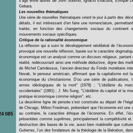
s’agit entre autres de John Sobrino, Ignacio Ellacuria, Enrique
Gebara.
Les nouvelles thématiques
Une série de nouvelles thématiques virent le jour à partir des dé
détails, il est intéressant d’en faire une nomenclature, permettan
traités, en fonction des changements sociaux du continent
mouvements sociaux spécifiques.
Critique de la rationalité économique
La réflexion qui a suivi le développement néolibéral de l’économi
provoqué une nouvelle réflexion, basée sur le caractère dogmatiqu
économique est un analysé comme un discours religieux, partant de
réalité, redécouvrant ainsi une méthode déductive, digne des mei
de Michel Camdessus, l’ancien directeur du Fonds monétaire inter
Novak, le penseur américain, affirmant que la capitalisme est la
économique du christianisme. D’où une série de publications, 
armes idéologiques de la mort" (1978) ; "L’idolâtrie du mar
occidentales" (1991) ; J. Mo Sung, "L’idolâtrie du capital et la m
pratique économique comme religion", etc.
La deuxième ligne de pensée s’est construite au départ de l’hég
de Chicago, Milton Friedman, prétendant que l’économie est une di
au contraire, le caractère éthique de l’économie. En effet, l’é
24 085
présentées comme suprêmes, principalement la compétitivité et l’
destruction des bases de la vie, aussi bien matérielle que cultu
Gutierrez, l’un des fondateurs de la théologie de la libération, d