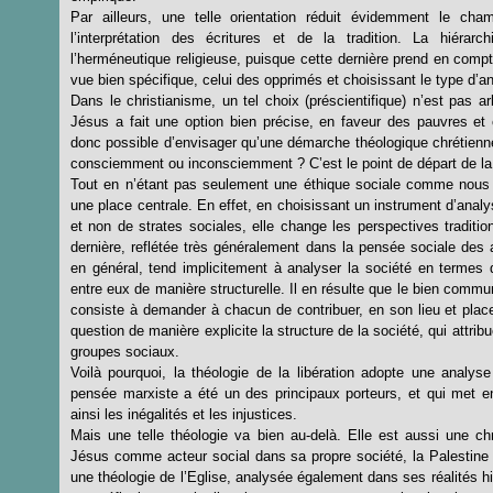
Par ailleurs, une telle orientation réduit évidemment le champ
l’interprétation des écritures et de la tradition. La hiéra
l’herméneutique religieuse, puisque cette dernière prend en compt
vue bien spécifique, celui des opprimés et choisissant le type d’a
Dans le christianisme, un tel choix (préscientifique) n’est pas ar
Jésus a fait une option bien précise, en faveur des pauvres et c
donc possible d’envisager qu’une démarche théologique chrétienne
consciemment ou inconsciemment ? C’est le point de départ de la t
Tout en n’étant pas seulement une éthique sociale comme nous l
une place centrale. En effet, en choisissant un instrument d’anal
et non de strates sociales, elle change les perspectives tradition
dernière, reflétée très généralement dans la pensée sociale des 
en général, tend implicitement à analyser la société en termes
entre eux de manière structurelle. Il en résulte que le bien comm
consiste à demander à chacun de contribuer, en son lieu et place
question de manière explicite la structure de la société, qui attri
groupes sociaux.
Voilà pourquoi, la théologie de la libération adopte une analyse
pensée marxiste a été un des principaux porteurs, et qui met en 
ainsi les inégalités et les injustices.
Mais une telle théologie va bien au-delà. Elle est aussi une chri
Jésus comme acteur social dans sa propre société, la Palestine d
une théologie de l’Eglise, analysée également dans ses réalités hi