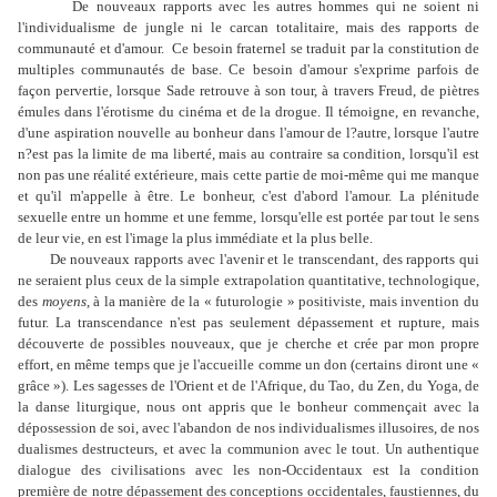
De nouveaux rapports avec les autres hommes qui ne soient ni
l'individualisme de jungle ni le carcan totalitaire, mais des rapports de
communauté et d'amour. Ce besoin fraternel se traduit par la constitution de
multiples communautés de base. Ce besoin d'amour s'exprime parfois de
façon pervertie, lorsque Sade retrouve à son tour, à travers Freud, de piètres
émules dans l'érotisme du cinéma et de la drogue. Il témoigne, en revanche,
d'une aspiration nouvelle au bonheur dans l'amour de l?autre, lorsque l'autre
n?est pas la limite de ma liberté, mais au contraire sa condition, lorsqu'il est
non pas une réalité extérieure, mais cette partie de moi-même qui me manque
et qu'il m'appelle à être. Le bonheur, c'est d'abord l'amour. La plénitude
sexuelle entre un homme et une femme, lorsqu'elle est portée par tout le sens
de leur vie, en est l'image la plus immédiate et la plus belle.
De nouveaux rapports avec l'avenir et le transcendant, des rapports qui
ne seraient plus ceux de la simple extrapolation quantitative, technologique,
des
moyens
, à la manière de la « futurologie » positiviste, mais invention du
futur. La transcendance n'est pas seulement dépassement et rupture, mais
découverte de possibles nouveaux, que je cherche et crée par mon propre
effort, en même temps que je l'accueille comme un don (certains diront une «
grâce »). Les sagesses de l'Orient et de l'Afrique, du Tao, du Zen, du Yoga, de
la danse liturgique, nous ont appris que le bonheur commençait avec la
dépossession de soi, avec l'abandon de nos individualismes illusoires, de nos
dualismes destructeurs, et avec la communion avec le tout. Un authentique
dialogue des civilisations avec les non-Occidentaux est la condition
première de notre dépassement des conceptions occidentales, faustiennes, du