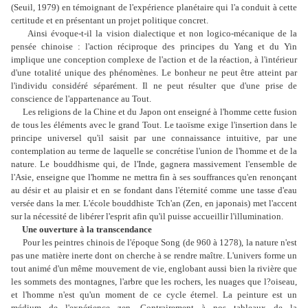
(Seuil, 1979) en témoignant de l'expérience planétaire qui l'a conduit à cette
certitude et en présentant un projet politique concret.
Ainsi évoque-t-il la vision dialectique et non logico-mécanique de la
pensée chinoise : l'action réciproque des principes du Yang et du Yin
implique une conception complexe de l'action et de la réaction, à l'intérieur
d'une totalité unique des phénomènes. Le bonheur ne peut être atteint par
l'individu considéré séparément. Il ne peut résulter que d'une prise de
conscience de l'appartenance au Tout.
Les religions de la Chine et du Japon ont enseigné à l'homme cette fusion
de tous les éléments avec le grand Tout. Le taoïsme exige l'insertion dans le
principe universel qu'il saisit par une connaissance intuitive, par une
contemplation au terme de laquelle se concrétise l'union de l'homme et de la
nature. Le bouddhisme qui, de l'Inde, gagnera massivement l'ensemble de
l'Asie, enseigne que l'homme ne mettra fin à ses souffrances qu'en renonçant
au désir et au plaisir et en se fondant dans l'éternité comme une tasse d'eau
versée dans la mer. L'école bouddhiste Tch'an (Zen, en japonais) met l'accent
sur la nécessité de libérer l'esprit afin qu'il puisse accueillir l'illumination.
Une ouverture à la transcendance
Pour les peintres chinois de l'époque Song (de 960 à 1278), la nature n'est
pas une matière inerte dont on cherche à se rendre maître. L'univers forme un
tout animé d'un même mouvement de vie, englobant aussi bien la rivière que
les sommets des montagnes, l'arbre que les rochers, les nuages que l?oiseau,
et l'homme n'est qu'un moment de ce cycle éternel. La peinture est un
médium de l'expérience zen. Contrairement à nos tableaux de la