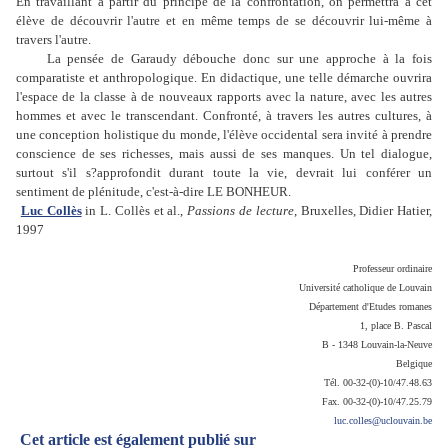
En travaillant à partir du principe de la confrontation, on permettra à cet
élève de découvrir l'autre et en même temps de se découvrir lui-même à
travers l'autre.
La pensée de Garaudy débouche donc sur une approche à la fois
comparatiste et anthropologique. En didactique, une telle démarche ouvrira
l'espace de la classe à de nouveaux rapports avec la nature, avec les autres
hommes et avec le transcendant. Confronté, à travers les autres cultures, à
une conception holistique du monde, l'élève occidental sera invité à prendre
conscience de ses richesses, mais aussi de ses manques. Un tel dialogue,
surtout s'il s?approfondit durant toute la vie, devrait lui conférer un
sentiment de plénitude, c'est-à-dire LE BONHEUR.
Luc Collès
in L. Collès et al.,
Passions de lecture
, Bruxelles, Didier Hatier,
1997
Professeur ordinaire
Université catholique de Louvain
Département d'Etudes romanes
1, place B. Pascal
B - 1348 Louvain-la-Neuve
Belgique
Tél. 00-32-(0)-10/47.48.63
Fax. 00-32-(0)-10/47.25.79
luc.colles@uclouvain.be
Cet article est également publié sur