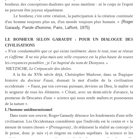
bonheur, des conceptions dualistes qui nous mutilent : ni le corps ni l'esprit
ne peuvent être joyeux séparément.
Le bonheur, c'est cette création, la participation à la création continuée
d'un homme toujours plus un, d'un monde toujours plus humain. »
(Roger
Garaudy,
Parole d'homme,
Paris, Laffont, 1975)
LE BONHEUR SELON GARAUDY : POUR UN DIALOGUE DES
CIVILISATIONS
« N'est condamnable que ce qui existe isolément: dans le tout, tout se résout
et s'affirme. Il ne nie plus mais une telle croyance est la plus haute de toutes
les croyances possibles ; je l'ai baptisé du nom de Dionysos. »
NIETZSCHE,
Le Crépuscule des idoles.
A la fin du XVIe siècle déjà, Christopher Marlowe, dans sa
Tragique
histoire du docteur Faust,
donnait le mot d'ordre de la civilisation
occidentale : « Faust, par
ton
cerveau puissant, deviens un Dieu, le maître et
le seigneur de tous les éléments. » C'était, avec un demi-siècle d'avance, la
promesse de Descartes d'une « science qui nous rende maîtres et possesseurs
de la nature ».
L?homme unidimensionnel
Dans toute son oeuvre, Roger Garaudy dénonce les fondements d'une telle
civilisation. Les Occidentaux considèrent que l'individu est le centre et « la
mesure de toutes choses » (
Protagoras)
; ils réduisent la réalité au concept («
Je pense, donc je suis ») et érigent en valeurs suprêmes la science et les