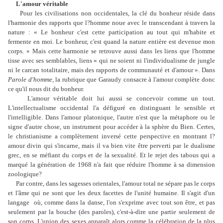
L'amour véritable
Pour les civilisations non occidentales, la clé du bonheur réside dans
l'harmonie des rapports que l?homme noue avec le transcendant à travers la
nature : « Le bonheur c'est cette participation au tout qui m'habite et
fermente en moi. Le bonheur, c'est quand la nature entière est devenue mon
corps. » Mais cette harmonie se retrouve aussi dans les liens que l'homme
tisse avec ses semblables, liens « qui ne soient ni l'individualisme de jungle
ni le carcan totalitaire, mais des rapports de communauté et d'amour ». Dans
Parole d'homme,
la rubrique que Garaudy consacre à l'amour complète donc
ce qu'il nous dit du bonheur.
L'amour véritable doit lui aussi se concevoir comme un tout.
L'intellectualisme occidental l'a défiguré en distinguant le sensible et
l'intelligible. Dans l'amour platonique, l'autre n'est que la métaphore ou le
signe d'autre chose, un instrument pour accéder à la sphère du Bien. Certes,
le christianisme a complètement inversé cette perspective en montrant l?
amour divin qui s'incarne, mais il va bien vite être perverti par le dualisme
grec, en se méfiant du corps et de la sexualité. Et le rejet des tabous qui a
marqué la génération de 1968 n'a fait que réduire l'homme à sa dimension
zoologique?
Par contre, dans les sagesses orientales, l'amour total ne sépare pas le corps
et l'âme qui ne sont que les deux facettes de l'unité humaine. Il s'agit d'un
langage où, comme dans la danse, l'on s'exprime avec tout son être, et pas
seulement par la bouche (des paroles), c'est-à-dire une partie seulement de
son corps. L'union des sexes apparaît alors comme la célébration de la plus