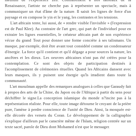
Renaissance, l'artiste ne cherche pas à représenter un spectacle, mais à
communiquer un état d'âme de la nature. Il saisit les lignes de force d'un
paysage et en compose le yin et le yang, les contrastes et les tensions.
L'art africain tente, lui aussi, de « rendre visible l'invisible » (l'expression
est de Paul Klee). Au contraire de l'art grec, qui part de l'individuel pour en
extraire les lignes essentielles, le créateur africain part de son expérience
vécue du grand Tout pour donner une forme concrète à ses talismans. Un
masque, par exemple, doit être avant tout considéré comme un condensateur
d'énergie. La force qu'il contient et qu'il dégage a pour sources la nature, les
ancêtres et les dieux. Les oeuvres africaines n'ont pas été créées pour la
contemplation. Ce sont des objets de participation destinés à
l'acomplissement de cérémonies rituelles. Quand les Africains dansent avec
leurs masques, ils y puisent une énergie qu'ls irradient dans toute la
communauté.
L'art musulman appelle des remarques analogues à celles que Garaudy fait
à propos des arts de la Chine, du Japon ou de l'Afrique:à partir du sens pour
déchiffrer le signe.La conception islamique du monde n?incite pas à la
représentation réaliste. Pour elle, toute image détourne le croyant de la prière
pure, l'amène à perdre conscience de l'unité de Dieu. Ainsi, la mosquée est-
elle décorée des versets du Coran. Le développement de la calligraphie
s'explique d'ailleurs par le caractère même de l'Islam, religion centrée sur un
texte sacré, parole de Dieu dont Mohamed n'est que le messager.