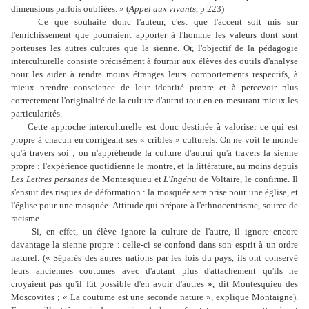
dimensions parfois oubliées. » (
Appel aux vivants
, p.223)
Ce que souhaite donc l'auteur, c'est que l'accent soit mis sur
l'enrichissement que pourraient apporter à l'homme les valeurs dont sont
porteuses les autres cultures que la sienne. Or, l'objectif de la pédagogie
interculturelle consiste précisément à fournir aux élèves des outils d'analyse
pour les aider à rendre moins étranges leurs comportements respectifs, à
mieux prendre conscience de leur identité propre et à percevoir plus
correctement l'originalité de la culture d'autrui tout en en mesurant mieux les
particularités.
Cette approche interculturelle est donc destinée à valoriser ce qui est
propre à chacun en corrigeant ses « cribles » culturels. On ne voit le monde
qu'à travers soi ; on n'appréhende la culture d'autrui qu'à travers la sienne
propre : l'expérience quotidienne le montre, et la littérature, au moins depuis
Les Lettres persanes
de Montesquieu et
L'Ingénu
de Voltaire, le confirme. Il
s'ensuit des risques de déformation : la mosquée sera prise pour une église, et
l'église pour une mosquée. Attitude qui prépare à l'ethnocentrisme, source de
racisme.
Si, en effet, un élève ignore la culture de l'autre, il ignore encore
davantage la sienne propre : celle-ci se confond dans son esprit à un ordre
naturel. (« Séparés des autres nations par les lois du pays, ils ont conservé
leurs anciennes coutumes avec d'autant plus d'attachement qu'ils ne
croyaient pas qu'il fût possible d'en avoir d'autres », dit Montesquieu des
Moscovites ; « La coutume est une seconde nature », explique Montaigne).