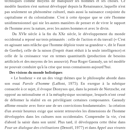
techniques comme moyens de manipuler les hommes et les choses. Ce
modèle faustien s'est surtout développé depuis la Renaissance, laquelle n'est
pas seulement un phénomène culturel, mais aussi la naissance conjointe du
capitalisme et du colonialisme. C'est à cette époque que se crée l'homme
unidimensionnel qui nie les autres manières de penser et de vivre le rapport
de l'homme avec la nature, avec les autres hommes et avec le divin.
Du XVIe siècle à la fin du XXe siècle, le développement du monde
occidental a reposé sur trois primautés : celle de l'action et du travail (« C'est
en agissant sans relâche que l'homme déploie toute sa grandeur », dit le Faust
de Goethe), celle de la raison (l'esprit étant réduit à la seule intelligence) et
celle de la croissance vue en termes quantitatifs (production de besoins
artificiels et des moyens de les assouvir). Pour Roger Garaudy, un tel modèle
ne pouvait conduire qu'à la crise que nous connaissons aujourd?hui.
Des visions du monde holistiques
« Le bonheur » est un des vingt thèmes que le philosophe aborde dans
son essai
Parole d'homme
(Laffont, 1975). En exergue à la rubrique
consacrée à ce sujet, il évoque Dionysos qui, dans la pensée de Nietzsche, est
opposé au rationalisme et à la métaphysique socratique, lesquels n'ont cessé
de déformer la réalité en en privilégiant certaines composantes. Garaudy
affirme ensuite avec force une de ses convictions fondamentales : la création
d'un avenir heureux exige que soient retrouvées les dimensions de l'homme
développées dans les cultures non occidentales. Comprendre la vie, c'est
d'abord la saisir dans son unité. Plus tard, il développera cette thèse dans
Pour un dialogue des civilisations
(Denoël, 1977) et dans
Appel aux vivants