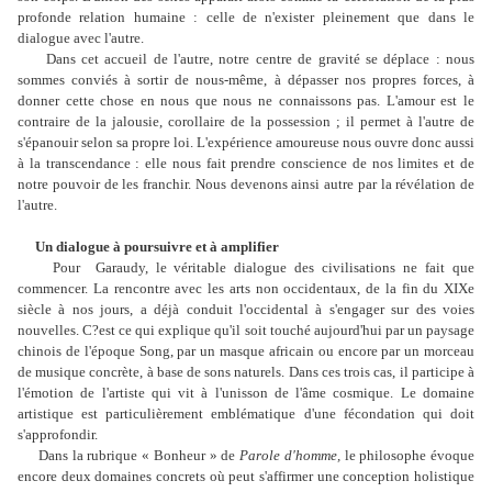
profonde relation humaine : celle de n'exister pleinement que dans le
dialogue avec l'autre.
Dans cet accueil de l'autre, notre centre de gravité se déplace : nous
sommes conviés à sortir de nous-même, à dépasser nos propres forces, à
donner cette chose en nous que nous ne connaissons pas. L'amour est le
contraire de la jalousie, corollaire de la possession ; il permet à l'autre de
s'épanouir selon sa propre loi. L'expérience amoureuse nous ouvre donc aussi
à la transcendance : elle nous fait prendre conscience de nos limites et de
notre pouvoir de les franchir. Nous devenons ainsi autre par la révélation de
l'autre.
Un dialogue à poursuivre et à amplifier
Pour Garaudy, le véritable dialogue des civilisations ne fait que
commencer. La rencontre avec les arts non occidentaux, de la fin du XIXe
siècle à nos jours, a déjà conduit l'occidental à s'engager sur des voies
nouvelles. C?est ce qui explique qu'il soit touché aujourd'hui par un paysage
chinois de l'époque Song, par un masque africain ou encore par un morceau
de musique concrète, à base de sons naturels. Dans ces trois cas, il participe à
l'émotion de l'artiste qui vit à l'unisson de l'âme cosmique. Le domaine
artistique est particulièrement emblématique d'une fécondation qui doit
s'approfondir.
Dans la rubrique « Bonheur » de
Parole d'homme,
le philosophe évoque
encore deux domaines concrets où peut s'affirmer une conception holistique