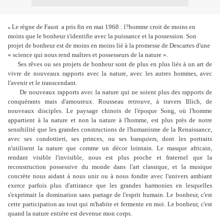
Le règne de Faust a pris fin en mai 1968 : l?homme croit de moins en
«
moins que le bonheur s'identifie avec la puissance et la possession. Son
projet de bonheur est de moins en moins lié à la promesse de Descartes d'une
« science qui nous rend maîtres et possesseurs de la nature ».
Ses rêves ou ses projets de bonheur sont de plus en plus liés à un art de
vivre de nouveaux rapports avec la nature, avec les autres hommes, avec
l'avenir et le transcendant.
De nouveaux rapports avec la nature qui ne soient plus des rapports de
conquérants mais d'amoureux. Rousseau retrouve, à travers Illich, de
nouveaux disciples. Le paysage chinois de l'époque Song, où l'homme
appartient à la nature et non la nature à l'homme, est plus près de notre
sensibilité que les grandes constructions de l'humanisme de la Renaissance,
avec ses condottieri, ses princes, ou ses banquiers, dont les portraits
n'utilisent la nature que comme un décor lointain. Le masque africain,
rendant visible l'invisible, nous est plus proche et fraternel que la
reconstruction possessive du monde dans l'art classique, et la musique
concrète nous aidant à nous unir ou à nous fondre avec l'univers ambiant
exerce parfois plus d'attirance que les grandes harmonies en lesquelles
s'exprimait la domination sans partage de l'esprit humain. Le bonheur, c'est
cette participation au tout qui m'habite et fermente en moi. Le bonheur, c'est
quand la nature entière est devenue mon corps.