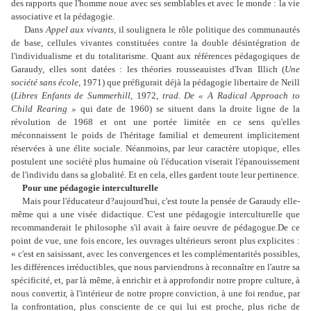
des rapports que l'homme noue avec ses semblables et avec le monde : la vie
associative et la pédagogie.
Dans
Appel aux vivants
, il soulignera le rôle politique des communautés
de base, cellules vivantes constituées contre la double désintégration de
l'individualisme et du totalitarisme. Quant aux références pédagogiques de
Garaudy, elles sont datées : les théories rousseauistes d'Ivan Illich (
Une
société sans école,
1971) que préfigurait déjà la pédagogie libertaire de Neill
(
Libres Enfants de Summerhill,
1972,
trad. De « A Radical Approach to
Child Rearing »
qui date de 1960) se situent dans la droite ligne de la
révolution de 1968 et ont une portée limitée en ce sens qu'elles
méconnaissent le poids de l'héritage familial et demeurent implicitement
réservées à une élite sociale. Néanmoins, par leur caractère utopique, elles
postulent une société plus humaine où l'éducation viserait l'épanouissement
de l'individu dans sa globalité. Et en cela, elles gardent toute leur pertinence.
Pour une pédagogie interculturelle
Mais pour l'éducateur d?aujourd'hui, c'est toute la pensée de Garaudy elle-
même qui a une visée didactique. C'est une pédagogie interculturelle que
recommanderait le philosophe s'il avait à faire oeuvre de pédagogue.De ce
point de vue, une fois encore, les ouvrages ultérieurs seront plus explicites :
« c'est en saisissant, avec les convergences et les complémentarités possibles,
les différences irréductibles, que nous parviendrons à reconnaître en l'autre sa
spécificité, et, par là même, à enrichir et à approfondir notre propre culture, à
nous convertir, à l'intérieur de notre propre conviction, à une foi rendue, par
la confrontation, plus consciente de ce qui lui est proche, plus riche de