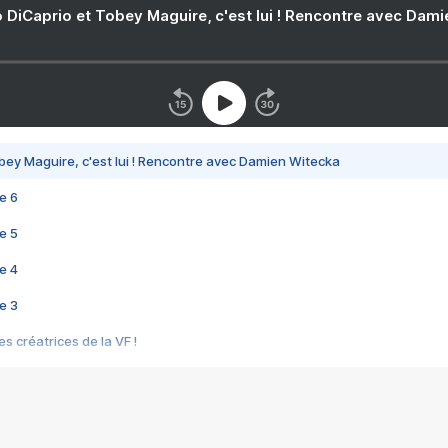
 DiCaprio et Tobey Maguire, c'est lui ! Rencontre avec Dam
bey Maguire, c'est lui ! Rencontre avec Damien Witecka
e 6
e 5
e 4
e 3
s créatrices de la VF !
e 2
e 1