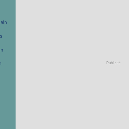
lain
cs
in
Publicité
1