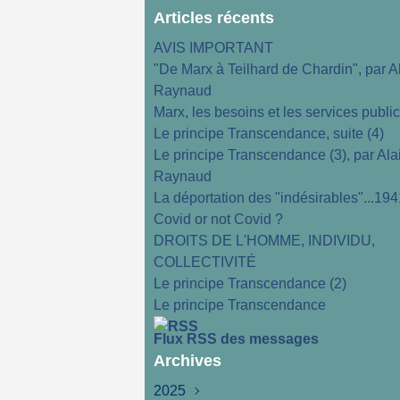
Articles récents
AVIS IMPORTANT
"De Marx à Teilhard de Chardin", par A
Raynaud
Marx, les besoins et les services publi
Le principe Transcendance, suite (4)
Le principe Transcendance (3), par Ala
Raynaud
La déportation des "indésirables"...194
Covid or not Covid ?
DROITS DE L'HOMME, INDIVIDU,
COLLECTIVITÉ
Le principe Transcendance (2)
Le principe Transcendance
Flux RSS des messages
Archives
2025