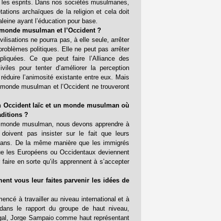
rir les esprits. Dans nos sociétés musulmanes,
ations archaïques de la religion et cela doit
haleine ayant l’éducation pour base.
e monde musulman et l’Occident ?
vilisations ne pourra pas, à elle seule, arrêter
problèmes politiques. Elle ne peut pas arrêter
pliquées. Ce que peut faire l’Alliance des
iviles pour tenter d’améliorer la perception
éduire l’animosité existante entre eux. Mais
 le monde musulman et l’Occident ne trouveront
un Occident laïc et un monde musulman où
aditions ?
le monde musulman, nous devons apprendre à
 doivent pas insister sur le fait que leurs
lmans. De la même manière que les immigrés
ue les Européens ou Occidentaux deviennent
 faire en sorte qu’ils apprennent à s’accepter
ent vous leur faites parvenir les idées de
encé à travailler au niveau international et à
dans le rapport du groupe de haut niveau,
ugal, Jorge Sampaio comme haut représentant