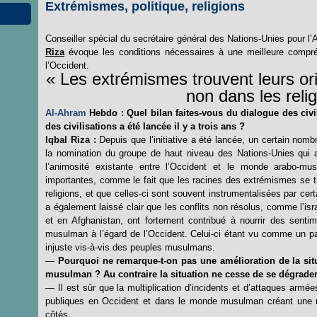
Extrémismes, politique, religions
Conseiller spécial du secrétaire général des Nations-Unies pour l’A
Riza
évoque les conditions nécessaires à une meilleure comp
l’Occident.
« Les extrémismes trouvent leurs ori
non dans les reli
Al-Ahram
Hebdo : Quel bilan faites-vous du dialogue des civil
des civilisations a été lancée il y a trois ans ?
Iqbal Riza :
Depuis que l’initiative a été lancée, un certain no
la nomination du groupe de haut niveau des Nations-Unies qui 
l’animosité existante entre l’Occident et le monde arabo-m
importantes, comme le fait que les racines des extrémismes se tr
religions, et que celles-ci sont souvent instrumentalisées par cert
a également laissé clair que les conflits non résolus, comme l’israé
et en Afghanistan, ont fortement contribué à nourrir des sent
musulman à l’égard de l’Occident. Celui-ci étant vu comme un parr
injuste vis-à-vis des peuples musulmans.
—
Pourquoi ne remarque-t-on pas une amélioration de la situ
musulman ? Au contraire la situation ne cesse de se dégrader.
— Il est sûr que la multiplication d’incidents et d’attaques armé
publiques en Occident et dans le monde musulman créant une radi
côtés.