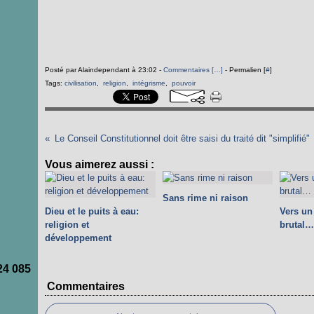
Posté par Alaindependant à 23:02 -
Commentaires [
…
]
- Permalien [
#
]
Tags:
civilisation
,
religion
,
intégrisme
,
pouvoir
Le Conseil Constitutionnel doit être saisi du traité dit "simplifié"
Vous aimerez aussi :
Sans rime ni raison
Dieu et le puits à eau:
Vers u
religion et
brutal…
développement
24 085
Commentaires