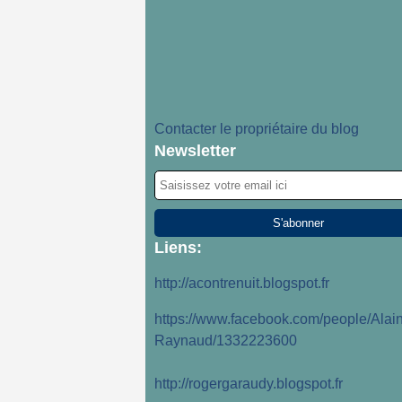
Contacter le propriétaire du blog
Newsletter
Liens:
http://acontrenuit.blogspot.fr
https://www.facebook.com/people/Alain
Raynaud/1332223600
http://rogergaraudy.blogspot.fr