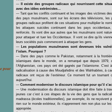
—
Il existe des groupes radicaux qui nourrissent cette situ
avec des idées extrémistes…
— Tant que les conflits continuent et les images des victimes des
des pays musulmans, sont sur les écrans des télévisions, les po
groupes radicaux profitent de ces situations pour multiplier le n
les attaques suicides continuent dans les pays occidentaux
renforcés. Ils vont dire aux autres que les musulmans sont nature
pour attaquer et tuer les Occidentaux. Il vont se dire qu’ils vie
leurs sociétés puis commencent à attaquer les gens.
—
Les populations musulmanes sont devenues très vulnér
l’islam. Pourquoi ?
— Dans des pays comme le Pakistan, notamment à la frontière 
islamiques dans le monde, on a remarqué que depuis 1979, q
l’Afghanistan, ces pays ont été gagnés par l’islamisme. C’est
ce pour
radicalisation à cause des Moudjahidins et des Wahhabites, à ca
radicaux ont reçus de l’extérieur. Ce moment fut un tournant 
aujourd’hui.
—
Comment moderniser le discours islamique pour qu’il s’acco
— Une modernisation du discours islamique doit être faite à tra
jeunes car c’est à ces étapes de la vie des gens que la radical
madrassa (écoles traditionnelles), par exemple, ils ne reçoivent 
rien sur le monde extérieur, ils n’apprennent rien non plus sur le
appropriée.