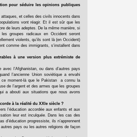
ation pour séduire les opinions publiques
 attaques, et celles des civils innocents dans
pulations vont réagir. Et il est sûr que les
ombre de leurs adeptes. De la même manière, si
, les groupes radicaux en Occident seront
llement violents, qu’ils sont là (en Occident)
nnent comme des immigrants, s’installent dans
ables à une version plus extrémiste de
avec l’Afghanistan, ou dans d’autres pays
uand l’ancienne Union soviétique a envahi
 à ce moment-là que le Pakistan a connu la
use de l’argent et des armes que les groupes
qui a abouti aux situations que nous avons
rde à la réalité du XXIe siècle ?
vers l’éducation accordée aux enfants et aux
isation leur est inculquée. Dans les cas des
pas d’éducation progressiste, ils n’apprennent
s autres pays ou les autres religions de façon