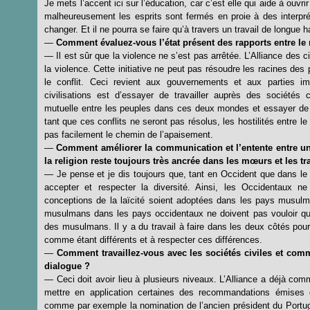
Je mets l’accent ici sur l’éducation, car c’est elle qui aide à ouv
malheureusement les esprits sont fermés en proie à des interprét
changer. Et il ne pourra se faire qu’à travers un travail de longue 
—
Comment évaluez-vous l’état présent des rapports entre l
— Il est sûr que la violence ne s’est pas arrêtée. L’Alliance des ci
la violence. Cette initiative ne peut pas résoudre les racines des 
le conflit. Ceci revient aux gouvernements et aux parties im
civilisations est d’essayer de travailler auprès des sociétés c
mutuelle entre les peuples dans ces deux mondes et essayer de r
tant que ces conflits ne seront pas résolus, les hostilités entre
pas facilement le chemin de l’apaisement.
—
Comment améliorer la communication et l’entente entre 
la religion reste toujours très ancrée dans les mœurs et les tr
— Je pense et je dis toujours que, tant en Occident que dans 
accepter et respecter la diversité. Ainsi, les Occidentaux ne
conceptions de la laïcité soient adoptées dans les pays musu
musulmans dans les pays occidentaux ne doivent pas vouloir q
des musulmans. Il y a du travail à faire dans les deux côtés pour
comme étant différents et à respecter ces différences.
—
Comment travaillez-vous avec les sociétés civiles et comm
dialogue ?
— Ceci doit avoir lieu à plusieurs niveaux. L’Alliance a déjà comm
mettre en application certaines des recommandations émises 
comme par exemple la nomination de l’ancien président du Port