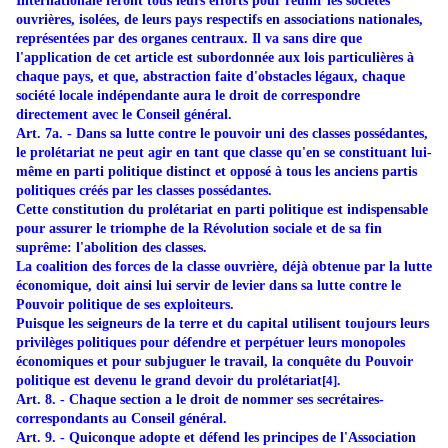
Internationale feront tous leurs efforts pour réunir les sociétés
ouvrières, isolées, de leurs pays respectifs en associations nationales,
représentées par des organes centraux. Il va sans dire que
l'application de cet article est subordonnée aux lois particulières à
chaque pays, et que, abstraction faite d'obstacles légaux, chaque
société locale indépendante aura le droit de correspondre
directement avec le Conseil général.
Art. 7a. - Dans sa lutte contre le pouvoir uni des classes possédantes,
le prolétariat ne peut agir en tant que classe qu'en se constituant lui-
même en parti politique distinct et opposé à tous les anciens partis
politiques créés par les classes possédantes.
Cette constitution du prolétariat en parti politique est indispensable
pour assurer le triomphe de la Révolution sociale et de sa fin
suprême: l'abolition des classes.
La coalition des forces de la classe ouvrière, déjà obtenue par la lutte
économique, doit ainsi lui servir de levier dans sa lutte contre le
Pouvoir politique de ses exploiteurs.
Puisque les seigneurs de la terre et du capital utilisent toujours leurs
privilèges politiques pour défendre et perpétuer leurs monopoles
économiques et pour subjuguer le travail, la conquête du Pouvoir
politique est devenu le grand devoir du prolétariat
[4]
.
Art. 8. - Chaque section a le droit de nommer ses secrétaires-
correspondants au Conseil général.
Art. 9. - Quiconque adopte et défend les principes de l'Association