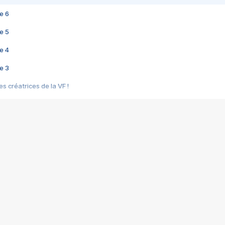
e 6
e 5
e 4
e 3
s créatrices de la VF !
e 2
e 1
e Mektoub My Love arrive enfin ! Rencontre avec Shaïn Boumedine et Sal
i : après Toni en famille
elle réalise le bouleversant Dites lui que je l'aime
ais ! Rencontre autour de Vie privée de Rebecca Zlotowski
 de Marguerite, Grave... Rencontre avec Ella Rumpf