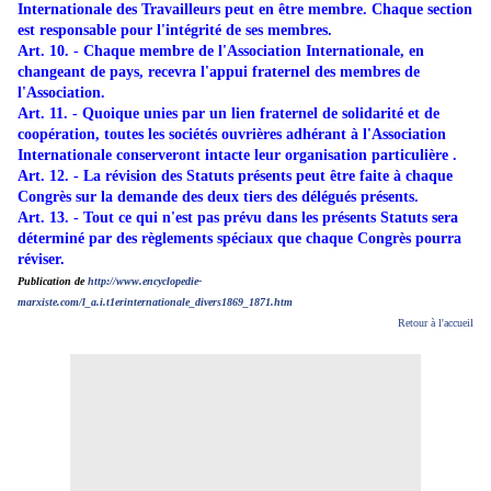
Internationale des Travailleurs peut en être membre. Chaque section
est responsable pour l'intégrité de ses membres.
Art. 10.
-
Chaque membre de l'Association Internationale, en
changeant de pays, recevra l'appui fraternel des membres de
l'Association.
Art. 11. - Quoique unies par un lien fraternel de solidarité et de
coopération, toutes les sociétés ouvrières adhérant à l'Association
Internationale conserveront intacte leur organisation particulière .
Art. 12. - La révision des Statuts présents peut être faite à chaque
Congrès sur la demande des deux tiers des délégués présents.
Art. 13. - Tout ce qui n'est pas prévu dans les présents Statuts sera
déterminé par des règlements spéciaux que chaque Congrès pourra
réviser.
Publication de
http://www.encyclopedie-
marxiste.com/l_a.i.t1erinternationale_divers1869_1871.htm
Retour à l'accueil