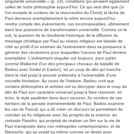
singularité universelle » (p. 14), conditions qui seraient également
celles de notre philosophie aujourd'hui. Ce qui veut dire que (si
l'on excepte le contenu de la résurrection du Christ) la tâche de
Paul demeure exemplairement la nôtre encore aujourd'hui :
rendre compte des événements, ces inconnaissables, ultimement
dans leur puissance de transformation universelle. Comme on le
voit, la question de la résultante historique de la diffusion du
message christique par Paul au niveau religieux est laissée de
côté au profit d'un examen de l'événement dans sa puissance à
générer des révolutions pour lesquelles l'oeuvre de Paul devient
exemplaire. L'événement singulier est toujours, pour parler
comme Mallarmé (l'un des principaux chevaux de bataille de
Badiou avec Gödel et Cantor), tel un coup de dés qui tranche
dans le réel jusqu'à pouvoir prétendre à l'universalité d'une
nouvelle fondation. Au cours de l'histoire, Badiou croit que
certains philosophes et artistes ont su décrypter dans le coup de
dés de Paul son caractère universel jusqu'à faire résonner, en
écho, le style paulinien dans leurs oeuvres. Au nombre de ces
héritiers de la pensée événementielle de Paul, Badiou examine
les cas de Pascal, qui a dû créer un discours lui permettant de
concilier sa foi religieuse avec les progrès de la science, du
cinéaste Pasolini, qui projetait de réaliser un film sur la vie de
Paul transposée dans nos métropoles contemporaines, et de
Nietzsche, qui se voyait lui-même comme un destin pour