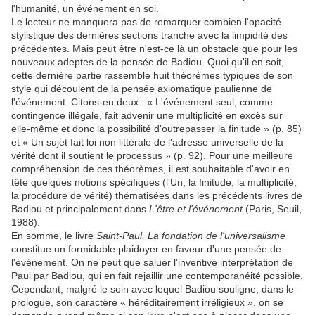
l'humanité, un événement en soi.
Le lecteur ne manquera pas de remarquer combien l'opacité
stylistique des dernières sections tranche avec la limpidité des
précédentes. Mais peut être n'est-ce là un obstacle que pour les
nouveaux adeptes de la pensée de Badiou. Quoi qu'il en soit,
cette dernière partie rassemble huit théorèmes typiques de son
style qui découlent de la pensée axiomatique paulienne de
l'événement. Citons-en deux : « L'événement seul, comme
contingence illégale, fait advenir une multiplicité en excès sur
elle-même et donc la possibilité d'outrepasser la finitude » (p. 85)
et « Un sujet fait loi non littérale de l'adresse universelle de la
vérité dont il soutient le processus » (p. 92). Pour une meilleure
compréhension de ces théorèmes, il est souhaitable d'avoir en
tête quelques notions spécifiques (l'Un, la finitude, la multiplicité,
la procédure de vérité) thématisées dans les précédents livres de
Badiou et principalement dans
L'être et l'événement
(Paris, Seuil,
1988).
En somme, le livre
Saint-Paul. La fondation de l'universalisme
constitue un formidable plaidoyer en faveur d'une pensée de
l'événement. On ne peut que saluer l'inventive interprétation de
Paul par Badiou, qui en fait rejaillir une contemporanéité possible.
Cependant, malgré le soin avec lequel Badiou souligne, dans le
prologue, son caractère « héréditairement irréligieux », on se