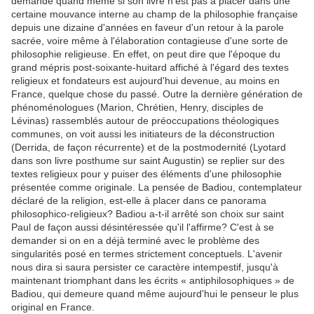
demande quand même si son livre n'est pas à placer dans une
certaine mouvance interne au champ de la philosophie française
depuis une dizaine d'années en faveur d'un retour à la parole
sacrée, voire même à l'élaboration contagieuse d'une sorte de
philosophie religieuse. En effet, on peut dire que l'époque du
grand mépris post-soixante-huitard affiché à l'égard des textes
religieux et fondateurs est aujourd'hui devenue, au moins en
France, quelque chose du passé. Outre la dernière génération de
phénoménologues (Marion, Chrétien, Henry, disciples de
Lévinas) rassemblés autour de préoccupations théologiques
communes, on voit aussi les initiateurs de la déconstruction
(Derrida, de façon récurrente) et de la postmodernité (Lyotard
dans son livre posthume sur saint Augustin) se replier sur des
textes religieux pour y puiser des éléments d'une philosophie
présentée comme originale. La pensée de Badiou, contemplateur
déclaré de la religion, est-elle à placer dans ce panorama
philosophico-religieux? Badiou a-t-il arrêté son choix sur saint
Paul de façon aussi désintéressée qu'il l'affirme? C'est à se
demander si on en a déjà terminé avec le problème des
singularités posé en termes strictement conceptuels. L'avenir
nous dira si saura persister ce caractère intempestif, jusqu'à
maintenant triomphant dans les écrits « antiphilosophiques » de
Badiou, qui demeure quand même aujourd'hui le penseur le plus
original en France.