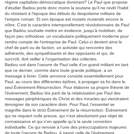
régime capitalisto-démocratique dominant? Le Paul que propose
d'étudier Badiou porte donc moins la soutane qu'il ne revêt l'habit
du résistant à l'époque des débuts du despotisme militaire de
l'empire romain. Et son époque est
mutatis mutandis
encore la
nôtre. C'est le caractère intemporellement révolutionnaire de Paul
que Badiou souhaite mettre en évidence, jusqu'à mobiliser, de
façon peu orthodoxe, un vocabulaire politiquement moderne pour
rendre compte de l'entreprise de Paul. Celui-ci devient ainsi le
chef de parti ou de faction, un activiste qui rencontre des
adhérents, des sympathisants et des opposants et qui, de
surcroît, doit veiller à l'organisation des collectes.
Badiou voit dans l'oeuvre de Paul celle d'un grand militant en tant
que ce dernier, comme dans toute grande politique, a un
message à livrer. Cette annonce consiste essentiellement pour
Paul, au cours des différentes épîtres, à propager sa foi dans le
seul Événement-Résurrection. Pour élaborer sa propre théorie de
l'événement, Badiou tire parti de la relativisation par Paul des
messages périphériques du Christ et des miracles qui viendraient
témoigner de son caractère divin. Pour Paul, l'essentiel se
magnifie dans le strict Événement de la résurrection. Événement
qui ne requiert nulle preuve, qui n'est absolument pas objet de
connaissance et qui n'en appelle qu'à la seule conviction
individuelle. Ce qui renvoie à l'une des préoccupations majeures
de toute l'oeuvre de Badiou, à savoir celle de l'événement