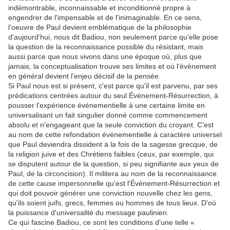
indémontrable, inconnaissable et inconditionné propre à
engendrer de l'impensable et de l'inimaginable. En ce sens,
l'oeuvre de Paul devient emblématique de la philosophie
d'aujourd'hui, nous dit Badiou, non seulement parce qu'elle pose
la question de la reconnaissance possible du résistant, mais
aussi parce que nous vivons dans une époque où, plus que
jamais, la conceptualisation trouve ses limites et où l'événement
en général devient l'enjeu décisif de la pensée.
Si Paul nous est si présent, c'est parce qu'il est parvenu, par ses
prédications centrées autour du seul Événement-Résurrection, à
pousser l'expérience événementielle à une certaine limite en
universalisant un fait singulier donné comme commencement
absolu et n'engageant que la seule conviction du croyant. C'est
au nom de cette refondation événementielle à caractère universel
que Paul deviendra dissident à la fois de la sagesse grecque, de
la religion juive et des Chrétiens faibles (ceux, par exemple, qui
se disputent autour de la question, si peu signifiante aux yeux de
Paul, de la circoncision). Il militera au nom de la reconnaissance
de cette cause impersonnelle qu'est l'Événement-Résurrection et
qui doit pouvoir générer une conviction nouvelle chez les gens,
qu'ils soient juifs, grecs, femmes ou hommes de tous lieux. D'où
la puissance d'universalité du message paulinien.
Ce qui fascine Badiou, ce sont les conditions d'une telle «