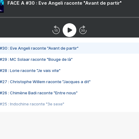
FACE A #30 : Eve Angeli raconte "Avant de partir"
#30 : Eve Angeli raconte "Avant de partir"
#29 : MC Solaar raconte "Bouge de là"
28 : Lorie raconte "Je vais vite"
#27 : Christophe Willem raconte "Jacques a dit"
#26 : Chimène Badi raconte "Entre nous"
#25 : Indochine raconte "3e sexe"
#24 : Zaho raconte "C'est chelou"
#23 : Patrick Bruel raconte "Au café des délices"
#22 : Kyo raconte "Le chemin"