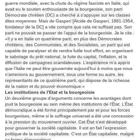
guerre mondiale, avec la chute du régime fasciste en Italie, qui
avait eu le soutien enthousiaste de la bourgeoisie, son parti
Démocrate chrétien (DC) a cherché à s’appuyer sur les classes
dites moyennes. Mais de Gasperi [Alcide de Gasperi, 1881-1954,
fondateur de la DC] a vite compris que cela ne suffisait pas. Son
parti ne pouvait se passer de l’appui de la bourgeoisie. Je le cite :
«Il y a en Italie un quatrième parti, en plus des Démocrates
chrétiens, des Communistes, et des Socialistes, un parti qui est
capable de paralyser et de rendre futile tout effort, en organisant
le sabotage du prêt national, la fuite du capital, l’inflation, et la
diffusion de campagnes scandaleuses. L’expérience m’a appris
que l’Italie ne peut être gouvernée aujourd’hui à moins que nous
n’amenions au gouvernement, sous une forme ou autre, les
représentants de ce quatrième parti, qui dispose de la richesse
de la nation et du pouvoir économique.»
Les institutions de l’Etat et la bourgeoisie
Un deuxième groupe d’arguments concerne les avantages dont
jouit la bourgeoisie au sein même des institutions de l’État. L’État
démocratique a été formé principalement par et pour les forces
bourgeoises, même si le suffrage universel a été une concession
à la pression du mouvement ouvrier. Cet État s’est développé
pour gouverner la société capitaliste. Il est en fait l’expression
politique de la société capitaliste. C’est un État capitaliste, malgré
sa forme démocratique.