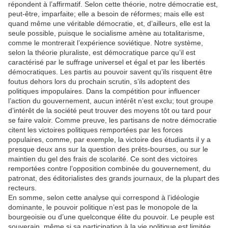
répondent à l’affirmatif. Selon cette théorie, notre démocratie est,
peut-être, imparfaite; elle a besoin de réformes; mais elle est
quand même une véritable démocratie, et, d’ailleurs, elle est la
seule possible, puisque le socialisme amène au totalitarisme,
comme le montrerait l’expérience soviétique. Notre système,
selon la théorie pluraliste, est démocratique parce qu’il est
caractérisé par le suffrage universel et égal et par les libertés
démocratiques. Les partis au pouvoir savent qu’ils risquent être
foutus dehors lors du prochain scrutin, s’ils adoptent des
politiques impopulaires. Dans la compétition pour influencer
l’action du gouvernement, aucun intérêt n’est exclu; tout groupe
d’intérêt de la société peut trouver des moyens tôt ou tard pour
se faire valoir. Comme preuve, les partisans de notre démocratie
citent les victoires politiques remportées par les forces
populaires, comme, par exemple, la victoire des étudiants il y a
presque deux ans sur la question des prêts-bourses, ou sur le
maintien du gel des frais de scolarité. Ce sont des victoires
remportées contre l’opposition combinée du gouvernement, du
patronat, des éditorialistes des grands journaux, de la plupart des
recteurs.
En somme, selon cette analyse qui correspond à l’idéologie
dominante, le pouvoir politique n’est pas le monopole de la
bourgeoisie ou d’une quelconque élite du pouvoir. Le peuple est
souverain, même si sa participation à la vie politique est limitée