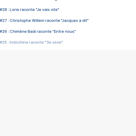
28 : Lorie raconte "Je vais vite"
#27 : Christophe Willem raconte "Jacques a dit"
#26 : Chimène Badi raconte "Entre nous"
#25 : Indochine raconte "3e sexe"
#24 : Zaho raconte "C'est chelou"
#23 : Patrick Bruel raconte "Au café des délices"
#22 : Kyo raconte "Le chemin"
#21 : Nolwenn Leroy raconte "Cassé"
#20 : Patrick Hernandez raconte "Born to be alive"
#19 : Lorie raconte "Près de moi"
#18 : Michael Jones raconte "A nos actes manqués" (avec Jean-Jacque
#17 : Khaled raconte "Aïcha"