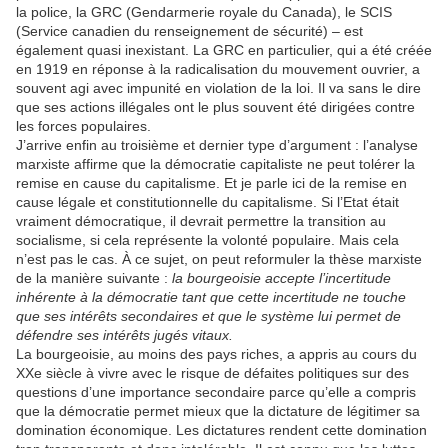
la police, la GRC (Gendarmerie royale du Canada), le SCIS
(Service canadien du renseignement de sécurité) – est
également quasi inexistant. La GRC en particulier, qui a été créée
en 1919 en réponse à la radicalisation du mouvement ouvrier, a
souvent agi avec impunité en violation de la loi. Il va sans le dire
que ses actions illégales ont le plus souvent été dirigées contre
les forces populaires.
J’arrive enfin au troisième et dernier type d’argument : l’analyse
marxiste affirme que la démocratie capitaliste ne peut tolérer la
remise en cause du capitalisme. Et je parle ici de la remise en
cause légale et constitutionnelle du capitalisme. Si l’Etat était
vraiment démocratique, il devrait permettre la transition au
socialisme, si cela représente la volonté populaire. Mais cela
n’est pas le cas. À ce sujet, on peut reformuler la thèse marxiste
de la manière suivante :
la bourgeoisie accepte l’incertitude
inhérente à la démocratie tant que cette incertitude ne touche
que ses intérêts secondaires et que le système lui permet de
défendre ses intérêts jugés vitaux.
La bourgeoisie, au moins des pays riches, a appris au cours du
XXe siècle à vivre avec le risque de défaites politiques sur des
questions d’une importance secondaire parce qu’elle a compris
que la démocratie permet mieux que la dictature de légitimer sa
domination économique. Les dictatures rendent cette domination