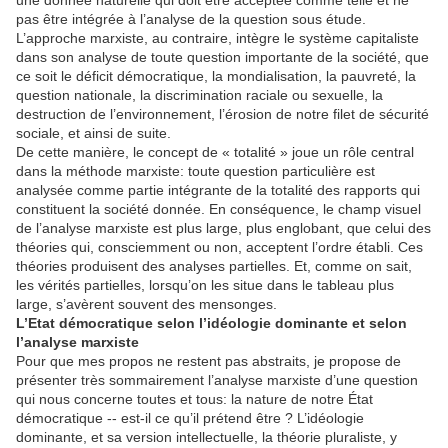
une donnée naturelle qui doit être acceptée comme telle et ne
pas être intégrée à l’analyse de la question sous étude.
L’approche marxiste, au contraire, intègre le système capitaliste
dans son analyse de toute question importante de la société, que
ce soit le déficit démocratique, la mondialisation, la pauvreté, la
question nationale, la discrimination raciale ou sexuelle, la
destruction de l’environnement, l’érosion de notre filet de sécurité
sociale, et ainsi de suite.
De cette manière, le concept de « totalité » joue un rôle central
dans la méthode marxiste: toute question particulière est
analysée comme partie intégrante de la totalité des rapports qui
constituent la société donnée. En conséquence, le champ visuel
de l’analyse marxiste est plus large, plus englobant, que celui des
théories qui, consciemment ou non, acceptent l’ordre établi. Ces
théories produisent des analyses partielles. Et, comme on sait,
les vérités partielles, lorsqu’on les situe dans le tableau plus
large, s’avèrent souvent des mensonges.
L’Etat démocratique selon l’idéologie dominante et selon
l’analyse marxiste
Pour que mes propos ne restent pas abstraits, je propose de
présenter très sommairement l’analyse marxiste d’une question
qui nous concerne toutes et tous: la nature de notre État
démocratique -- est-il ce qu’il prétend être ? L’idéologie
dominante, et sa version intellectuelle, la théorie pluraliste, y