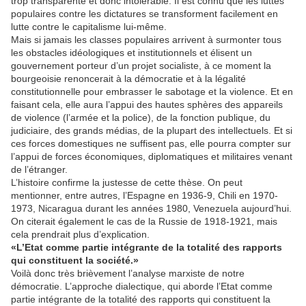
trop transparente et donc intolérable. Il est connu que les luttes
populaires contre les dictatures se transforment facilement en
lutte contre le capitalisme lui-même.
Mais si jamais les classes populaires arrivent à surmonter tous
les obstacles idéologiques et institutionnels et élisent un
gouvernement porteur d’un projet socialiste, à ce moment la
bourgeoisie renoncerait à la démocratie et à la légalité
constitutionnelle pour embrasser le sabotage et la violence. Et en
faisant cela, elle aura l’appui des hautes sphères des appareils
de violence (l’armée et la police), de la fonction publique, du
judiciaire, des grands médias, de la plupart des intellectuels. Et si
ces forces domestiques ne suffisent pas, elle pourra compter sur
l’appui de forces économiques, diplomatiques et militaires venant
de l’étranger.
L’histoire confirme la justesse de cette thèse. On peut
mentionner, entre autres, l’Espagne en 1936-9, Chili en 1970-
1973, Nicaragua durant les années 1980, Venezuela aujourd’hui.
On citerait également le cas de la Russie de 1918-1921, mais
cela prendrait plus d’explication.
«L’Etat comme partie intégrante de la totalité des rapports
qui constituent la société.»
Voilà donc très brièvement l’analyse marxiste de notre
démocratie. L’approche dialectique, qui aborde l’Etat comme
partie intégrante de la totalité des rapports qui constituent la