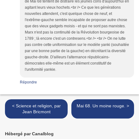
de Mai 68 tentent de distraire les jeunes cons d'aujourd'hui en
agitant leurs vieux hochets.<br /> Ce que les générations
nouvelles attendent, c'est quelque chose de neuf, et
l'extrême-gauche semble incapable de proposer autre chose
que des vieux gadgets moisis - et qui ne sont pas marxistes.
Marx n'est pas la continuité de la Révolution bourgeoise de
1789 ; là encore c'est un contresens.<br /> <br /> On ne lutte
pas contre cette uniformisation sur le modèle yanki (souhaitée
par une bonne partie de la gauche) en décrétant la diversité
gauche-droite. D'ailleurs l'alternance républicains-
démocrates elle-même est un élément constitutif de
l'uniformité yankie.
Répondre
< Science et religion, par
Mai 68. Un moine rouge. >
Jean Bricmont
Hébergé par Canalblog