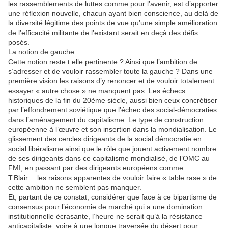
les rassemblements de luttes comme pour l’avenir, est d’apporter
une réflexion nouvelle, chacun ayant bien conscience, au delà de
la diversité légitime des points de vue qu’une simple amélioration
de l’efficacité militante de l’existant serait en deçà des défis
posés.
La notion de gauche
Cette notion reste t elle pertinente ? Ainsi que l’ambition de
s’adresser et de vouloir rassembler toute la gauche ? Dans une
première vision les raisons d’y renoncer et de vouloir totalement
essayer « autre chose » ne manquent pas. Les échecs
historiques de la fin du 20ème siècle, aussi bien ceux concrétiser
par l’effondrement soviétique que l’échec des social-démocraties
dans l’aménagement du capitalisme. Le type de construction
européenne à l’œuvre et son insertion dans la mondialisation. Le
glissement des cercles dirigeants de la social démocratie en
social libéralisme ainsi que le rôle que jouent activement nombre
de ses dirigeants dans ce capitalisme mondialisé, de l’OMC au
FMI, en passant par des dirigeants européens comme
T.Blair….les raisons apparentes de vouloir faire « table rase » de
cette ambition ne semblent pas manquer.
Et, partant de ce constat, considérer que face à ce bipartisme de
consensus pour l’économie de marché qui a une domination
institutionnelle écrasante, l’heure ne serait qu’à la résistance
anticapitaliste, voire à une longue traversée du désert pour