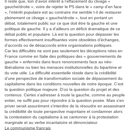
Il reste que, loin d’avoir intérêt à l’effacement du clivage «
gauche/droite », voire de rejeter le PS dans le « camp d’en face
», l’intérêt populaire est au contraire me semble t-il de restaurer
pleinement ce clivage « gauche/droite », tout en portant un
débat, totalement public sur ce que doit être la gauche et une
politique de gauche. Il y a d’ailleurs un déficit dramatique de ce
débat public et populaire. Là est la question pour dépasser les
formes effectivement insuffisantes voire obsolètes d’échanges,
d’accords ou de désaccords entre organisations politiques.
Car les difficultés ne sont pas seulement les déceptions nées en
France comme en Italie des politiques des « gouvernements de
gauche » enfermés dans leurs renoncements face au néo-
libéralisme ou bien les menaces institutionnelles du bipartime et
du vote utile. La difficulté essentielle réside dans la crédibilité
d’une perspective de transformation sociale de dépassement du
capitalisme dans les conditions nouvelles de notre époque. C’est
la question politique majeure. D’où la question du projet et des
contenus. Certes s’adresser à toute la gauche, comme au peuple
entier, ne suffit pas pour répondre à la question posée. Mais s’en
priver serait assurément s’interdire de la résoudre en assassinant
la crédibilité de toute perspective majoritaire et condamner alors
la contestation du capitalisme à se cantonner à la protestation
marginale et au verbe incantatoire et dénonciateur.
Le communisme français