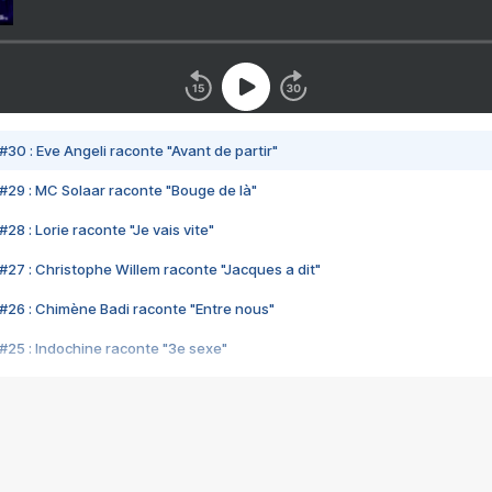
#30 : Eve Angeli raconte "Avant de partir"
#29 : MC Solaar raconte "Bouge de là"
28 : Lorie raconte "Je vais vite"
#27 : Christophe Willem raconte "Jacques a dit"
#26 : Chimène Badi raconte "Entre nous"
#25 : Indochine raconte "3e sexe"
#24 : Zaho raconte "C'est chelou"
#23 : Patrick Bruel raconte "Au café des délices"
#22 : Kyo raconte "Le chemin"