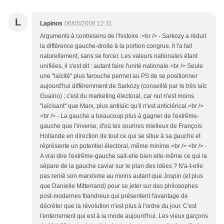
L
Lapinos
06/05/2008 12:31
Arguments à contresens de l'histoire :<br /> - Sarkozy a réduit
la différence gauche-droite à la portion congrue. Il l'a fait
naturellement, sans se forcer. Les valeurs nationales étant
unifiées, il s'est dit : autant faire l'unité nationale.<br /> Seule
une "laïcité" plus farouche permet au PS de se positionner
aujourd'hui différemment de Sarkozy (conseillé par le très laïc
Guaino) ; c'est du marketing électoral, car nul n'est moins
"laïcisant" que Marx, plus antilaïc qu'il n'est anticlérical.<br />
<br /> - La gauche a beaucoup plus à gagner de l'extrême-
gauche que l'inverse, d'où les sourires mielleux de François
Hollande en direction de tout ce qui se situe à sa gauche et
réprésente un potentiel électoral, même minime.<br /> <br /> -
A vrai dire l'extrême-gauche sait-elle bien elle-même ce qui la
sépare de la gauche caviar sur le plan des idées ? N'a-t-elle
pas renié son marxisme au moins autant que Jospin (et plus
que Danielle Mitterrand) pour se jeter sur des philosophes
post-modernes filandreux qui présentent l'avantage de
décréter que la révolution n'est plus à l'ordre du jour. C'est
l'enterrement qui est à la mode aujourd'hui. Les vieux garçons