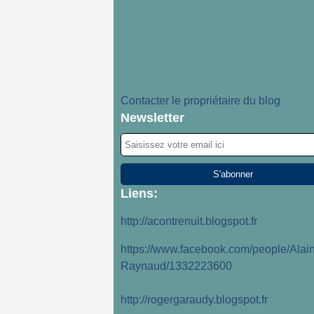
Contacter le propriétaire du blog
Newsletter
Liens:
http://acontrenuit.blogspot.fr
https://www.facebook.com/people/Alain
Raynaud/1332223600
http://rogergaraudy.blogspot.fr