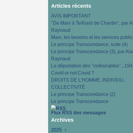
Articles récents
AVIS IMPORTANT
"De Marx à Teilhard de Chardin", par A
Raynaud
Marx, les besoins et les services publi
Le principe Transcendance, suite (4)
Le principe Transcendance (3), par Ala
Raynaud
La déportation des "indésirables"...194
Covid or not Covid ?
DROITS DE L'HOMME, INDIVIDU,
COLLECTIVITÉ
Le principe Transcendance (2)
Le principe Transcendance
Flux RSS des messages
Archives
2025