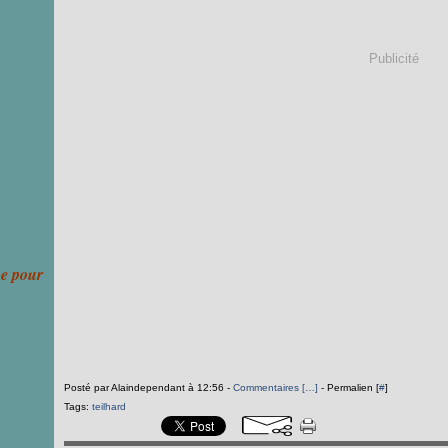
Publicité
ce pour
Posté par Alaindependant à 12:56 -
Commentaires [
…
]
- Permalien [
#
]
Tags:
teilhard