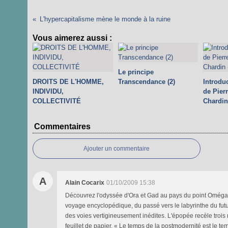
L'hypercapitalisme mène le monde à la ruine
Vous aimerez aussi :
Le principe
DROITS DE L'HOMME,
Transcendance (2)
Introdu
INDIVIDU,
de Pier
COLLECTIVITÉ
Chardin
Commentaires
Ajouter un commentaire
A
Alain Cocarix
01/10/2009 15:38
Découvrez l'odyssée d'Ora et Gad au pays du point Oméga de
voyage encyclopédique, du passé vers le labyrinthe du futu
des voies vertigineusement inédites. L'épopée recèle trois mi
feuillet de papier. « Le temps de la postmodernité est le tem