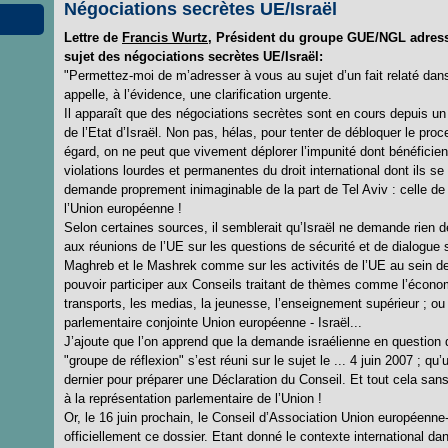
Négociations secrètes UE/Israël
Lettre de
Francis Wurtz
, Président du groupe GUE/NGL adress
sujet des négociations secrètes UE/Israël:
"Permettez-moi de m’adresser à vous au sujet d’un fait relaté dan
appelle, à l’évidence, une clarification urgente.
Il apparaît que des négociations secrètes sont en cours depuis un 
de l’Etat d’Israël. Non pas, hélas, pour tenter de débloquer le pro
égard, on ne peut que vivement déplorer l’impunité dont bénéficient
violations lourdes et permanentes du droit international dont ils 
demande proprement inimaginable de la part de Tel Aviv : celle de
l’Union européenne !
Selon certaines sources, il semblerait qu’Israël ne demande rien d
aux réunions de l’UE sur les questions de sécurité et de dialogue s
Maghreb et le Mashrek comme sur les activités de l’UE au sein de
pouvoir participer aux Conseils traitant de thèmes comme l’économi
transports, les medias, la jeunesse, l’enseignement supérieur ; ou 
parlementaire conjointe Union européenne - Israël...
J’ajoute que l’on apprend que la demande israélienne en question d
"groupe de réflexion" s’est réuni sur le sujet le ... 4 juin 2007 ; q
dernier pour préparer une Déclaration du Conseil. Et tout cela san
à la représentation parlementaire de l’Union !
Or, le 16 juin prochain, le Conseil d’Association Union européenne-
officiellement ce dossier. Etant donné le contexte international dan