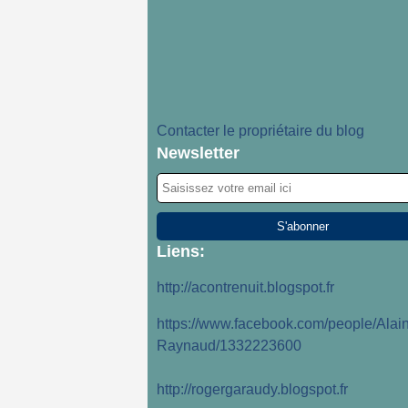
Contacter le propriétaire du blog
Newsletter
Liens:
http://acontrenuit.blogspot.fr
https://www.facebook.com/people/Alain
Raynaud/1332223600
http://rogergaraudy.blogspot.fr