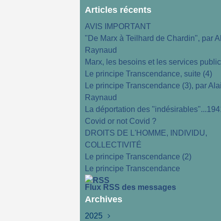
Articles récents
AVIS IMPORTANT
"De Marx à Teilhard de Chardin", par A
Raynaud
Marx, les besoins et les services publi
Le principe Transcendance, suite (4)
Le principe Transcendance (3), par Ala
Raynaud
La déportation des "indésirables"...194
Covid or not Covid ?
DROITS DE L'HOMME, INDIVIDU,
COLLECTIVITÉ
Le principe Transcendance (2)
Le principe Transcendance
Flux RSS des messages
Archives
2025