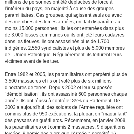
millions de personnes ont été déplacées de force à
l'intérieur du pays, en majorité à cause des groupes
paramilitaires. Ces groupes, qui agissent seuls ou avec
des membres des forces armées, ont fait disparaître au
moins 15.000 personnes ; ils les ont enterrées dans plus
de 3.000 fosses communes ou ils ont jeté leurs cadavres
dans les fleuves. Ils ont assassinés plus de 1.700
indigènes, 2.550 syndicalistes et plus de 5.000 membres
de l'Union Patriotique. Régulièrement, ils torturent leurs
victimes avant de les tuer.
Entre 1982 et 2005, les paramilitaires ont perpétré plus de
3.500 massacres et ils ont volé plus de six millions
d'hectares de terres. Depuis 2002 et leur supposée
"démobilisation", ils ont assassiné 600 personnes chaque
année. Ils ont réussi à contrôler 35% du Parlement. De
2002 à aujourd'hui, des soldats de l'Armée régulière ont
commis plus de 950 exécutions, la plupart en "maquillant"
des paysans en guérilleros. Récemment, en janvier 2008,
les paramilitaires ont commis 2 massacres, 9 disparitions
forcées, 8 homicides alors que l'Armée a perpétré 16