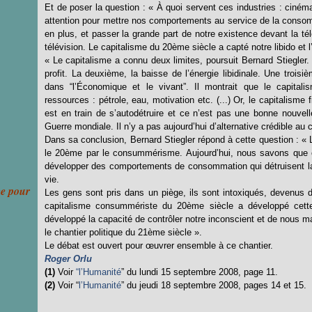
Et de poser la question : « À quoi servent ces industries : cinéma
attention pour mettre nos comportements au service de la cons
en plus, et passer la grande part de notre existence devant la té
télévision. Le capitalisme du 20ème siècle a capté notre libido et
« Le capitalisme a connu deux limites, poursuit Bernard Stiegler.
profit. La deuxième, la baisse de l’énergie libidinale. Une tro
dans “l’Économique et le vivant”. Il montrait que le capitalis
ressources : pétrole, eau, motivation etc. (...) Or, le capitalisme
est en train de s’autodétruire et ce n’est pas une bonne nouvelle
Guerre mondiale. Il n’y a pas aujourd’hui d’alternative crédible au 
Dans sa conclusion, Bernard Stiegler répond à cette question : « 
le 20ème par le consummérisme. Aujourd’hui, nous savons que c
développer des comportements de consommation qui détruisent la
vie.
ce pour
Les gens sont pris dans un piège, ils sont intoxiqués, devenus d
capitalisme consummériste du 20ème siècle a développé cette 
développé la capacité de contrôler notre inconscient et de nous man
le chantier politique du 21ème siècle ».
Le débat est ouvert pour œuvrer ensemble à ce chantier.
Roger Orlu
(1)
Voir
“l’Humanité
” du lundi 15 septembre 2008, page 11.
(2)
Voir “
l’Humanité
” du jeudi 18 septembre 2008, pages 14 et 15.