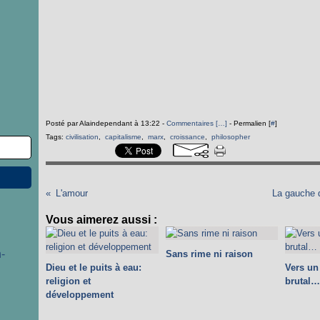
Posté par Alaindependant à 13:22 -
Commentaires [
…
]
- Permalien [
#
]
Tags:
civilisation
,
capitalisme
,
marx
,
croissance
,
philosopher
L'amour
La gauche d
Vous aimerez aussi :
-
Sans rime ni raison
Dieu et le puits à eau:
Vers u
religion et
brutal…
développement