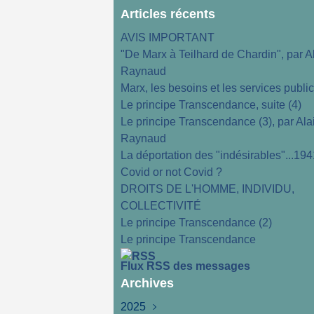
Articles récents
AVIS IMPORTANT
"De Marx à Teilhard de Chardin", par A
Raynaud
Marx, les besoins et les services publi
Le principe Transcendance, suite (4)
Le principe Transcendance (3), par Ala
Raynaud
La déportation des "indésirables"...194
Covid or not Covid ?
DROITS DE L'HOMME, INDIVIDU,
COLLECTIVITÉ
Le principe Transcendance (2)
Le principe Transcendance
Flux RSS des messages
Archives
2025