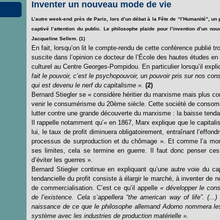
Inventer un nouveau mode de vie
L’autre week-end près de Paris, lors d’un débat à la Fête de “l’Humanité”, un p
captivé l’attention du public. Le philosophe plaide pour l’invention d’un no
Jacqueline Sellem. (1)
En fait, lorsqu’on lit le compte-rendu de cette conférence publié tr
suscite dans l’opinion ce docteur de l’École des hautes études e
culturel au Centre Georges-Pompidou. En particulier lorsqu’il exp
fait le pouvoir, c’est le psychopouvoir, un pouvoir pris sur nos con
qui est devenu le nerf du capitalisme ».
(2)
Bernard Stiegler se « considère héritier du marxisme mais plus c
venir le consumérisme du 20ème siècle. Cette société de consomm
lutter contre une grande découverte du marxisme : la baisse tendan
Il rappelle notamment qu’« en 1867, Marx explique que le capitali
lui, le taux de profit diminuera obligatoirement, entraînant l’effon
processus de surproduction et du chômage ». Et comme l’a montr
ses limites, cela se termine en guerre. Il faut donc penser ces
d’éviter les guerres ».
Bernard Stiegler continue en expliquant qu’une autre voie du cap
tendancielle du profit consiste à élargir le marché, à inventer de
de commercialisation. C’est ce qu’il appelle
« développer le con
de l’existence. Cela s’appellera “the american way of life”. (..
naissance de ce que le philosophe allemand Adorno nommera les ind
système avec les industries de production matérielle ».