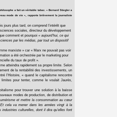
hilosophe a fait un véritable tabac. « Bernard Stiegler a
uveau mode de vie », rapporte brièvement la journaliste
ois jours plus tard, on comprend l’intérêt que
n sciences sociales, directeur du développement
lique comment et pourquoi
« aujourd’hui, ce qui
sciences par les médias, par tout un dispositif
omme marxiste » car « Marx ne pouvait pas voir
ation a été orchestrée par le marketing pour
cielle du taux de profit ».
sme atteindra rapidement sa propre limite. Selon
drement de la rentabilité des investissements, un
é l’Histoire, « quand le capitalisme rencontre
 limites pour tenter, comme le voulait Jaurès,
italisme pour trouver une solution à la baisse
 nouveaux modes de production, de distribution et
sumérisme et mettre la consommation au cœur
.) Et cela va mener dans les années vingt à la
ustries culturelles, dont il dira qu’elles font