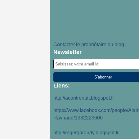
Contacter le propriétaire du blog
Newsletter
Liens:
http://acontrenuit.blogspot.fr
https://www.facebook.com/people/Alain
Raynaud/1332223600
http://rogergaraudy.blogspot.fr