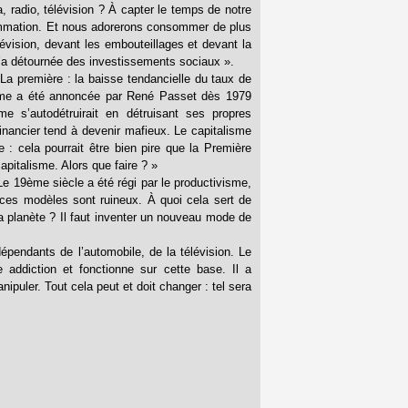
, radio, télévision ? À capter le temps de notre
ommation. Et nous adorerons consommer de plus
lévision, devant les embouteillages et devant la
 l’a détournée des investissements sociaux ».
 La première : la baisse tendancielle du taux de
isième a été annoncée par René Passet dès 1979
me s’autodétruirait en détruisant ses propres
 financier tend à devenir mafieux. Le capitalisme
 : cela pourrait être bien pire que la Première
capitalisme. Alors que faire ? »
Le 19ème siècle a été régi par le productivisme,
es modèles sont ruineux. À quoi cela sert de
 planète ? Il faut inventer un nouveau mode de
épendants de l’automobile, de la télévision. Le
addiction et fonctionne sur cette base. Il a
ipuler. Tout cela peut et doit changer : tel sera