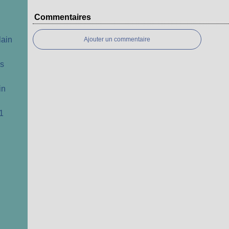
Commentaires
lain
Ajouter un commentaire
cs
in
1