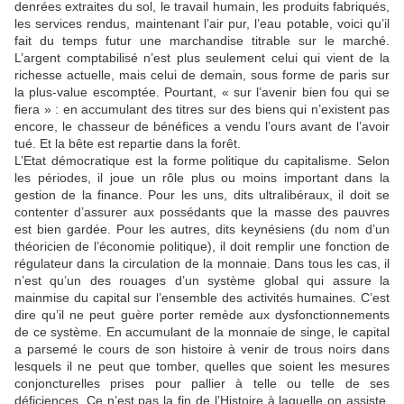
denrées extraites du sol, le travail humain, les produits fabriqués,
les services rendus, maintenant l’air pur, l’eau potable, voici qu’il
fait du temps futur une marchandise titrable sur le marché.
L’argent comptabilisé n’est plus seulement celui qui vient de la
richesse actuelle, mais celui de demain, sous forme de paris sur
la plus-value escomptée. Pourtant, « sur l’avenir bien fou qui se
fiera » : en accumulant des titres sur des biens qui n’existent pas
encore, le chasseur de bénéfices a vendu l’ours avant de l’avoir
tué. Et la bête est repartie dans la forêt.
L’Etat démocratique est la forme politique du capitalisme. Selon
les périodes, il joue un rôle plus ou moins important dans la
gestion de la finance. Pour les uns, dits ultralibéraux, il doit se
contenter d’assurer aux possédants que la masse des pauvres
est bien gardée. Pour les autres, dits keynésiens (du nom d’un
théoricien de l’économie politique), il doit remplir une fonction de
régulateur dans la circulation de la monnaie. Dans tous les cas, il
n’est qu’un des rouages d’un système global qui assure la
mainmise du capital sur l’ensemble des activités humaines. C’est
dire qu’il ne peut guère porter remède aux dysfonctionnements
de ce système. En accumulant de la monnaie de singe, le capital
a parsemé le cours de son histoire à venir de trous noirs dans
lesquels il ne peut que tomber, quelles que soient les mesures
conjoncturelles prises pour pallier à telle ou telle de ses
déficiences. Ce n’est pas la fin de l’Histoire à laquelle on assiste,