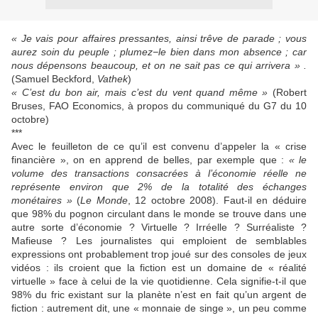
« Je vais pour affaires pressantes, ainsi trêve de parade ; vous
aurez soin du peuple ; plumez−le bien dans mon absence ; car
nous dépensons beaucoup, et on ne sait pas ce qui arrivera » .
(Samuel Beckford,
Vathek
)
« C’est du bon air, mais c’est du vent quand même »
(Robert
Bruses, FAO Economics, à propos du communiqué du G7 du 10
octobre)
***
Avec le feuilleton de ce qu’il est convenu d’appeler la « crise
financière », on en apprend de belles, par exemple que :
« le
volume des transactions consacrées à l’économie réelle ne
représente environ que 2% de la totalité des échanges
monétaires »
(
Le Monde
, 12 octobre 2008). Faut-il en déduire
que 98% du pognon circulant dans le monde se trouve dans une
autre sorte d’économie ? Virtuelle ? Irréelle ? Surréaliste ?
Mafieuse ? Les journalistes qui emploient de semblables
expressions ont probablement trop joué sur des consoles de jeux
vidéos : ils croient que la fiction est un domaine de « réalité
virtuelle » face à celui de la vie quotidienne. Cela signifie-t-il que
98% du fric existant sur la planète n’est en fait qu’un argent de
fiction : autrement dit, une « monnaie de singe », un peu comme