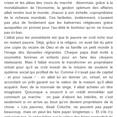
crises et les aléas des cours du marché : désormais, grâce à la
mondialisation de l’économie, la gestion optimum des affaires
allait rendre tout le monde, chacun à son échelle, copropriétaire
de la richesse mondiale. Ces fariboles, évidemment, n’avaient
pas plus de fondement que les balivernes religieuses grâce
auxquelles on promet pour l’au-delà le bonheur qu’on ne trouve
pas ici-bas.
L’idéal pour les possédants est que le pauvre se croit riche tout
en restant pauvre. Déjà, grâce à la religion, on avait fait du père
une copie du vicaire de Dieu et de sa famille un petit monde à
l’image des dynasties régnantes. Chaque papa était invité à
soumettre femmes et enfants pour en faire des citoyens
obéissants. Mais il fallait encore le transformer en propriétaire
virtuel pour qu’il se croit investi de la mission de soutenir le
système social qui profitait de lui. Comme il n’avait pas de capital
- et pour cause ! - on allait lui en donner un, virtuel, en lui
accordant un prêt garanti sur la valeur de la maison qu’il allait
acquérir. Avec de la monnaie de singe, il allait acheter un titre
imaginaire. Quiconque a souscrit à un crédit immobilier sait
comment ça marche : on paie d’abord les intérêts, et c’est
seulement si on arrive au bout qu’on devient propriétaire de la
chose. « Les pauvres, disait Coluche, ne peuvent pas payer
beaucoup, mais on peut les faire payer longtemps ». Et s’ils n’y
arrivaient pas, la spéculation sur la valeur des biens permettait de