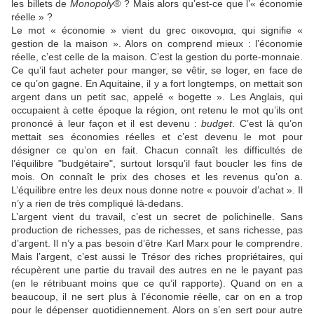
les billets de
Monopoly
® ? Mais alors qu’est-ce que l’« économie
réelle » ?
Le mot « économie » vient du grec οικονομια, qui signifie «
gestion de la maison ». Alors on comprend mieux : l’économie
réelle, c’est celle de la maison. C’est la gestion du porte-monnaie.
Ce qu’il faut acheter pour manger, se vêtir, se loger, en face de
ce qu’on gagne. En Aquitaine, il y a fort longtemps, on mettait son
argent dans un petit sac, appelé « bogette ». Les Anglais, qui
occupaient à cette époque la région, ont retenu le mot qu’ils ont
prononcé à leur façon et il est devenu :
budget
. C’est là qu’on
mettait ses économies réelles et c’est devenu le mot pour
désigner ce qu’on en fait. Chacun connaît les difficultés de
l’équilibre "budgétaire", surtout lorsqu’il faut boucler les fins de
mois. On connaît le prix des choses et les revenus qu’on a.
L’équilibre entre les deux nous donne notre « pouvoir d’achat ». Il
n’y a rien de très compliqué là-dedans.
L’argent vient du travail, c’est un secret de polichinelle. Sans
production de richesses, pas de richesses, et sans richesse, pas
d’argent. Il n’y a pas besoin d’être Karl Marx pour le comprendre.
Mais l’argent, c’est aussi le Trésor des riches propriétaires, qui
récupèrent une partie du travail des autres en ne le payant pas
(en le rétribuant moins que ce qu’il rapporte). Quand on en a
beaucoup, il ne sert plus à l’économie réelle, car on en a trop
pour le dépenser quotidiennement. Alors on s’en sert pour autre