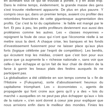
en achetant tout ce qui se trouvait à portée, il y en avait trop.
Dans le même temps, évidemment, la grande masse des gens
s’est trouvée réellement appauvrie. De plus en plus pauvre. Y
compris ceux qui, dans un premier temps, avaient cru profiter des
retombées financières de cette gigantesque augmentation des
profits. Car c’est la loi du capitalisme : le faible est mangé par le
fort. Et peu à peu, les petits profiteurs deviennent eux aussi des
prolétaires comme les autres. Les « classes moyennes »
rejoignent la foule de ceux qui n’ont que l’économie réelle à se
mettre sous la dent. A chaque crise, les banques et les fonds
d’investissement fusionnent pour ne laisser place qu’aux plus
forts (logique célébrée par l’esprit de compétition). Les benêts,
qui écoutent trop les médias, croient que c’est bon pour eux
parce que ça augmente la « richesse nationale », sans voir que
celle-ci leur échappe et qu’on fait de leur chair de dindon de la
farce à garnir les beaux plats des festins auxquels ils ne
participent pas.
La globalisation a été célébrée en son temps comme la « fin de
l’Histoire » (Fukuyama), sorte d’aboutissement heureux du
capitalisme triomphant. Les « économistes », agents de
propagande qui font croire aux gens qu’il y a des « lois du
marché » auxquelles on ne peut pas plus échapper qu’aux « lois
de la nature », s’en sont donné à coeur joie pour expliquer que
nous arrivions enfin dans le meilleur des mondes. Finies les