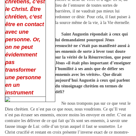
chrétiens, c’est
lieu de l’entourer de toutes sortes de
le Christ. Être
barrières, il ne vaudrait pas mieux lui
chrétien, c’est
redonner ce désir. Pour cela, il faut puiser à
la source même de la vie, à la Vie éternelle.
être en contact
avec une
Saint Augustin répondait à ceux qui
personne. Or,
lui demandaient pourquoi Jésus
ressuscité ne s’était pas manifesté aussi à
on ne peut
ses ennemis de sorte à lever tout doute
évidemment
sur la vérité de la Résurrection, que pour
pas
Jésus «il était plus important d’enseigner
l’humilité à ses amis que de défier ses
transformer
ennemis avec les vérités». Que dirait
une personne
aujourd’hui Augustin à ceux qui parlent
en un
du témoignage chrétien en termes de
instrument
défi?
Ne nous trompons pas sur ce que veut le
Dieu chrétien. Ce n’est pas ce que
nous
, nous voudrions. Ce qu’Il veut
n’est pas écraser ses ennemis, encore moins les envoyer en enfer. C’est au
contraire les délivrer de ce qui fait qu’ils sont ses ennemis, à savoir une
fausse image de Lui: celle d’un tyran auquel il faut se soumettre. Le
Christ crucifié et restant en croix présente l’inverse exact de ce monstre-