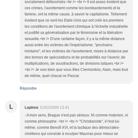
socialement défavorisés.<br /> <br /> Il est assez évident que
ces crimes, l'avortement comme les bombardements et la
famine, ont la même cause, à savoir le capitalisme. Tellement
évident que ce sont les Etats-Unis qui ont créé les premiers
les conditions de l'avortement chimique à l'échelle industrielle
et justifié sa généralisation par le féminisme et la libération
sexuelle.<br /> D'une certaine façon, il y a la même distance
aussi entre les victimes de l'impérialisme, "prochains
lointains", et les victimes de l'avortement, mises à distance par
des tonnes de spéculations et de probabilités sur l'avenir, de
multiplications, de soustractions, de divisions laïques.<br />
<br /> Je vois bien que vous êtes Clermontois, Alain, mais tout
de même, quel chacal ce Pascal.
Répondre
L
Lapinos
21/02/2009 13:41
- A mon sens, Brague n'est pas sérieux. Ni comme historien, ni
comme philosophe :<br /> <br /> "Christianiste", il l'est lui-
même, comme Benoît XVI, et la tactique des démocrates-
chrétiens qui consiste à inculper Maurras pour mieux se