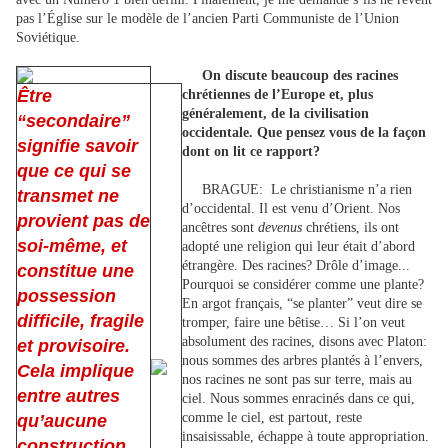
pas l’Église sur le modèle de l’ancien Parti Communiste de l’Union
Soviétique.
On discute beaucoup des racines
Être
chrétiennes de l’Europe et, plus
généralement, de la civilisation
“secondaire”
occidentale. Que pensez vous de la façon
signifie savoir
dont on lit ce rapport?
que ce qui se
BRAGUE:
Le christianisme n’a rien
transmet ne
d’occidental. Il est venu d’Orient. Nos
provient pas de
ancêtres sont
devenus
chrétiens, ils ont
soi-même, et
adopté une religion qui leur était d’abord
étrangère. Des racines? Drôle d’image...
constitue une
Pourquoi se considérer comme une plante?
possession
En argot français, “se planter” veut dire se
difficile, fragile
tromper, faire une bêtise… Si l’on veut
absolument des racines, disons avec Platon:
et provisoire.
nous sommes des arbres plantés à l’envers,
Cela implique
nos racines ne sont pas sur terre, mais au
entre autres
ciel. Nous sommes enracinés dans ce qui,
comme le ciel, est partout, reste
qu’aucune
insaisissable, échappe à toute appropriation.
construction