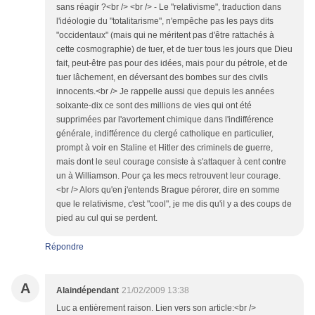
sans réagir ?<br /> <br /> - Le "relativisme", traduction dans
l'idéologie du "totalitarisme", n'empêche pas les pays dits
"occidentaux" (mais qui ne méritent pas d'être rattachés à
cette cosmographie) de tuer, et de tuer tous les jours que Dieu
fait, peut-être pas pour des idées, mais pour du pétrole, et de
tuer lâchement, en déversant des bombes sur des civils
innocents.<br /> Je rappelle aussi que depuis les années
soixante-dix ce sont des millions de vies qui ont été
supprimées par l'avortement chimique dans l'indifférence
générale, indifférence du clergé catholique en particulier,
prompt à voir en Staline et Hitler des criminels de guerre,
mais dont le seul courage consiste à s'attaquer à cent contre
un à Williamson. Pour ça les mecs retrouvent leur courage.
<br /> Alors qu'en j'entends Brague pérorer, dire en somme
que le relativisme, c'est "cool", je me dis qu'il y a des coups de
pied au cul qui se perdent.
Répondre
A
Alaindépendant
21/02/2009 13:38
Luc a entièrement raison. Lien vers son article:<br />