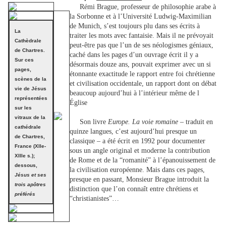
Rémi Brague, professeur de philosophie arabe à
la Sorbonne et à l’Université Ludwig-Maximilian
de Munich, s’est toujours plu dans ses écrits à
La
traiter les mots avec fantaisie. Mais il ne prévoyait
Cathèdrale
peut-être pas que l’un de ses néologismes géniaux,
de Chartres.
caché dans les pages d’un ouvrage écrit il y a
Sur ces
désormais douze ans, pouvait exprimer avec un si
pages,
étonnante exactitude le rapport entre foi chrétienne
scènes de la
et civilisation occidentale, un rapport dont on débat
vie de Jésus
beaucoup aujourd’hui à l’intérieur même de l
représentées
Église
sur les
vitraux de la
Son livre
Europe. La voie romaine
– traduit en
cathédrale
quinze langues, c’est aujourd’hui presque un
de Chartres,
classique – a été écrit en 1992 pour documenter
France (XIIe-
sous un angle original et moderne la contribution
XIIIe s.);
de Rome et de la “romanité” à l’épanouissement de
dessous,
la civilisation européenne. Mais dans ces pages,
Jésus et ses
presque en passant, Monsieur Brague introduit la
trois apôtres
distinction que l’on connaît entre chrétiens et
préférés
“christianistes”…