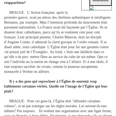
miraculeuse
réapparition?
BRAGUE:
L’Action française, après la
première guerre, avait pu attirer des chrétiens authentiques et intelligents.
Bernanos, par exemple. Mais l’intention profonde du mouvement était
purement nationaliste. La France avait été façonnée par l’Église. Ils se
disaient donc catholiques, parce qu’ils se voulaient cent pour cent
français. Leur principal penseur, Charles Maurras, était un disciple
d’Auguste Comte; il admirait la clarté grecque et l’ordre romain. Il se
disait athée, mais catholique. L’Église était pour lui une garantie contre
«le poison juif de l’Évangile». Au fond, c’était une idolâtrie dans ce
qu’elle a de pire: mettre Dieu au service du culte de soi-même. Que ce
soit l’individu ou la nation ne change rien à l’affaire. Et à une idole, il
faut toujours sacrifier du vivant, comme la jeunesse européenne,
massacrée à Verdun ou ailleurs.
Il y a des gens qui reprochent à l’Église de soutenir trop
faiblement certaines vérités. Quelle est l’image de l’Église qui leur
plaît?
BRAGUE:
Pour ces gens-là, l’Église doit “défendre certaines
valeurs”, et ne pas transiger sur les règles morales. Les suivent-ils eux-
mêmes? Pas toujours... Ils veulent une organisation avec une ligne ferme,
avec un Numéro 1 bien défini. Finalement, je me demande s’ils ne rêvent