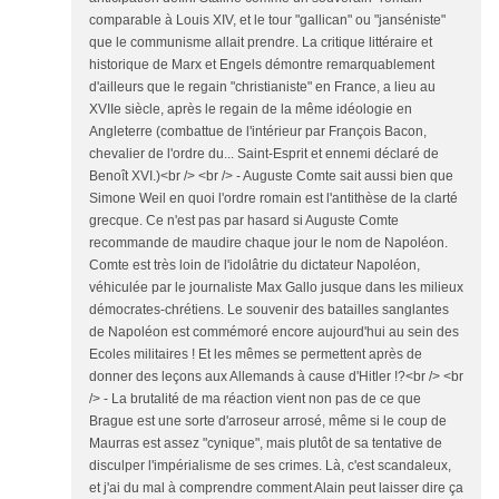
comparable à Louis XIV, et le tour "gallican" ou "janséniste"
que le communisme allait prendre. La critique littéraire et
historique de Marx et Engels démontre remarquablement
d'ailleurs que le regain "christianiste" en France, a lieu au
XVIIe siècle, après le regain de la même idéologie en
Angleterre (combattue de l'intérieur par François Bacon,
chevalier de l'ordre du... Saint-Esprit et ennemi déclaré de
Benoît XVI.)<br /> <br /> - Auguste Comte sait aussi bien que
Simone Weil en quoi l'ordre romain est l'antithèse de la clarté
grecque. Ce n'est pas par hasard si Auguste Comte
recommande de maudire chaque jour le nom de Napoléon.
Comte est très loin de l'idolâtrie du dictateur Napoléon,
véhiculée par le journaliste Max Gallo jusque dans les milieux
démocrates-chrétiens. Le souvenir des batailles sanglantes
de Napoléon est commémoré encore aujourd'hui au sein des
Ecoles militaires ! Et les mêmes se permettent après de
donner des leçons aux Allemands à cause d'Hitler !?<br /> <br
/> - La brutalité de ma réaction vient non pas de ce que
Brague est une sorte d'arroseur arrosé, même si le coup de
Maurras est assez "cynique", mais plutôt de sa tentative de
disculper l'impérialisme de ses crimes. Là, c'est scandaleux,
et j'ai du mal à comprendre comment Alain peut laisser dire ça