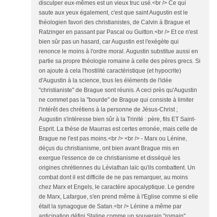
disculper eux-mêmes est un vieux truc usé.<br /> Ce qui
saute aux yeux également, c'est que saint Augustin est le
théologien favori des christianistes, de Calvin à Brague et
Ratzinger en passant par Pascal ou Guitton.<br /> Et ce n'est
bien sûr pas un hasard, car Augustin est l'exégète qui
renonce le moins à l'ordre moral. Augustin substitue aussi en
partie sa propre théologie romaine à celle des pères grecs. Si
on ajoute à cela l'hostilité caractéristique (et hypocrite)
d'Augustin à la science, tous les éléments de l'idée
"christianiste" de Brague sont réunis. A ceci près qu'Augustin
ne commet pas la "bourde" de Brague qui consiste à limiter
l'intérêt des chrétiens à la personne de Jésus-Christ ;
Augustin s'intéresse bien sûr à la Trinité : père, fils ET Saint-
Esprit. La thèse de Maurras est certes erronée, mais celle de
Brague ne l'est pas moins.<br /> <br /> - Marx ou Lénine,
déçus du christianisme, ont bien avant Brague mis en
exergue l'essence de ce christianisme et disséqué les
origines chrétiennes du Léviathan laïc qu'ils combattent. Un
combat dont il est difficile de ne pas remarquer, au moins
chez Marx et Engels, le caractère apocalyptique. Le gendre
de Marx, Lafargue, s'en prend même à l'Eglise comme si elle
était la synagogue de Satan.<br /> Lénine a même par
anticipation défini Staline comme un souverain "romain"