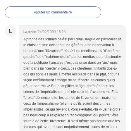
Ajouter un commentaire
L
Lapinos
24/02/2009 18:28
A propos des "crimes celés" par Rémi Brague en particulier et
le christianisme occidental en général, une observation à
propos d'une "bizarrerie" :<br /> Les chrétiens dits "d'extrême-
gauche" ou d'"extrême-droite" par les médias, pour dissimuler
que la politique française n'est pas prise dans un "arc" mais
bien dans un "cercle" vicieux, ces chrétiens militants dos-à-
dos qui sont les seuls à mettre les pieds dans le plat, ont une
façon extrêmement étrange de se répartir les crimes qu'ils
dénoncent.<br /> Pour simplifier, la "gauche" dénonce les
crimes de l'impérialisme mais nie ceux de l'avortement. Et la
"droite" dénonce, elle, les crimes de l'avortement, mais nie
ceux de l'impérialisme (elle nie qu'ils soient des crimes
impérialistes, ce qui revient à Ponce-Pilate).<br /> Je ne crois
pas beaucoup à l'explication "sociologique" qui pourrait être
fournie de cette "bizarrerie". Il n'est même pas certain que les
femmes qui avortent sont majoritairement issues de milieux