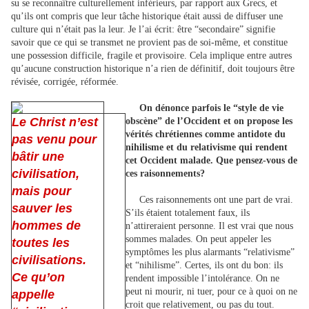
su se reconnaître culturellement inférieurs, par rapport aux Grecs, et
qu’ils ont compris que leur tâche historique était aussi de diffuser une
culture qui n’était pas la leur. Je l’ai écrit: être “secondaire” signifie
savoir que ce qui se transmet ne provient pas de soi-même, et constitue
une possession difficile, fragile et provisoire. Cela implique entre autres
qu’aucune construction historique n’a rien de définitif, doit toujours être
révisée, corrigée, réformée.
On dénonce parfois le “style de vie
Le Christ n’est
obscène” de l’Occident et on propose les
vérités chrétiennes comme antidote du
pas venu pour
nihilisme et du relativisme qui rendent
bâtir une
cet Occident malade. Que pensez-vous de
civilisation,
ces raisonnements?
mais pour
Ces raisonnements ont une part de vrai.
sauver les
S’ils étaient totalement faux, ils
hommes de
n’attireraient personne. Il est vrai que nous
sommes malades. On peut appeler les
toutes les
symptômes les plus alarmants “relativisme”
civilisations.
et “nihilisme”. Certes, ils ont du bon: ils
Ce qu’on
rendent impossible l’intolérance. On ne
peut ni mourir, ni tuer, pour ce à quoi on ne
appelle
croit que relativement, ou pas du tout.