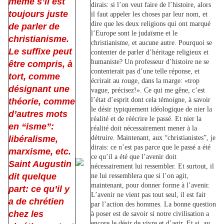
même s’il est
dirais: si l’on veut faire de l’histoire, alors
toujours juste
il faut appeler les choses par leur nom, et
dire que les deux religions qui ont marqué
de parler de
l’Europe sont le judaïsme et le
christianisme.
christianisme, et aucune autre. Pourquoi se
Le suffixe peut
contenter de parler d’héritage religieux et
humaniste? Un professeur d’histoire ne se
être compris, à
contenterait pas d’une telle réponse, et
tort, comme
écrirait au rouge, dans la marge: «trop
désignant une
vague, précisez!». Ce qui me gêne, c’est
l’état d’esprit dont cela témoigne, à savoir
théorie, comme
le désir typiquement idéologique de nier la
d’autres mots
réalité et de réécrire le passé. Et nier la
en “isme”:
réalité doit nécessairement mener à la
libéralisme,
détruire. Maintenant, aux “christianistes”, je
dirais: ce n’est pas parce que le passé a été
marxisme, etc.
ce qu’il a été que l’avenir doit
Saint Augustin
nécessairement lui ressembler. Et surtout, il
dit quelque
ne lui ressemblera que si l’on agit,
maintenant, pour donner forme à l’avenir.
part: ce qu’il y
L’avenir ne vient pas tout seul, il est fait
a de chrétien
par l’action des hommes. La bonne question
chez les
à poser est de savoir si notre civilisation a
encore le désir de vivre et d’agir. Et si, au