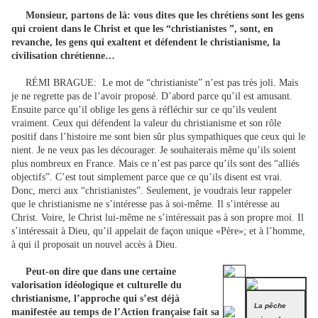
Monsieur, partons de là: vous dites que les chrétiens sont les gens
qui croient dans le Christ et que les “christianistes ”, sont, en
revanche, les gens qui exaltent et défendent le christianisme, la
civilisation chrétienne…
RÉMI BRAGUE:
Le mot de “christianiste” n’est pas très joli. Mais
je ne regrette pas de l’avoir proposé. D’abord parce qu’il est amusant.
Ensuite parce qu’il oblige les gens à réfléchir sur ce qu’ils veulent
vraiment. Ceux qui défendent la valeur du christianisme et son rôle
positif dans l’histoire me sont bien sûr plus sympathiques que ceux qui le
nient. Je ne veux pas les décourager. Je souhaiterais même qu’ils soient
plus nombreux en France. Mais ce n’est pas parce qu’ils sont des “alliés
objectifs”. C’est tout simplement parce que ce qu’ils disent est vrai.
Donc, merci aux “christianistes”. Seulement, je voudrais leur rappeler
que le christianisme ne s’intéresse pas à soi-même. Il s’intéresse au
Christ. Voire, le Christ lui-même ne s’intéressait pas à son propre moi. Il
s’intéressait à Dieu, qu’il appelait de façon unique «Père»; et à l’homme,
à qui il proposait un nouvel accès à Dieu.
Peut-on dire que dans une certaine
valorisation idéologique et culturelle du
christianisme, l’approche qui s’est déjà
La pêche
manifestée au temps de l’Action française fait sa