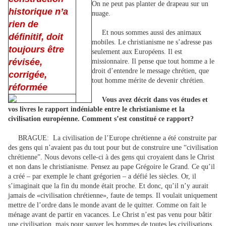
On ne peut pas planter de drapeau sur un
historique n’a
nuage.
rien de
Et nous sommes aussi des animaux
définitif, doit
mobiles. Le christianisme ne s’adresse pas
toujours être
seulement aux Européens. Il est
révisée,
missionnaire. Il pense que tout homme a le
droit d’entendre le message chrétien, que
corrigée,
tout homme mérite de devenir chrétien.
réformée
Vous avez décrit dans vos études et
vos livres le rapport indéniable entre le christianisme et la
civilisation européenne. Comment s’est constitué ce rapport?
BRAGUE:
La civilisation de l’Europe chrétienne a été construite par
des gens qui n’avaient pas du tout pour but de construire une “civilisation
chrétienne”. Nous devons celle-ci à des gens qui croyaient dans le Christ
et non dans le christianisme. Pensez au pape Grégoire le Grand. Ce qu’il
a créé – par exemple le chant grégorien – a défié les siècles. Or, il
s’imaginait que la fin du monde était proche. Et donc, qu’il n’y aurait
jamais de «civilisation chrétienne», faute de temps. Il voulait uniquement
mettre de l’ordre dans le monde avant de le quitter. Comme on fait le
ménage avant de partir en vacances. Le Christ n’est pas venu pour bâtir
une civilisation, mais pour sauver les hommes de toutes les civilisations.