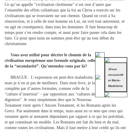
Ce qu’on appelle “civilisation chrétienne” n’est rien d’autre que
l’ensemble des effets collatéraux que la foi au Christ a exercés sur les
civilisations qui se trouvaient sur son chemin. Quand on croit à Sa
résurrection, et à celle de tout homme en Lui, on voit tout autrement, et
on agit en conséquence, dans tous les domaines. Il faut beaucoup de
temps pour s’en rendre compte, et aussi pour faire passer cela dans les
faits. Ce pour quoi nous ne sommes peut-être qu’au tout début du
christianisme.
Vous avez utilisé pour décrire le chemin de la
civilisation européenne une formule originale, celle
de la “secondarité”. Qu’entendez-vous par là?
Jésus
ressuscité
BRAGUE:
L’expression est peut-être maladroite,
et Marie-
mais je n’en ai pas de meilleure. Dans mon livre, je la
Madeleine
complète par d’autres formules, comme celle de la
“culture d’insertion” – par opposition aux “cultures de
digestion”. Je veux simplement dire que le Nouveau
Testament vient après l’Ancien Testament, et les Romains après les
Grecs. Pas seulement dans le temps, mais aussi en ce sens que ceux qui
venaient après se sentaient dépendants par rapport à ce qui les précédait,
et qui constituait un modèle. Les Romains ont fait du bien et du mal,
comme toutes les civilisations. Mais il faut mettre à leur crédit qu’ils ont