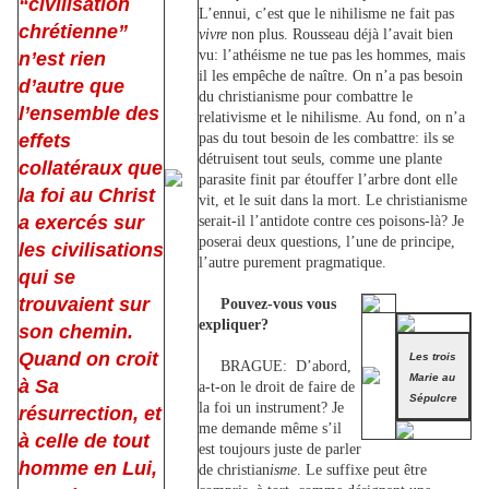
“civilisation
L’ennui, c’est que le nihilisme ne fait pas
chrétienne”
vivre
non plus. Rousseau déjà l’avait bien
vu: l’athéisme ne tue pas les hommes, mais
n’est rien
il les empêche de naître. On n’a pas besoin
d’autre que
du christianisme pour combattre le
l’ensemble des
relativisme et le nihilisme. Au fond, on n’a
effets
pas du tout besoin de les combattre: ils se
détruisent tout seuls, comme une plante
collatéraux que
parasite finit par étouffer l’arbre dont elle
la foi au Christ
vit, et le suit dans la mort. Le christianisme
a exercés sur
serait-il l’antidote contre ces poisons-là? Je
poserai deux questions, l’une de principe,
les civilisations
l’autre purement pragmatique.
qui se
trouvaient sur
Pouvez-vous vous
expliquer?
son chemin.
Quand on croit
Les trois
BRAGUE:
D’abord,
Marie au
à Sa
a-t-on le droit de faire de
Sépulcre
la foi un instrument? Je
résurrection, et
me demande même s’il
à celle de tout
est toujours juste de parler
homme en Lui,
de christian
isme
. Le suffixe peut être