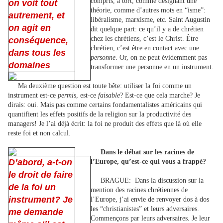
compris, à tort, comme désignant une
on voit tout
théorie, comme d’autres mots en “isme”:
autrement, et
libéralisme, marxisme, etc. Saint Augustin
on agit en
dit quelque part: ce qu’il y a de chrétien
chez les chrétiens, c’est le Christ. Être
conséquence,
chrétien, c’est être en contact avec une
dans tous les
personne
. Or, on ne peut évidemment pas
domaines
transformer une personne en un instrument.
Ma deuxième question est toute bête: utiliser la foi comme un
instrument est-ce
permis
, est-ce
faisable
? Est-ce que cela marche? Je
dirais: oui. Mais pas comme certains fondamentalistes américains qui
quantifient les effets positifs de la religion sur la productivité des
managers! Je l’ai déjà écrit: la foi ne produit des effets que là où elle
reste foi et non calcul.
Dans le débat sur les racines de
D’abord, a-t-on
l’Europe, qu’est-ce qui vous a frappé?
le droit de faire
BRAGUE:
Dans la discussion sur la
de la foi un
mention des racines chrétiennes de
instrument? Je
l’Europe, j’ai envie de renvoyer dos à dos
les “christianistes” et leurs adversaires.
me demande
Commençons par leurs adversaires. Je leur