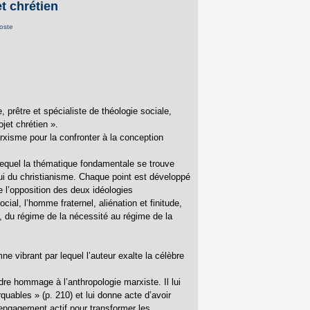
t chrétien
oste
 prêtre et spécialiste de théologie sociale,
ojet chrétien ».
arxisme pour la confronter à la conception
 lequel la thématique fondamentale se trouve
i du christianisme. Chaque point est développé
 l’opposition des deux idéologies
ial, l’homme fraternel, aliénation et finitude,
ut, du régime de la nécessité au régime de la
 vibrant par lequel l’auteur exalte la célèbre
re hommage à l’anthropologie marxiste. Il lui
quables » (p. 210) et lui donne acte d’avoir
 engagement actif pour transformer les