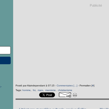
Publicité
Posté par Alaindependant à 07:15 -
Commentaires [
…
]
- Permalien [
#
]
-
Tags:
homme
,
foi
,
marx
,
marxisme
,
christianisme