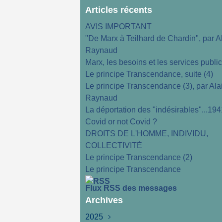
Articles récents
AVIS IMPORTANT
"De Marx à Teilhard de Chardin", par A
Raynaud
Marx, les besoins et les services publi
Le principe Transcendance, suite (4)
Le principe Transcendance (3), par Ala
Raynaud
La déportation des "indésirables"...194
Covid or not Covid ?
DROITS DE L'HOMME, INDIVIDU,
COLLECTIVITÉ
Le principe Transcendance (2)
Le principe Transcendance
Flux RSS des messages
Archives
2025