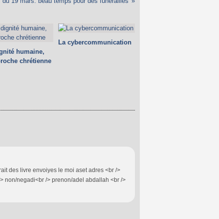
 du 19 mars: beau temps pour des funérailles
La cybercommunication
ignité humaine,
roche chrétienne
ait des livre envoiyes le moi aset adres <br />
/> non/negadi<br /> prenon/adel abdallah <br />