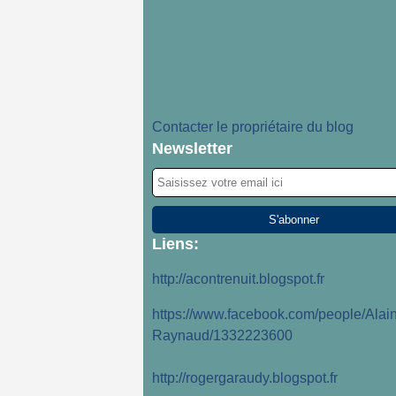
Contacter le propriétaire du blog
Newsletter
Liens:
http://acontrenuit.blogspot.fr
https://www.facebook.com/people/Alain
Raynaud/1332223600
http://rogergaraudy.blogspot.fr