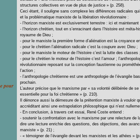
structures collectives en vue de plus de justice » (p. 258).
Ceci étant, il souligne sans complexe les différences radicales qu
et la problématique marxiste de la libération révolutionnaire :
- l’horizon marxiste est exclusivement terrestre : ici et maintenant
- l’horizon chrétien, tout en s’enracinant dans l’histoire est méta-his
royaume de Dieu ;
- pour le marxiste la première forme d’aliénation est la croyance e
- pour le chrétien l’aliénation radicale c’est la coupure avec Dieu ;
- pour le marxiste le moteur de l’histoire c’est la lutte des classes 
- pour le chrétien le moteur de l’histoire c’est l’amour ; l’anthropo
révolutionnaire reposant sur la conception faustienne ou promét
l’action ;
- l’anthropologie chrétienne est une anthropologie de l’évangile bas
prochain.
ce pour
L’auteur précise que le marxisme par « sa volonté délibérée de se
essentielle pour la foi chrétienne » (p. 210).
Il dénonce aussi la démesure de la prétention marxiste à vouloir que
accréditant ainsi une extrapolation philosophique qui n’est nullemen
- En conclusion, à travers cet essai, René Coste entend :
- soutenir la confrontation avec le marxisme par une relecture de 
dire une lecture enrichie des questions, des objections, des avanc
marxiste » (p. 21) ;
- « témoigner de l’évangile devant les marxistes et les athées » (p.