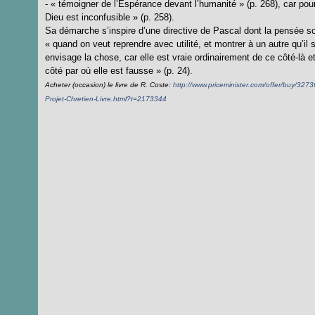
- « témoigner de l’Espérance devant l’humanité » (p. 268), car pour
Dieu est inconfusible » (p. 258).
Sa démarche s’inspire d’une directive de Pascal dont la pensée sout
« quand on veut reprendre avec utilité, et montrer à un autre qu’il s
envisage la chose, car elle est vraie ordinairement de ce côté-là et 
côté par où elle est fausse » (p. 24).
Acheter (occasion) le livre de R. Coste:
http://www.priceminister.com/offer/buy/32
Projet-Chretien-Livre.html?t=2173344