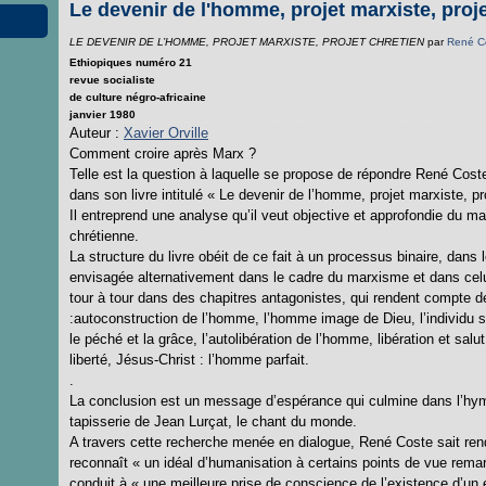
Le devenir de l'homme, projet marxiste, proje
LE DEVENIR DE L’HOMME, PROJET MARXISTE, PROJET CHRETIEN
par
René C
Ethiopiques numéro 21
revue socialiste
de culture négro-africaine
janvier 1980
Auteur :
Xavier Orville
Comment croire après Marx ?
Telle est la question à laquelle se propose de répondre René Coste,
dans son livre intitulé « Le devenir de l’homme, projet marxiste, pr
Il entreprend une analyse qu’il veut objective et approfondie du m
chrétienne.
La structure du livre obéit de ce fait à un processus binaire, dans
envisagée alternativement dans le cadre du marxisme et dans celu
tour à tour dans des chapitres antagonistes, qui rendent compte de
:autoconstruction de l’homme, l’homme image de Dieu, l’individu soc
le péché et la grâce, l’autolibération de l’homme, libération et sal
liberté, Jésus-Christ : l’homme parfait.
.
La conclusion est un message d’espérance qui culmine dans l’hymne
tapisserie de Jean Lurçat, le chant du monde.
A travers cette recherche menée en dialogue, René Coste sait rend
reconnaît « un idéal d’humanisation à certains points de vue remar
conduit à « une meilleure prise de conscience de l’existence d’un