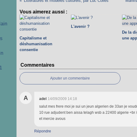
Littératures et modèles culturels, par Luc Collès
Manifs
Vous aimerez aussi :
lain
L'avenir ?
De la d
cs
Capitalisme et
une app
déshumanisation
consentie
in
Commentaires
1
Ajouter un commentaire
A
adel
14/09/2009 14:18
salut mes frere moi je sui un jeun algerien de 33an je voudr
10 rue adjudent ben aissa telagh wsb a 22400 algerie <br 
et mercie avous
Répondre