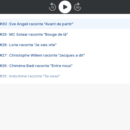
#30 : Eve Angeli raconte "Avant de partir"
#29 : MC Solaar raconte "Bouge de là"
28 : Lorie raconte "Je vais vite"
#27 : Christophe Willem raconte "Jacques a dit"
#26 : Chimène Badi raconte "Entre nous"
#25 : Indochine raconte "3e sexe"
#24 : Zaho raconte "C'est chelou"
#23 : Patrick Bruel raconte "Au café des délices"
#22 : Kyo raconte "Le chemin"
#21 : Nolwenn Leroy raconte "Cassé"
#20 : Patrick Hernandez raconte "Born to be alive"