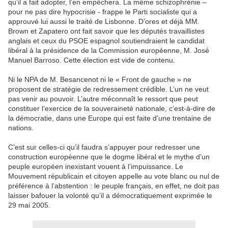
qu’il a fait adopter, l’en empêchera. La même schizophrénie –
pour ne pas dire hypocrisie - frappe le Parti socialiste qui a
approuvé lui aussi le traité de Lisbonne. D’ores et déjà MM.
Brown et Zapatero ont fait savoir que les députés travaillistes
anglais et ceux du PSOE espagnol soutiendraient le candidat
libéral à la présidence de la Commission européenne, M. José
Manuel Barroso. Cette élection est vide de contenu.
Ni le NPA de M. Besancenot ni le « Front de gauche » ne
proposent de stratégie de redressement crédible. L’un ne veut
pas venir au pouvoir. L’autre méconnaît le ressort que peut
constituer l’exercice de la souveraineté nationale, c’est-à-dire de
la démocratie, dans une Europe qui est faite d’une trentaine de
nations.
C’est sur celles-ci qu’il faudra s’appuyer pour redresser une
construction européenne que le dogme libéral et le mythe d’un
peuple européen inexistant vouent à l’impuissance. Le
Mouvement républicain et citoyen appelle au vote blanc ou nul de
préférence à l’abstention : le peuple français, en effet, ne doit pas
laisser bafouer la volonté qu’il a démocratiquement exprimée le
29 mai 2005.