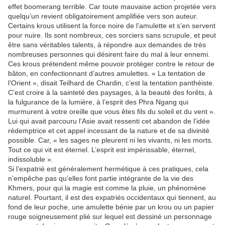
effet boomerang terrible. Car toute mauvaise action projetée vers
quelqu’un revient obligatoirement amplifiée vers son auteur.
Certains krous utilisent la force noire de l’amulette et s’en servent
pour nuire. Ils sont nombreux, ces sorciers sans scrupule, et peut
être sans véritables talents, à répondre aux demandes de très
nombreuses personnes qui désirent faire du mal à leur ennemi.
Ces krous prétendent même pouvoir protéger contre le retour de
bâton, en confectionnant d’autres amulettes. « La tentation de
l’Orient », disait Teilhard de Chardin, c’est la tentation panthéiste.
C’est croire à la sainteté des paysages, à la beauté des forêts, à
la fulgurance de la lumière, à l’esprit des Phra Ngang qui
murmurent à votre oreille que vous êtes fils du soleil et du vent ».
Lui qui avait parcouru l’Asie avait ressenti cet abandon de l’idée
rédemptrice et cet appel incessant de la nature et de sa divinité
possible. Car, « les sages ne pleurent ni les vivants, ni les morts.
Tout ce qui vit est éternel. L’esprit est impérissable, éternel,
indissoluble ».
Si l’expatrié est généralement hermétique à ces pratiques, cela
n’empêche pas qu’elles font partie intégrante de la vie des
Khmers, pour qui la magie est comme la pluie, un phénomène
naturel. Pourtant, il est des expatriés occidentaux qui tiennent, au
fond de leur poche, une amulette bénie par un krou ou un papier
rouge soigneusement plié sur lequel est dessiné un personnage