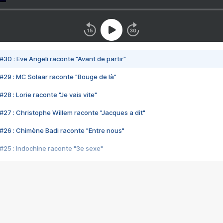
#30 : Eve Angeli raconte "Avant de partir"
#29 : MC Solaar raconte "Bouge de là"
28 : Lorie raconte "Je vais vite"
#27 : Christophe Willem raconte "Jacques a dit"
#26 : Chimène Badi raconte "Entre nous"
#25 : Indochine raconte "3e sexe"
#24 : Zaho raconte "C'est chelou"
#23 : Patrick Bruel raconte "Au café des délices"
#22 : Kyo raconte "Le chemin"
#21 : Nolwenn Leroy raconte "Cassé"