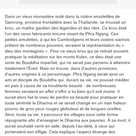
Dans un vieux monastère isolé dans la rizière ensoleillée de
Samrong, province frontalière avec la Thaïlande, se trouvait un
krou, un maître gardien des légendes et des rites. Ce krou était
l’un des rares fabricants encore vivant de Phra Ngang. Ces
petites amulettes, à qui les Cambodgiens et leurs voisins siamois
prêtent de nombreux pouvoirs, seraient la représentation du «
dieu des montagnes ». Pour ce vieux krou qui se retirait souvent
pratiquer la méditation sur les monts Kulen, ce dieu était une
sorte de Bouddha imparfait, qui ne serait pas parvenu à atteindre
totalement l’Éveil. Mais on trouve, dans d’autres provinces,
d’autres origines à ce personnage. Phra Ngang serait ainsi un
ami et disciple du Bouddha qui, durant sa vie, ne pouvait méditer
en paix à cause de sa troublante beauté : de nombreuses
femmes venaient en effet s’offrir à lui bien qu’il soit moine. Il
aurait alors fait le voeu de perdre sa beauté pour pratiquer en
toute sérénité le Dharma et se serait changé en un nain hideux
pourvu de gros yeux rouges globuleux et de longues oreilles.
Ainsi, toute sa vie, il parcourut les villages sous cette forme
répugnante afin d’enseigner le Dharma aux pauvres. À sa mort, il
aurait souhaité venir en aide, depuis l’au-delà, à ceux qui
porteraient son effigie. Cela explique l’aspect étrange des