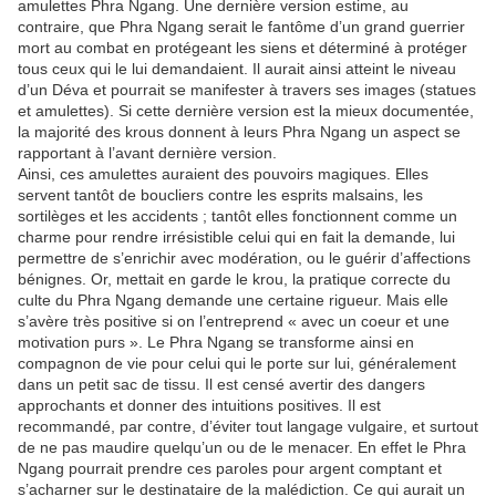
amulettes Phra Ngang. Une dernière version estime, au
contraire, que Phra Ngang serait le fantôme d’un grand guerrier
mort au combat en protégeant les siens et déterminé à protéger
tous ceux qui le lui demandaient. Il aurait ainsi atteint le niveau
d’un Déva et pourrait se manifester à travers ses images (statues
et amulettes). Si cette dernière version est la mieux documentée,
la majorité des krous donnent à leurs Phra Ngang un aspect se
rapportant à l’avant dernière version.
Ainsi, ces amulettes auraient des pouvoirs magiques. Elles
servent tantôt de boucliers contre les esprits malsains, les
sortilèges et les accidents ; tantôt elles fonctionnent comme un
charme pour rendre irrésistible celui qui en fait la demande, lui
permettre de s’enrichir avec modération, ou le guérir d’affections
bénignes. Or, mettait en garde le krou, la pratique correcte du
culte du Phra Ngang demande une certaine rigueur. Mais elle
s’avère très positive si on l’entreprend « avec un coeur et une
motivation purs ». Le Phra Ngang se transforme ainsi en
compagnon de vie pour celui qui le porte sur lui, généralement
dans un petit sac de tissu. Il est censé avertir des dangers
approchants et donner des intuitions positives. Il est
recommandé, par contre, d’éviter tout langage vulgaire, et surtout
de ne pas maudire quelqu’un ou de le menacer. En effet le Phra
Ngang pourrait prendre ces paroles pour argent comptant et
s’acharner sur le destinataire de la malédiction. Ce qui aurait un