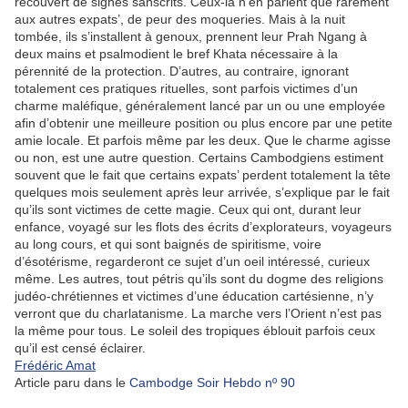
recouvert de signes sanscrits. Ceux-là n’en parlent que rarement
aux autres expats’, de peur des moqueries. Mais à la nuit
tombée, ils s’installent à genoux, prennent leur Prah Ngang à
deux mains et psalmodient le bref Khata nécessaire à la
pérennité de la protection. D’autres, au contraire, ignorant
totalement ces pratiques rituelles, sont parfois victimes d’un
charme maléfique, généralement lancé par un ou une employée
afin d’obtenir une meilleure position ou plus encore par une petite
amie locale. Et parfois même par les deux. Que le charme agisse
ou non, est une autre question. Certains Cambodgiens estiment
souvent que le fait que certains expats’ perdent totalement la tête
quelques mois seulement après leur arrivée, s’explique par le fait
qu’ils sont victimes de cette magie. Ceux qui ont, durant leur
enfance, voyagé sur les flots des écrits d’explorateurs, voyageurs
au long cours, et qui sont baignés de spiritisme, voire
d’ésotérisme, regarderont ce sujet d’un oeil intéressé, curieux
même. Les autres, tout pétris qu’ils sont du dogme des religions
judéo-chrétiennes et victimes d’une éducation cartésienne, n’y
verront que du charlatanisme. La marche vers l’Orient n’est pas
la même pour tous. Le soleil des tropiques éblouit parfois ceux
qu’il est censé éclairer.
Frédéric Amat
Article paru dans le
Cambodge Soir Hebdo nº 90