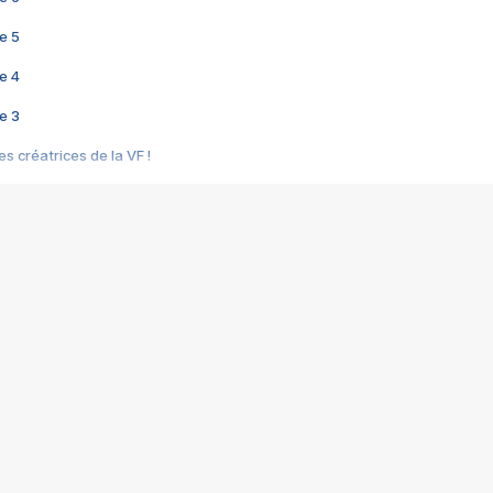
e 5
e 4
e 3
s créatrices de la VF !
e 2
e 1
e Mektoub My Love arrive enfin ! Rencontre avec Shaïn Boumedine et Sal
i : après Toni en famille
elle réalise le bouleversant Dites lui que je l'aime
ais ! Rencontre autour de Vie privée de Rebecca Zlotowski
 de Marguerite, Grave... Rencontre avec Ella Rumpf
 Les Rêveurs, un film intime sur la santé mentale