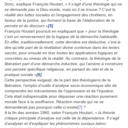
Donc, explique François Houtart,
« il s’agit d’une théologie qui ne
se demande pas si Dieu existe, mais où il se trouve ? C’est la
réalité des luttes sociales et l’engagement des chrétiens, en
faveur de la justice, qui forment la base de l’élaboration de la
pensée et du discours »
[5]
.
François Houtart poursuit en expliquant que
« pour la théologie
c’est un renversement de la logique de la démarche habituelle.
En effet, traditionnellement, cette dernière est déductive, c’est-à-
dire qu’elle part de la révélation divine contenue dans les textes
sacrés, pour ensuite en tirer toutes les applications logiques et
concrètes au niveau de la réalité. Au contraire, la théologie de la
libération part d’une démarche inductive, qui l’amène à construire
une pensée spécifique religieuse, en partant du réel et de la
pratique sociale »
[6]
.
Cette perspective exigeait, de la part des théologiens de la
libération, l’emploi d’outils d’analyse socio-économique afin de
comprendre les mécanismes de l’oppression et de l’injustice.
Cela était indispensable pour dépasser une réaction purement
morale face à la souffrance. Réaction morale qui ne se
demanderait pas pourquoi celle-ci existe
[7]
?
A la fin des années 1960, selon François Houtart,
« la théorie
critique principale d’analyse est celle de la dépendance. Il s’agit
d’analyser et d’expliquer les phénomènes sociaux latino-