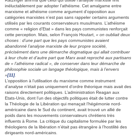
inéluctablement par adopter l’athéisme. Cet amalgame entre
marxisme et athéisme comme argument d’opposition aux
catégories marxistes n’est pas sans rappeler certains arguments
utilisés par les courants conservateurs musulmans. L’athéisme
comme « religion d’Etat » dans les pays communistes renforçait
cette perception. Mais, selon François Houtart,
« on oubliait deux
choses : d’une part que les pays communistes avaient
abandonné l’analyse marxiste de leur propre société,
précisément dans une démarche dogmatique qui allait contribuer
à leur chute et d’autre part que Marx avait reproché aux partisans
de « l’athéisme radical », de conserver dans leur démarche de
philosophie sociale un langage théologique, mais à l’envers
»
[11]
.
L’opposition à l’utilisation du marxisme comme instrument
d’analyse n’était pas uniquement d’ordre théorique mais avait des
raisons directement politiques. L’administration Reagan aux
Etats-Unis, dont l’un des objectifs politiques était de lutter contre
la Théologie de la Libération qui menaçait l’hégémonie nord-
américaine dans le Sud du continent, avait trouvé un allié de
poids dans les mouvements conservateurs chrétiens très
influents à Rome. La critique du capitalisme formulée par les
théologiens de la libération n’était pas étrangère à l’hostilité des
dirigeants nord-américains.