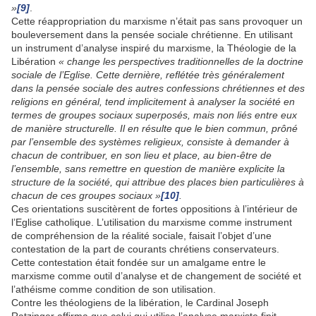
»
[9]
.
Cette réappropriation du marxisme n’était pas sans provoquer un
bouleversement dans la pensée sociale chrétienne. En utilisant
un instrument d’analyse inspiré du marxisme, la Théologie de la
Libération
« change les perspectives traditionnelles de la doctrine
sociale de l’Eglise. Cette dernière, reflétée très généralement
dans la pensée sociale des autres confessions chrétiennes et des
religions en général, tend implicitement à analyser la société en
termes de groupes sociaux superposés, mais non liés entre eux
de manière structurelle. Il en résulte que le bien commun, prôné
par l’ensemble des systèmes religieux, consiste à demander à
chacun de contribuer, en son lieu et place, au bien-être de
l’ensemble, sans remettre en question de manière explicite la
structure de la société, qui attribue des places bien particulières à
chacun de ces groupes sociaux »
[10]
.
Ces orientations suscitèrent de fortes oppositions à l’intérieur de
l’Eglise catholique. L’utilisation du marxisme comme instrument
de compréhension de la réalité sociale, faisait l’objet d’une
contestation de la part de courants chrétiens conservateurs.
Cette contestation était fondée sur un amalgame entre le
marxisme comme outil d’analyse et de changement de société et
l’athéisme comme condition de son utilisation.
Contre les théologiens de la libération, le Cardinal Joseph
Ratzinger affirma que celui qui utilise l’analyse marxiste finit