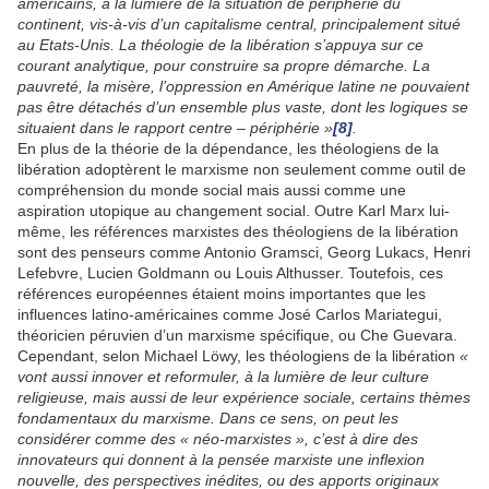
américains, à la lumière de la situation de périphérie du
continent, vis-à-vis d’un capitalisme central, principalement situé
au Etats-Unis. La théologie de la libération s’appuya sur ce
courant analytique, pour construire sa propre démarche. La
pauvreté, la misère, l’oppression en Amérique latine ne pouvaient
pas être détachés d’un ensemble plus vaste, dont les logiques se
situaient dans le rapport centre – périphérie »
[8]
.
En plus de la théorie de la dépendance, les théologiens de la
libération adoptèrent le marxisme non seulement comme outil de
compréhension du monde social mais aussi comme une
aspiration utopique au changement social. Outre Karl Marx lui-
même, les références marxistes des théologiens de la libération
sont des penseurs comme Antonio Gramsci, Georg Lukacs, Henri
Lefebvre, Lucien Goldmann ou Louis Althusser. Toutefois, ces
références européennes étaient moins importantes que les
influences latino-américaines comme José Carlos Mariategui,
théoricien péruvien d’un marxisme spécifique, ou Che Guevara.
Cependant, selon Michael Löwy, les théologiens de la libération
«
vont aussi innover et reformuler, à la lumière de leur culture
religieuse, mais aussi de leur expérience sociale, certains thèmes
fondamentaux du marxisme. Dans ce sens, on peut les
considérer comme des « néo-marxistes », c’est à dire des
innovateurs qui donnent à la pensée marxiste une inflexion
nouvelle, des perspectives inédites, ou des apports originaux