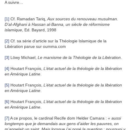
A suivre…
[1]
Cf. Ramadan Tariq,
Aux sources du renouveau musulman.
D’al-Afghani à Hassan al-Banna, un siècle de réformisme
islamique
, Ed. Bayard, 1998
[2]
Cf. sa série d’article sur la Théologie Islamique de la
Libération parue sur oumma.com
[3]
Löwy Michael,
Le marxisme de la Théologie de la Libération
.
[4]
Houtart François,
L’état actuel de la théologie de la libération
en Amérique Latine
.
[5]
Houtart François,
L’état actuel de la théologie de la libération
en Amérique Latine
.
[6]
Houtart François,
L’état actuel de la théologie de la libération
en Amérique Latine
.
[7]
A ce propos, le cardinal Recife dom Helder Camara :
« aussi
longtemps que je demandais aux gens d’aider les pauvres, on
m’appelait un saint. Mais lorsque j’ai posé la question : pourquoi y