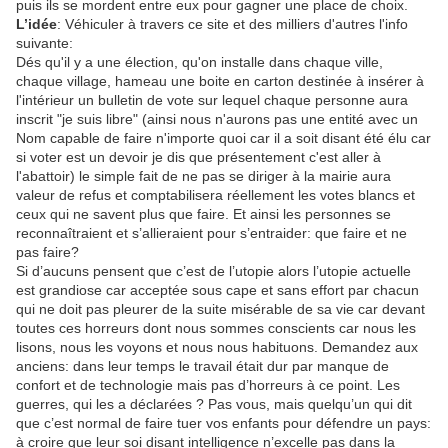
puis ils se mordent entre eux pour gagner une place de choix.
L’idée
: Véhiculer à travers ce site et des milliers d'autres l'info
suivante:
Dés qu'il y a une élection, qu'on installe dans chaque ville,
chaque village, hameau une boite en carton destinée à insérer à
l'intérieur un bulletin de vote sur lequel chaque personne aura
inscrit "je suis libre" (ainsi nous n'aurons pas une entité avec un
Nom capable de faire n'importe quoi car il a soit disant été élu car
si voter est un devoir je dis que présentement c'est aller à
l'abattoir) le simple fait de ne pas se diriger à la mairie aura
valeur de refus et comptabilisera réellement les votes blancs et
ceux qui ne savent plus que faire. Et ainsi les personnes se
reconnaîtraient et s’allieraient pour s’entraider: que faire et ne
pas faire?
Si d’aucuns pensent que c’est de l’utopie alors l’utopie actuelle
est grandiose car acceptée sous cape et sans effort par chacun
qui ne doit pas pleurer de la suite misérable de sa vie car devant
toutes ces horreurs dont nous sommes conscients car nous les
lisons, nous les voyons et nous nous habituons. Demandez aux
anciens: dans leur temps le travail était dur par manque de
confort et de technologie mais pas d’horreurs à ce point. Les
guerres, qui les a déclarées ? Pas vous, mais quelqu’un qui dit
que c’est normal de faire tuer vos enfants pour défendre un pays:
à croire que leur soi disant intelligence n’excelle pas dans la