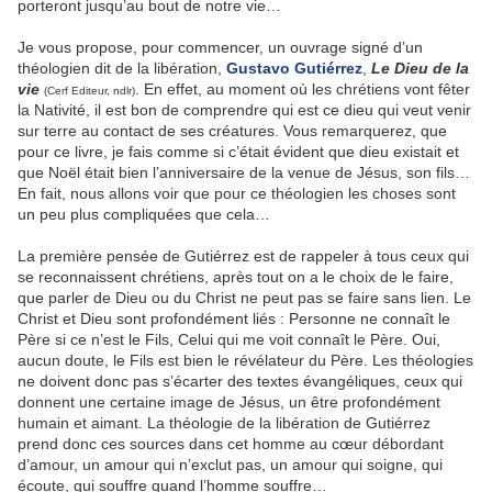
porteront jusqu’au bout de notre vie…
Je vous propose, pour commencer, un ouvrage signé d’un
théologien dit de la libération,
Gustavo Gutiérrez
,
Le Dieu de la
vie
. En effet, au moment où les chrétiens vont fêter
(Cerf Editeur, ndlr)
la Nativité, il est bon de comprendre qui est ce dieu qui veut venir
sur terre au contact de ses créatures. Vous remarquerez, que
pour ce livre, je fais comme si c’était évident que dieu existait et
que Noël était bien l’anniversaire de la venue de Jésus, son fils…
En fait, nous allons voir que pour ce théologien les choses sont
un peu plus compliquées que cela…
La première pensée de Gutiérrez est de rappeler à tous ceux qui
se reconnaissent chrétiens, après tout on a le choix de le faire,
que parler de Dieu ou du Christ ne peut pas se faire sans lien. Le
Christ et Dieu sont profondément liés : Personne ne connaît le
Père si ce n’est le Fils, Celui qui me voit connaît le Père. Oui,
aucun doute, le Fils est bien le révélateur du Père. Les théologies
ne doivent donc pas s’écarter des textes évangéliques, ceux qui
donnent une certaine image de Jésus, un être profondément
humain et aimant. La théologie de la libération de Gutiérrez
prend donc ces sources dans cet homme au cœur débordant
d’amour, un amour qui n’exclut pas, un amour qui soigne, qui
écoute, qui souffre quand l’homme souffre…