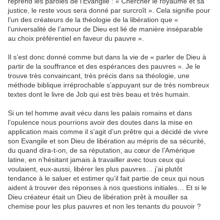
reprend les paroles de l’Evangile : « Chercher le royaume et sa
justice, le reste vous sera donné par surcroît ». Cela signifie pour
l’un des créateurs de la théologie de la libération que «
l’universalité de l’amour de Dieu est lié de manière inséparable
au choix préférentiel en faveur du pauvre ».
Il s’est donc donné comme but dans la vie de « parler de Dieu à
partir de la souffrance et des espérances des pauvres ». Je le
trouve très convaincant, très précis dans sa théologie, une
méthode biblique irréprochable s’appuyant sur de très nombreux
textes dont le livre de Job qui est très beau et très humain.
Si un tel homme avait vécu dans les palais romains et dans
l’opulence nous pourrions avoir des doutes dans la mise en
application mais comme il s’agit d’un prêtre qui a décidé de vivre
son Evangile et son Dieu de libération au mépris de sa sécurité,
du quand dira-t-on, de sa réputation, au cœur de l’Amérique
latine, en n’hésitant jamais à travailler avec tous ceux qui
voulaient, eux-aussi, libérer les plus pauvres… j’ai plutôt
tendance à le saluer et estimer qu’il fait partie de ceux qui nous
aident à trouver des réponses à nos questions initiales… Et si le
Dieu créateur était un Dieu de libération prêt à mouiller sa
chemise pour les plus pauvres et non les tenants du pouvoir ?