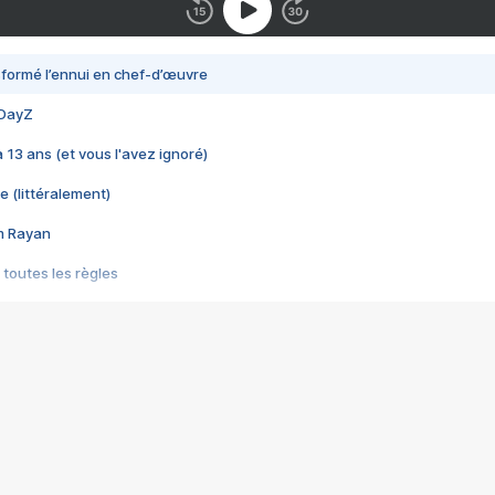
nsformé l’ennui en chef-d’œuvre
 DayZ
 a 13 ans (et vous l'avez ignoré)
e (littéralement)
im Rayan
 toutes les règles
s les jeux vidéo
us choquant de Rockstar ? - Le scandale BULLY
e plus moche de Steam
du RÊVE tourne au CAUCHEMAR
pendant 8 heures