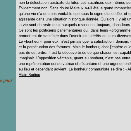
non la délectation abstraite du futur. Les sacrifices eux-mêmes sont
Evidemment non. Sans doute Malraux a-t-il été le grand romancier de
qu’une vie n’a de sens véritable que sous le signe d’une idée, et q
agissante dans une situation historique donnée. Qu’alors il y ait u
la vie sont du reste ceux auxquels reviennent toujours, dans leurs
Ce sont les politiciens parlementaires qui, dans leurs «programm
promettent de satisfaire dans l’avenir les intérêts de leurs diverses
Le «bonheur», pour eux, n’est jamais que la satisfaction, demain, de
et la perpétuation des fortunes. Mais le bonheur, dont j’espère qu
pas de cet ordre. Il est la découverte de ce que chacun est capab
imaginait. L’opposition véritable, quant au bonheur, n’est pas entre 
une représentation conservatrice et sécuritaire et une urgence ent
eu lieu et cependant advient. Le bonheur communiste se dira : «A
Alain Badiou
ce pour