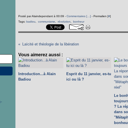
Posté par Alaindependant à 00:09 -
Commentaires [
…
]
- Permalien [
#
]
Tags:
badiou
,
communisme
,
révolution
,
bonheur
Laïcité et théologie de la libération
Vous aimerez aussi :
Introduction...à Alain
Esprit du 11 janvier, es-tu
Badiou
ici ou là ?
Le bonh
toujour
-
? La ré
dans so
"Métaph
bonheur