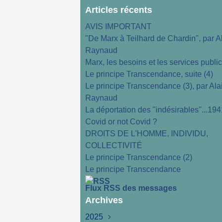
Articles récents
AVIS IMPORTANT
"De Marx à Teilhard de Chardin", par A
Raynaud
Marx, les besoins et les services publi
Le principe Transcendance, suite (4)
Le principe Transcendance (3), par Ala
Raynaud
La déportation des "indésirables"...194
Covid or not Covid ?
DROITS DE L'HOMME, INDIVIDU,
COLLECTIVITÉ
Le principe Transcendance (2)
Le principe Transcendance
Flux RSS des messages
Archives
2025