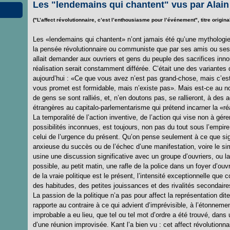
Les "lendemains qui chantent" vus par Alai
("L’affect révolutionnaire, c’est l’enthousiasme pour l’événement", titre origin
Les «lendemains qui chantent» n’ont jamais été qu’une mythologie,
la pensée révolutionnaire ou communiste que par ses amis ou ses 
allait demander aux ouvriers et gens du peuple des sacrifices inn
réalisation serait constamment différée. C’était une des variantes
aujourd’hui : «Ce que vous avez n’est pas grand-chose, mais c’est 
vous promet est formidable, mais n’existe pas». Mais est-ce au 
de gens se sont ralliés, et, n’en doutons pas, se rallieront, à des
étrangères au capitalo-parlementarisme qui prétend incarner la «réa
La temporalité de l’action inventive, de l’action qui vise non à gére
possibilités inconnues, est toujours, non pas du tout sous l’empire
celui de l’urgence du présent. Qu’on pense seulement à ce que signif
anxieuse du succès ou de l’échec d’une manifestation, voire le s
usine une discussion significative avec un groupe d’ouvriers, ou l
possible, au petit matin, une rafle de la police dans un foyer d’ouv
de la vraie politique est le présent, l’intensité exceptionnelle que 
des habitudes, des petites jouissances et des rivalités secondaires 
La passion de la politique n’a pas pour affect la représentation dit
rapporte au contraire à ce qui advient d’imprévisible, à l’étonneme
improbable a eu lieu, que tel ou tel mot d’ordre a été trouvé, dans u
d’une réunion improvisée. Kant l’a bien vu : cet affect révolutionn