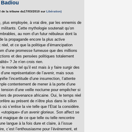
n Badiou
al de la tribune du17/03/2010 sur
Libération)
 plus employée, à vrai dire, par les ennemis de
militants. Cette mythologie soutenait qu’on
ombrables, au nom d’un futur nébuleux dont la
 de la propagande encore la plus active
réel, et ce que la politique d’émancipation
nom d’une promesse fumeuse que des millions
 actions et des pensées politiques totalement
lité» ? Je n’en crois rien.
r le monde tel qu’il est mais à y faire surgir des
 d’une représentation de l’avenir, mais sous
ie l’incertitude d’une insurrection, l’attente
imple contentement de mener à la porte d’une
a tension d’une veille nocturne pour empêcher si
riers de provenance africaine. Oui, le temps réel
confère au présent de n’être plus dans le sillon
où s’enlise la vie telle que l’Etat la considère.
e «utopique» d’un avenir glorieux. Son affect se
nt magique de ce que telle ou telle rencontre
ne langue à la fois dure et claire, à l’issue
aire, c’est l’enthousiasme pour l’événement, et