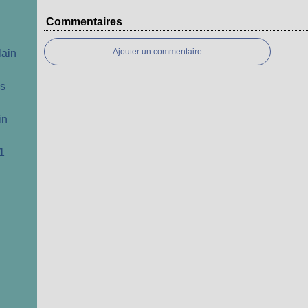
Commentaires
Ajouter un commentaire
lain
cs
in
1