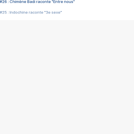
#26 : Chimène Badi raconte "Entre nous"
#25 : Indochine raconte "3e sexe"
#24 : Zaho raconte "C'est chelou"
#23 : Patrick Bruel raconte "Au café des délices"
#22 : Kyo raconte "Le chemin"
#21 : Nolwenn Leroy raconte "Cassé"
#20 : Patrick Hernandez raconte "Born to be alive"
#19 : Lorie raconte "Près de moi"
#18 : Michael Jones raconte "A nos actes manqués" (avec Jean-Jacque
#17 : Khaled raconte "Aïcha"
#16 : Corneille raconte "Parce qu'on vient de loin"
#15 : Indochine raconte "L'aventurier"
14 : Lorie raconte "Sur un air latino"