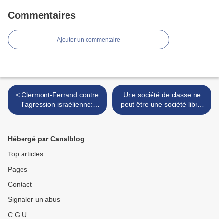
Commentaires
Ajouter un commentaire
< Clermont-Ferrand contre
Une société de classe ne
l'agression israélienne:
peut être une société libre,
mardi 1er juin, 18h30,
par Michel Peyret >
devant la Préfecture
Hébergé par Canalblog
Top articles
Pages
Contact
Signaler un abus
C.G.U.