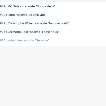
#29 : MC Solaar raconte "Bouge de là"
28 : Lorie raconte "Je vais vite"
#27 : Christophe Willem raconte "Jacques a dit"
#26 : Chimène Badi raconte "Entre nous"
#25 : Indochine raconte "3e sexe"
#24 : Zaho raconte "C'est chelou"
#23 : Patrick Bruel raconte "Au café des délices"
#22 : Kyo raconte "Le chemin"
#21 : Nolwenn Leroy raconte "Cassé"
#20 : Patrick Hernandez raconte "Born to be alive"
#19 : Lorie raconte "Près de moi"
#18 : Michael Jones raconte "A nos actes manqués" (avec Jean-Jacque