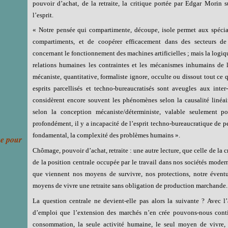
pouvoir d’achat, de la retraite, la critique portée par Edgar Morin 
l’esprit.
« Notre pensée qui compartimente, découpe, isole permet aux spéciali
compartiments, et de coopérer efficacement dans des secteurs 
concernant le fonctionnement des machines artificielles ; mais la logique
relations humaines les contraintes et les mécanismes inhumains de la
mécaniste, quantitative, formaliste ignore, occulte ou dissout tout ce qui 
esprits parcellisés et techno-bureaucratisés sont aveugles aux inter-
considèrent encore souvent les phénomènes selon la causalité linéaire
selon la conception mécaniste/déterministe, valable seulement pou
profondément, il y a incapacité de l’esprit techno-bureaucratique de p
fondamental, la complexité des problèmes humains ».
ce pour
Chômage, pouvoir d’achat, retraite : une autre lecture, que celle de la cro
de la position centrale occupée par le travail dans nos sociétés modern
que viennent nos moyens de survivre, nos protections, notre éventuel
moyens de vivre une retraite sans obligation de production marchande.
La question centrale ne devient-elle pas alors la suivante ? Avec l’
d’emploi que l’extension des marchés n’en crée pouvons-nous conti
consommation, la seule activité humaine, le seul moyen de vivre, l