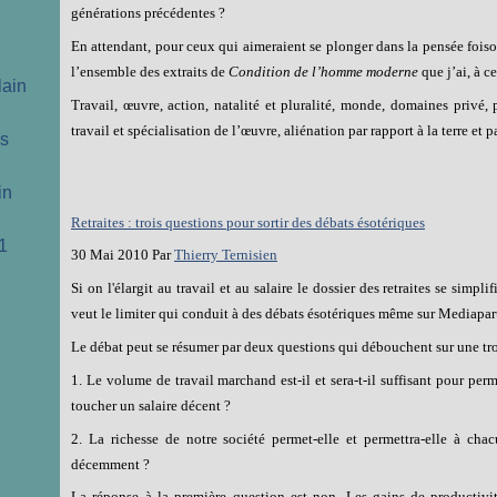
générations précédentes ?
En attendant, pour ceux qui aimeraient se plonger dans la pensée fois
l’ensemble des extraits de
Condition de l’homme moderne
que j’ai, à c
lain
Travail, œuvre, action, natalité et pluralité, monde, domaines privé, p
travail et spécialisation de l’œuvre, aliénation par rapport à la terre et 
cs
in
Retraites : trois questions pour sortir des débats ésotériques
1
30 Mai 2010 Par
Thierry Ternisien
Si on l'élargit au travail et au salaire le dossier des retraites se simp
veut le limiter qui conduit à des débats ésotériques même sur Mediapar
Le débat peut se résumer par deux questions qui débouchent sur une tr
1. Le volume de travail marchand est-il et sera-t-il suffisant pour pe
toucher un salaire décent ?
2. La richesse de notre société permet-elle et permettra-elle à cha
décemment ?
La réponse à la première question est non. Les gains de productivité