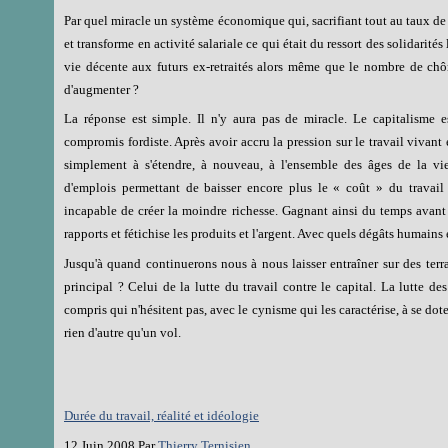
Par quel miracle un système économique qui, sacrifiant tout au taux de p
et transforme en activité salariale ce qui était du ressort des solidarités
vie décente aux futurs ex-retraités alors même que le nombre de chôm
d'augmenter ?
La réponse est simple. Il n'y aura pas de miracle. Le capitalisme 
compromis fordiste. Après avoir accru la pression sur le travail vivant 
simplement à s'étendre, à nouveau, à l'ensemble des âges de la v
d'emplois permettant de baisser encore plus le « coût » du travail
incapable de créer la moindre richesse. Gagnant ainsi du temps avant 
rapports et fétichise les produits et l'argent. Avec quels dégâts humains
Jusqu'à quand continuerons nous à nous laisser entraîner sur des terr
principal ? Celui de la lutte du travail contre le capital. La lutte des
compris qui n'hésitent pas, avec le cynisme qui les caractérise, à se dot
rien d'autre qu'un vol.
Durée du travail, réalité et idéologie
12 Juin 2008 Par
Thierry Ternisien