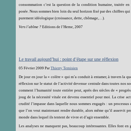
consommation c’est la question de la condition humaine, traitée e
posée. Nous sommes bien loin du seul horizon fixé par des chiffres qui
purement idéologique (croissance, dette, chômage,…).
Vers l’abîme ?
Editions de l’Herne, 2007
Le travail aujourd’hui : point d’étape sur une réflexion
05 Février 2009 Par
Thierry Ternisien
De jour en jour la « colère » qui m’a conduit à entamer, à travers la q
réflexion sur le statut de l’activité devenue centrale dans toutes nos 
comment l’humanité toute entière peut, après des siècles de « progrès
joug de la nécessité vitale est devenu essentiel pour moi. La crise ac
crudité l’impasse dans laquelle nous sommes engagés : un processus d
que l’on veut maintenant rendre durable, alors même qu’il asservit pr
monde dans lequel ils tentent de vivre et d’agir ensemble.
Les analyses ne manquent pas, beaucoup intéressantes. Elles font en g