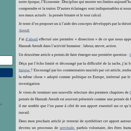
notre époque, l’Economie. Discipline qui montre ses limites aujourd’hui 
comprendre et la traiter. D’autres éclairages sont indispensables si no
nos maux actuels : la pensée binaire et le tout calcul.
Je tente d’en proposer un à l’aide des concepts développés par la théo
Arendt
J’ai
d’abord
effectué une première « dissection » de ce que nous appel
Hannah Arendt dans l’activité humaine : labeur, œuvre, action.
Un deuxième article a permis de faire émerger une première question :
Déçu par l’écho limité et découragé par la difficulté de la tache, j’ai 
fatigue
? Encouragé par les commentaires suscités par cet article, renf
la même chose » adopté comme politique en Europe, intéressé par l
investigation.
Je viens de terminer une nouvelle relecture des premiers chapitres de
pensée de Hannah Arendt est souvent présentée comme une pensée de l’a
-
il me semble que l’on passe à côté de son apport essentiel sur ce qu’es
travail.
Dans mon prochain article je tenterai de synthétiser cet apport autour
devenu un processus de
servitude
, parfois volontaire, des êtres hu