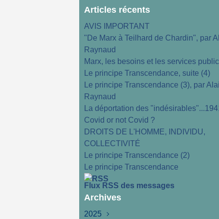
Articles récents
AVIS IMPORTANT
"De Marx à Teilhard de Chardin", par A
Raynaud
Marx, les besoins et les services publi
Le principe Transcendance, suite (4)
Le principe Transcendance (3), par Ala
Raynaud
La déportation des "indésirables"...194
Covid or not Covid ?
DROITS DE L'HOMME, INDIVIDU,
COLLECTIVITÉ
Le principe Transcendance (2)
Le principe Transcendance
Flux RSS des messages
Archives
2025