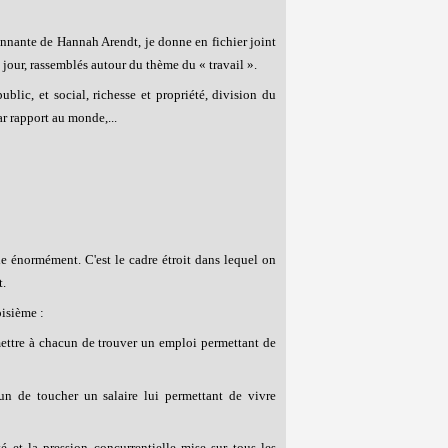
onnante de Hannah Arendt, je donne en fichier joint
e jour, rassemblés autour du thème du « travail ».
ublic, et social, richesse et propriété, division du
par rapport au monde,...
lifie énormément. C'est le cadre étroit dans lequel on
t.
oisième :
rmettre à chacun de trouver un emploi permettant de
cun de toucher un salaire lui permettant de vivre
 et la pression concurrentielle mise sur tous les