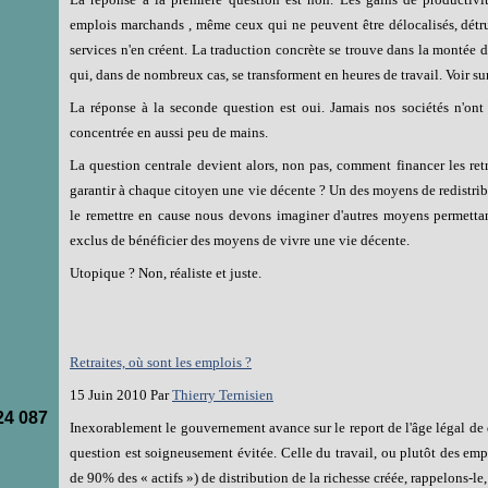
emplois marchands , même ceux qui ne peuvent être délocalisés, détru
services n'en créent. La traduction concrète se trouve dans la montée 
qui, dans de nombreux cas, se transforment en heures de travail. Voir sur
La réponse à la seconde question est oui. Jamais nos sociétés n'ont ét
concentrée en aussi peu de mains.
La question centrale devient alors, non pas, comment financer les ret
garantir à chaque citoyen une vie décente ? Un des moyens de redistribut
le remettre en cause nous devons imaginer d'autres moyens permettan
exclus de bénéficier des moyens de vivre une vie décente.
Utopique ? Non, réaliste et juste.
Retraites, où sont les emplois ?
15 Juin 2010 Par
Thierry Ternisien
24 087
Inexorablement le gouvernement avance sur le report de l'âge légal de 
question est soigneusement évitée. Celle du travail, ou plutôt des emp
de 90% des « actifs ») de distribution de la richesse créée, rappelons-le, 