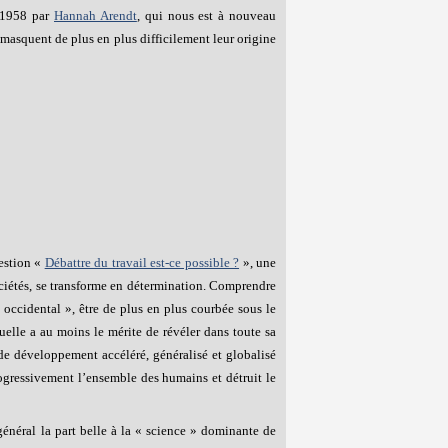
n 1958 par
Hannah Arendt
, qui nous est à nouveau
 masquent de plus en plus difficilement leur origine
uestion «
Débattre du travail est-ce possible ?
», une
sociétés, se transforme en détermination. Comprendre
 occidental », être de plus en plus courbée sous le
tuelle a au moins le mérite de révéler dans toute sa
e développement accéléré, généralisé et globalisé
ogressivement l’ensemble des humains et détruit le
énéral la part belle à la « science » dominante de