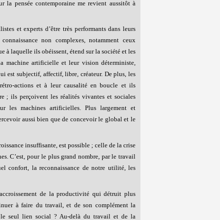
sur la pensée contemporaine me revient aussitôt à
stes et experts d’être très performants dans leurs
de connaissance non complexes, notamment ceux
 à laquelle ils obéissent, étend sur la société et les
 machine artificielle et leur vision déterministe,
est subjectif, affectif, libre, créateur. De plus, les
rétro-actions et à leur causalité en boucle et ils
 ; ils perçoivent les réalités vivantes et sociales
r les machines artificielles. Plus largement et
ercevoir aussi bien que de concevoir le global et le
issance insuffisante, est possible ; celle de la crise
es. C’est, pour le plus grand nombre, par le travail
 confort, la reconnaissance de notre utilité, les
accroissement de la productivité qui détruit plus
nuer à faire du travail, et de son complément la
e seul lien social ? Au-delà du travail et de la