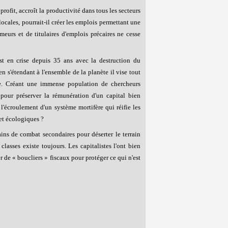
rofit, accroît la productivité dans tous les secteurs
 locales, pourrait-il créer les emplois permettant une
eurs et de titulaires d'emplois précaires ne cesse
est en crise depuis 35 ans avec la destruction du
en s'étendant à l'ensemble de la planète il vise tout
ie. Créant une immense population de chercheurs
 pour préserver la rémunération d'un capital bien
l'écroulement d'un système mortifère qui réifie les
 et écologiques ?
ains de combat secondaires pour déserter le terrain
 classes existe toujours. Les capitalistes l'ont bien
er de « boucliers » fiscaux pour protéger ce qui n'est