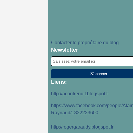
Contacter le propriétaire du blog
Newsletter
Liens:
http://acontrenuit.blogspot.fr
https://www.facebook.com/people/Alain
Raynaud/1332223600
http://rogergaraudy.blogspot.fr