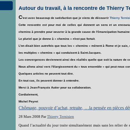
Autour du travail, à la rencontre de Thierry T
C
'est avec beaucoup de satisfaction que je viens de découvrir
Thierry Ternis
Cette rencontre est pour moi de celles qui donnent un sens et un encourag
chemins à prendre pour oeuvrer à la grande cause de l'émancipation humaine
Le pluriel que je donne à « chemins » n'est pas fortuit.
L'on disait bien autrefois que tous les « chemins » mènent à Rome et je sais,
les multiples « chemins » qui conduisent à Saint-Jacques.
Les convergences deviennent ainsi des réalités quelle que soit la nature d
Nous allons ainsi vers l'élargissement du « tous ensemble » qui peut nous con
Quelques articles ne peuvent tout dire.
En tout cas, ils peuvent donner à entendre.
Merci à Jean-François Autier pour sa collaboration.
Cordialement,
Michel Peyret
Chômage, pouvoir d’achat, retraite, …la pensée en pièces dé
28 Mars 2008 Par
Thierry Ternisien
Quand l’actualité du jour traite simultanément mais sans les relier d