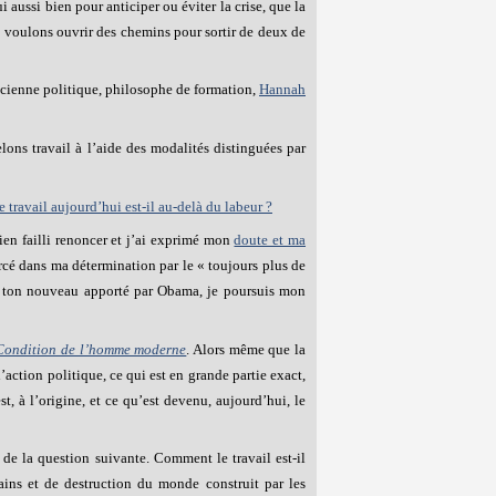
aussi bien pour anticiper ou éviter la crise, que la
us voulons ouvrir des chemins pour sortir de deux de
ricienne politique, philosophe de formation,
Hannah
ons travail à l’aide des modalités distinguées par
le travail aujourd’hui est-il au-delà du labeur ?
bien failli renoncer et j’ai exprimé mon
doute et ma
orcé dans ma détermination par le « toujours plus de
e ton nouveau apporté par Obama, je poursuis mon
Condition de l’homme moderne
. Alors même que la
ction politique, ce qui est en grande partie exact,
t, à l’origine, et ce qu’est devenu, aujourd’hui, le
 de la question suivante. Comment le travail est-il
mains et de destruction du monde construit par les