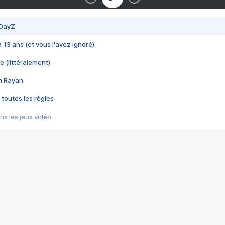
 DayZ
 a 13 ans (et vous l'avez ignoré)
e (littéralement)
im Rayan
 toutes les règles
s les jeux vidéo
us choquant de Rockstar ? - Le scandale BULLY
e plus moche de Steam
du RÊVE tourne au CAUCHEMAR
pendant 8 heures
it… à tort