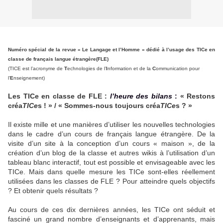
Numéro spécial de la revue « Le Langage et l’Homme » dédié à l’usage des TICe en
classe de français langue étrangère(FLE)
(TICE est l’acronyme de
T
echnologies de l’
I
nformation et de la
C
ommunication pour
l’
E
nseignement)
Les TICe en classe de FLE :
l’heure des bilans
:
« Restons
créa
TICe
s ! » / « Sommes-nous toujours créa
TICe
s ? »
Il existe mille et une manières d’utiliser les nouvelles technologies
dans le cadre d’un cours de français langue étrangère. De la
visite d’un site à la conception d’un cours « maison », de la
création d’un blog de la classe et autres wikis à l’utilisation d’un
tableau blanc interactif, tout est possible et envisageable avec les
TICe. Mais dans quelle mesure les TICe sont-elles réellement
utilisées dans les classes de FLE ? Pour atteindre quels objectifs
? Et obtenir quels résultats ?
Au cours de ces dix dernières années, les TICe ont séduit et
fasciné un grand nombre d’enseignants et d’apprenants, mais