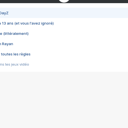
 DayZ
 a 13 ans (et vous l'avez ignoré)
e (littéralement)
im Rayan
 toutes les règles
s les jeux vidéo
us choquant de Rockstar ? - Le scandale BULLY
e plus moche de Steam
du RÊVE tourne au CAUCHEMAR
pendant 8 heures
it… à tort
umiliés par un jeu vidéo