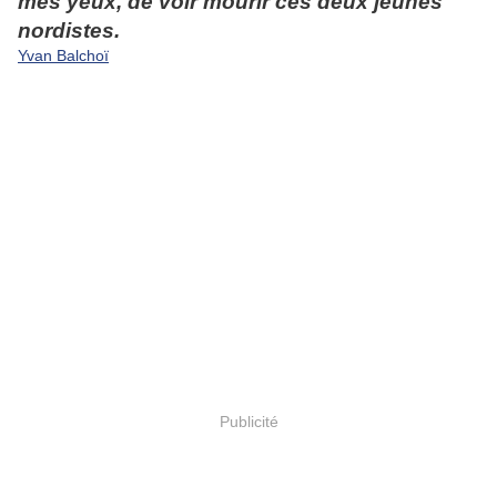
mes yeux, de voir mourir ces deux jeunes
nordistes.
Yvan Balchoï
Publicité