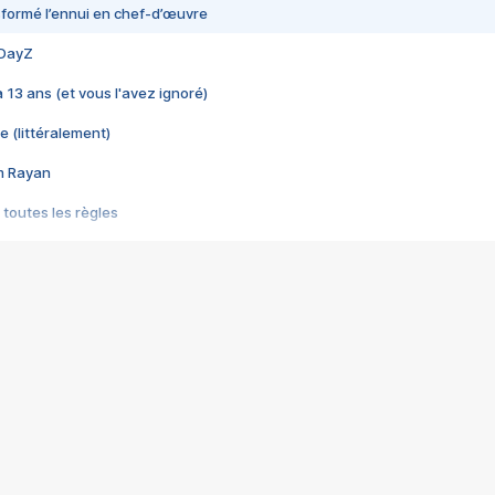
nsformé l’ennui en chef-d’œuvre
 DayZ
 a 13 ans (et vous l'avez ignoré)
e (littéralement)
im Rayan
 toutes les règles
s les jeux vidéo
us choquant de Rockstar ? - Le scandale BULLY
e plus moche de Steam
du RÊVE tourne au CAUCHEMAR
pendant 8 heures
it… à tort
umiliés par un jeu vidéo