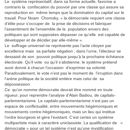
Le système représentatif, dans sa forme actuelle, favorise a
contrario la confiscation du pouvoir par une classe qui assure sa
reproduction en même temps que la domination du capital sur le
travail. Pour Noam Chomsky, « la démocratie requiert une classe
d’élite pour s’occuper de la prise de décisions et fabriquer
l’assentiment de l’ensemble de la population envers des
politiques qui sont supposées dépasser ce qu’elle est capable de
développer et de décider par elle-même ».
Le suffrage universel ne représente pas l’acte citoyen par
excellence mais sa parfaite négation ; dans l’urne, l’électeur se
dessaisit de son pouvoir politique jusqu’à la prochaine échéance
électorale. Qu’il vote ou qu’il s’abstienne, le système prétend
avoir donné à chacun l’occasion d’exprimer sa volonté.
Paradoxalement, le vote n’est pas le moment de l’irruption dans
l’arène politique de la société entière mais celui de sa
dépossession.
Ce qu’on nomme démocratie devrait être nommé en toute
rigueur, pour reprendre l’analyse d’Alain Badiou, de capitalo-
parlementarisme. Le capitalo-parlementarisme n’est pas un
espace de conflictualité, entre mouvements hégémoniques et
mouvements contre-hégémoniques, mais un lieu qui institue
l’ordre bourgeois et gère l’existant. C’est certes un système
multipartiste mais à caractère uniclassiste. La qualification de «
démocratie » pour un tel système n’est qu’une mystification