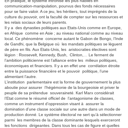
En pratique, le système intronise les plus habiles en
communication-manipulation, pourvus des fonds nécessaires
pour se faire valoir. A ce jeu, les héritiers, tout imprégnés de la
culture du pouvoir, ont la faculté de compter sur les ressources et
les relais sociaux de leurs parents.
Il y a des dynasties politiques aux Etats-Unis comme en Europe,
en Afrique comme en Asie ; au niveau national comme au niveau
local. Ce phénomène concerne autant le Gabon de Bongo, l’Inde
de Gandhi, que la Belgique où les mandats politiques se lèguent
de père en fils. Aux Etats-Unis, les aristocraties électives sont
légion : Roosevelt, Kennedy, Bush, Clinton,… Le ferment de
l’ambition politicienne est l’alliance entre les milieux politiques,
économiques et financiers. Il y a en effet une corrélation étroite
entre la puissance financière et le pouvoir politique, l’une
alimentant l’autre.
L’institution parlementaire est la forme de gouvernement la plus
aboutie pour assurer l’hégémonie de la bourgeoisie et priver le
peuple de sa prétendue souveraineté. Karl Marx considérait
l’Etat comme le résumé officiel de l’antagonisme de classes,
comme un instrument d’oppression visant à assurer la
domination d’une classe sociale sur une autre dans un mode de
production donné. Le système électoral ne sert qu’à sélectionner
parmi les membres de la classe dominante lesquels exerceront
les fonctions dirigeantes. Dans tous les cas de figure et quelles