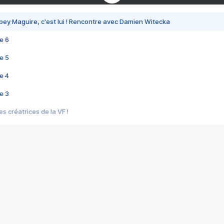
bey Maguire, c'est lui ! Rencontre avec Damien Witecka
e 6
e 5
e 4
e 3
s créatrices de la VF !
e 2
e 1
e Mektoub My Love arrive enfin ! Rencontre avec Shaïn Boumedine et Sal
i : après Toni en famille
elle réalise le bouleversant Dites lui que je l'aime
ais ! Rencontre autour de Vie privée de Rebecca Zlotowski