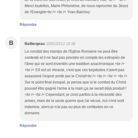
Merci toutefois, Marie Philomène, de nous raprocher du Jésus
de l'Evangile<br /> <br /> Yvan Balchoy
Répondre
B
Baillergeau
10/02/2012 15:38
Le constat des manips de l'Eglise Romaine ne peut être
contesté et il ne faut pas prendre en compte les estropiés de
l'âme qui se sont inventés une tradition anachronique.<br />
<br /> S'il est un miracle, c'est que ces turpitudes n'aient pas
assassiné l'espoir porté par le Christ!<br /> <br /> <br /> <br />
Sur le point final évoqué, je pense que si le combat du Christ
pouvait être gagné l'arme à la main,ça se serait déjà produit !
<br /> <br /> Cependant, je crois parfois à la nécessité des
armes, mais de la seule guerre que j'ai vécue, nul n'est sorti
indemne, alors je n'ai pas ou plus de certitudes en ce
domaine.
Répondre