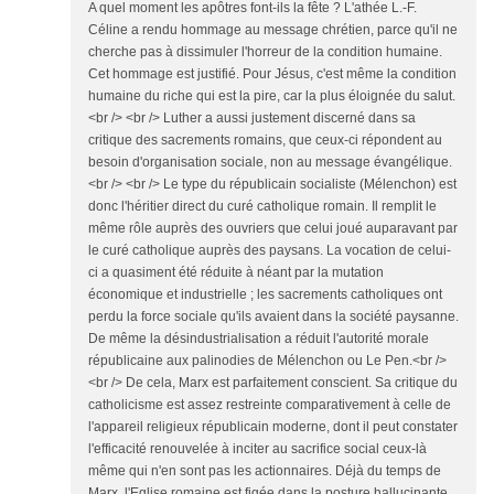
A quel moment les apôtres font-ils la fête ? L'athée L.-F.
Céline a rendu hommage au message chrétien, parce qu'il ne
cherche pas à dissimuler l'horreur de la condition humaine.
Cet hommage est justifié. Pour Jésus, c'est même la condition
humaine du riche qui est la pire, car la plus éloignée du salut.
<br /> <br /> Luther a aussi justement discerné dans sa
critique des sacrements romains, que ceux-ci répondent au
besoin d'organisation sociale, non au message évangélique.
<br /> <br /> Le type du républicain socialiste (Mélenchon) est
donc l'héritier direct du curé catholique romain. Il remplit le
même rôle auprès des ouvriers que celui joué auparavant par
le curé catholique auprès des paysans. La vocation de celui-
ci a quasiment été réduite à néant par la mutation
économique et industrielle ; les sacrements catholiques ont
perdu la force sociale qu'ils avaient dans la société paysanne.
De même la désindustrialisation a réduit l'autorité morale
républicaine aux palinodies de Mélenchon ou Le Pen.<br />
<br /> De cela, Marx est parfaitement conscient. Sa critique du
catholicisme est assez restreinte comparativement à celle de
l'appareil religieux républicain moderne, dont il peut constater
l'efficacité renouvelée à inciter au sacrifice social ceux-là
même qui n'en sont pas les actionnaires. Déjà du temps de
Marx, l'Eglise romaine est figée dans la posture hallucinante