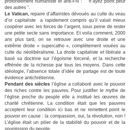
profondément humaniste et anti-FN : " n’ayez point peur
des autres ".
Le Vatican,
repaire d’affairistes dévoués au culte du veau
d’or capitaliste a rapidement compris qu’il valait mieux
coopérer avec les forces de l’argent, sous peine de rester
une petite secte sans importance. Et voila comment, 2000
ans plus tard, on se retrouve avec une droite et une
extrême droite « supercatho », complètement vouées au
culte du néolibéralisme. La droite capitaliste et libérale a
basé sa doctrine sur l’égoïsme forcené, et la recherche
effrénée de la richesse par tous les moyens. Dans cette
idéologie, l’absence totale d’idée de partage est de toute
évidence antichrétienne.
Pendant des siècles
l’église a collaboré avec le pouvoir
des riches contre les pauvres. Pour justifier le mythe de
l’église proche du peuple elle a institué les œuvres de
charité chrétienne. La condition était que les pauvres
acceptent leur condition ici bas et ne remettent point le
pouvoir en cause : la compassion, oui, la révolution, non !
L’église était un pilier de la stabilité du pouvoir et de la
soumission du peuple.