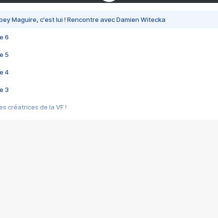
bey Maguire, c'est lui ! Rencontre avec Damien Witecka
e 6
e 5
e 4
e 3
s créatrices de la VF !
e 2
e 1
e Mektoub My Love arrive enfin ! Rencontre avec Shaïn Boumedine et Sal
i : après Toni en famille
elle réalise le bouleversant Dites lui que je l'aime
ais ! Rencontre autour de Vie privée de Rebecca Zlotowski