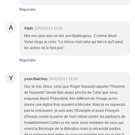
Répondre
A
Alain
10/02/2012 22:05
Moi non plus sois en sûr, ami Baillergeau...Comme disait
Victor Hugo je crois: "Le héros c'est celui qui fait ce qu'il peut,
les autres ne le font pas".
Répondre
Y
yvan Balchoy
10/02/2012 16:08
Oui, le vrai Jésus, celui que Roger Garaudy appelle "l'Homme
de Nazareth" devait être assez proche de Celui que nous
esquisse Marie Philomène, très différent de l'image qu'en
donne une église trop souvent sclérosée. Mais je ne signerais
pas la conclusion, je suis avec l'Evangile et aussi François
d'Assise contre la peine de mort même contre les partisans de
l'establishment.Certes je me sens aussi solidaire de ceux qui
vivent la théologie de la libération mais la nécessité parfois
de la violence doit rester, je crois un moindre mal.<br /> <br />