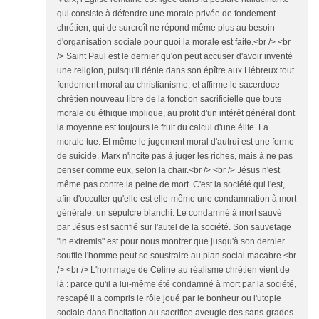
qui consiste à défendre une morale privée de fondement
chrétien, qui de surcroît ne répond même plus au besoin
d'organisation sociale pour quoi la morale est faite.<br /> <br
/> Saint Paul est le dernier qu'on peut accuser d'avoir inventé
une religion, puisqu'il dénie dans son épître aux Hébreux tout
fondement moral au christianisme, et affirme le sacerdoce
chrétien nouveau libre de la fonction sacrificielle que toute
morale ou éthique implique, au profit d'un intérêt général dont
la moyenne est toujours le fruit du calcul d'une élite. La
morale tue. Et même le jugement moral d'autrui est une forme
de suicide. Marx n'incite pas à juger les riches, mais à ne pas
penser comme eux, selon la chair.<br /> <br /> Jésus n'est
même pas contre la peine de mort. C'est la société qui l'est,
afin d'occulter qu'elle est elle-même une condamnation à mort
générale, un sépulcre blanchi. Le condamné à mort sauvé
par Jésus est sacrifié sur l'autel de la société. Son sauvetage
"in extremis" est pour nous montrer que jusqu'à son dernier
souffle l'homme peut se soustraire au plan social macabre.<br
/> <br /> L'hommage de Céline au réalisme chrétien vient de
là : parce qu'il a lui-même été condamné à mort par la société,
rescapé il a compris le rôle joué par le bonheur ou l'utopie
sociale dans l'incitation au sacrifice aveugle des sans-grades.