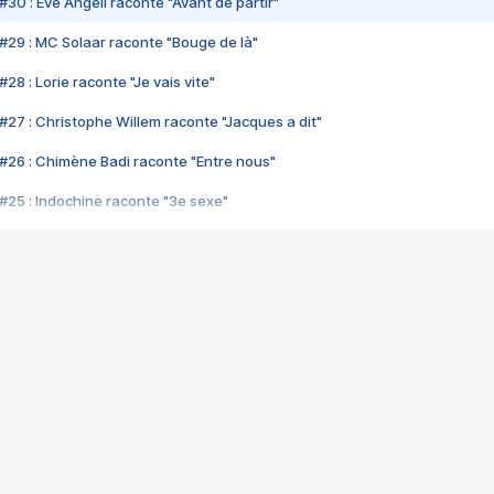
#30 : Eve Angeli raconte "Avant de partir"
#29 : MC Solaar raconte "Bouge de là"
28 : Lorie raconte "Je vais vite"
#27 : Christophe Willem raconte "Jacques a dit"
#26 : Chimène Badi raconte "Entre nous"
#25 : Indochine raconte "3e sexe"
#24 : Zaho raconte "C'est chelou"
#23 : Patrick Bruel raconte "Au café des délices"
#22 : Kyo raconte "Le chemin"
#21 : Nolwenn Leroy raconte "Cassé"
#20 : Patrick Hernandez raconte "Born to be alive"
#19 : Lorie raconte "Près de moi"
#18 : Michael Jones raconte "A nos actes manqués" (avec Jean-Jacque