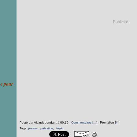
Publicité
ce pour
Posté par Alaindependant à 00:10 -
Commentaires [
…
]
- Permalien [
#
]
Tags:
presse
,
palestine
,
israël