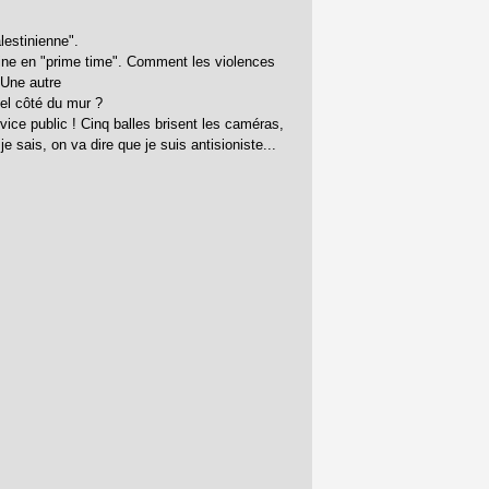
lestinienne".
tine en "prime time". Comment les violences
 Une autre
uel côté du mur ?
rvice public ! Cinq balles brisent les caméras,
je sais, on va dire que je suis antisioniste...