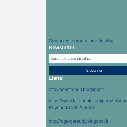
Contacter le propriétaire du blog
Newsletter
Liens:
http://acontrenuit.blogspot.fr
https://www.facebook.com/people/Alain
Raynaud/1332223600
http://rogergaraudy.blogspot.fr