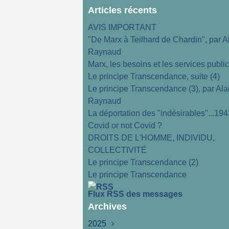
Articles récents
AVIS IMPORTANT
"De Marx à Teilhard de Chardin", par A
Raynaud
Marx, les besoins et les services publi
Le principe Transcendance, suite (4)
Le principe Transcendance (3), par Ala
Raynaud
La déportation des "indésirables"...194
Covid or not Covid ?
DROITS DE L'HOMME, INDIVIDU,
COLLECTIVITÉ
Le principe Transcendance (2)
Le principe Transcendance
Flux RSS des messages
Archives
2025