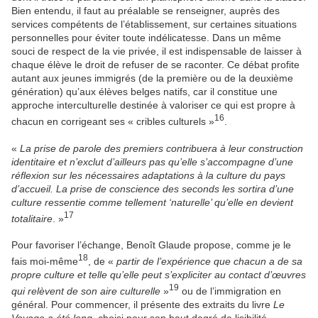
Bien entendu, il faut au préalable se renseigner, auprès des
services compétents de l’établissement, sur certaines situations
personnelles pour éviter toute indélicatesse. Dans un même
souci de respect de la vie privée, il est indispensable de laisser à
chaque élève le droit de refuser de se raconter. Ce débat profite
autant aux jeunes immigrés (de la première ou de la deuxième
génération) qu’aux élèves belges natifs, car il constitue une
approche interculturelle destinée à valoriser ce qui est propre à
16
chacun en corrigeant ses « cribles culturels »
.
«
La prise de parole des premiers contribuera à leur construction
identitaire et n’exclut d’ailleurs pas qu’elle s’accompagne d’une
réflexion sur les nécessaires adaptations à la culture du pays
d’accueil. La prise de conscience des seconds les sortira d’une
culture ressentie comme tellement ‘naturelle’ qu’elle en devient
17
totalitaire
. »
Pour favoriser l’échange, Benoît Glaude propose, comme je le
18
fais moi-même
, de «
partir de l’expérience que chacun a de sa
propre culture et telle qu’elle peut s’expliciter au contact d’œuvres
19
qui relèvent de son aire culturelle
»
ou de l’immigration en
général. Pour commencer, il présente des extraits du livre
Le
Voyage a été long,
choisi pour son haut degré de lisibilité