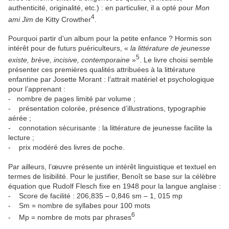
authenticité, originalité, etc.) : en particulier, il a opté pour
Mon
4
ami Jim
de Kitty Crowther
.
Pourquoi partir d’un album pour la petite enfance ? Hormis son
intérêt pour de futurs puériculteurs, «
la littérature de jeunesse
5
existe, brève, incisive, contemporaine
»
. Le livre choisi semble
présenter ces premières qualités attribuées à la littérature
enfantine par Josette Morant : l’attrait matériel et psychologique
pour l’apprenant :
- nombre de pages limité par volume ;
- présentation colorée, présence d’illustrations, typographie
aérée ;
- connotation sécurisante : la littérature de jeunesse facilite la
lecture ;
- prix modéré des livres de poche.
Par ailleurs, l’œuvre présente un intérêt linguistique et textuel en
termes de lisibilité. Pour le justifier, Benoît se base sur la célèbre
équation que Rudolf Flesch fixe en 1948 pour la langue anglaise :
- Score de facilité : 206,835 – 0,846 sm – 1, 015 mp
- Sm = nombre de syllabes pour 100 mots
6
- Mp = nombre de mots par phrases