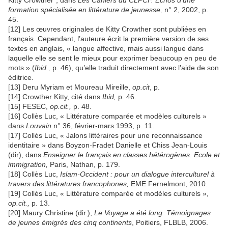
Kitty Crowther”, dans
Les Cahiers du CLPCF. Echos d’une
formation spécialisée en littérature de jeunesse,
n° 2, 2002, p.
45.
[12] Les œuvres originales de Kitty Crowther sont publiées en
français. Cependant, l’auteure écrit la première version de ses
textes en anglais, « langue affective, mais aussi langue dans
laquelle elle se sent le mieux pour exprimer beaucoup en peu de
mots » (
Ibid.,
p. 46), qu’elle traduit directement avec l’aide de son
éditrice.
[13] Deru Myriam et Moureau Mireille,
op.cit
, p.
[14] Crowther Kitty, cité dans
Ibid,
p. 46.
[15] FESEC,
op.cit.,
p. 48.
[16] Collès Luc, « Littérature comparée et modèles culturels »
dans
Louvain
n° 36, février-mars 1993, p. 11.
[17] Collès Luc, « Jalons littéraires pour une reconnaissance
identitaire » dans Boyzon-Fradet Danielle et Chiss Jean-Louis
(dir), dans
Enseigner le français en classes hétérogènes. Ecole et
immigration,
Paris, Nathan, p. 179.
[18] Collès Luc,
Islam-Occident : pour un dialogue interculturel à
travers des littératures francophones,
EME Fernelmont, 2010.
[19] Collès Luc, « Littérature comparée et modèles culturels »,
op.cit.,
p. 13.
[20] Maury Christine (dir.),
Le Voyage a été long. Témoignages
de jeunes émigrés des cinq continents
, Poitiers, FLBLB, 2006.