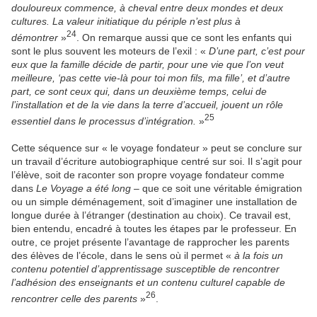
douloureux commence, à cheval entre deux mondes et deux
cultures. La valeur initiatique du périple n’est plus à
24
démontrer
»
. On remarque aussi que ce sont les enfants qui
sont le plus souvent les moteurs de l’exil : «
D’une part, c’est pour
eux que la famille décide de partir, pour une vie que l’on veut
meilleure, ‘pas cette vie-là pour toi mon fils, ma fille’, et d’autre
part, ce sont ceux qui, dans un deuxième temps, celui de
l’installation et de la vie dans la terre d’accueil, jouent un rôle
25
essentiel dans le processus d’intégration.
»
Cette séquence sur « le voyage fondateur » peut se conclure sur
un travail d’écriture autobiographique centré sur soi. Il s’agit pour
l’élève, soit de raconter son propre voyage fondateur comme
dans
Le Voyage a été long
– que ce soit une véritable émigration
ou un simple déménagement, soit d’imaginer une installation de
longue durée à l’étranger (destination au choix). Ce travail est,
bien entendu, encadré à toutes les étapes par le professeur. En
outre, ce projet présente l’avantage de rapprocher les parents
des élèves de l’école, dans le sens où il permet «
à la fois un
contenu potentiel d’apprentissage susceptible de rencontrer
l’adhésion des enseignants et un contenu culturel capable de
26
rencontrer celle des parents
»
.