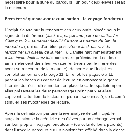
nécessaire pour la suite du parcours : un pour deux élèves serait
le minimum.
Première séquence-contextualisation : le voyage fondateur
L’incipit s’ouvre sur la rencontre des deux amis, placée sous le
signe de la différence (
Jack « aperçoit une paire de pattes./ »
C’est quoi ? » se demande-t-il./ Ce sont les pattes de Jim, la
mouette »
), qui est d’emblée positivée («
Jack est ravi de
rencontrer un oiseau de la mer
»). L’amitié naît immédiatement :
«
Jim invite Jack chez lui
» sans autre préliminaire. Les deux
amis s’élancent dans leur voyage (entrepris par le merle dès
avant sa rencontre de la mouette), de sorte que l’incipit est
complet au terme de la page 11. En effet, les pages 6 à 11
posent les bases du contrat de lecture en annonçant le genre
littéraire du récit ; elles mettent en place le cadre spatiotemporel ;
elles présentent les deux personnages principaux et elles
captivent l’attention du lecteur en piquant sa curiosité, de façon à
stimuler ses hypothèses de lecture.
Après la délimitation par une brève analyse de cet incipit, le
stagiaire stimule la créativité des élèves par un échange verbal
sur leur propre « voyage fondateur » (ou celui de leurs parents),
dont il trace le parcours sur un planisphère affiché dans la classe.