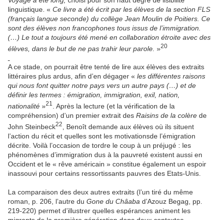
linguistique. «
Ce livre a été écrit par les élèves de la section FLS
(français langue seconde) du collège Jean Moulin de Poitiers. Ce
sont des élèves non francophones tous issus de l’immigration.
(…) Le tout a toujours été mené en collaboration étroite avec des
20
élèves, dans le but de ne pas trahir leur parole.
»
A ce stade, on pourrait être tenté de lire aux élèves des extraits
littéraires plus ardus, afin d’en dégager «
les différentes raisons
qui nous font quitter notre pays vers un autre pays (…) et de
définir les termes : émigration, immigration, exil, nation,
21
nationalité
»
. Après la lecture (et la vérification de la
compréhension) d’un premier extrait des
Raisins de la colère
de
22
John Steinbeck
, Benoît demande aux élèves où ils situent
l’action du récit et quelles sont les motivationsde l’émigration
décrite. Voilà l’occasion de tordre le coup à un préjugé : les
phénomènes d’immigration dus à la pauvreté existent aussi en
Occident et le « rêve américain » constitue également un espoir
inassouvi pour certains ressortissants pauvres des Etats-Unis.
La comparaison des deux autres extraits (l’un tiré du même
roman, p. 206, l’autre du
Gone du Châaba
d’Azouz Begag, pp.
219-220) permet d’illustrer quelles espérances animent les
migrants de la première génération dans deux contextes