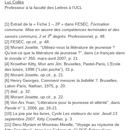
Luc Collès
Professeur à la faculté des Lettres à l’UCL
[1] Extrait de la « Fiche 1 – 2P » dans FESEC,
Formation
commune. Mise en œuvre des compétences terminales et des
e
savoirs communs, 2 et 3
degrés. Professionnel,
p. 48.
[2] FESEC,
op.cit.,
p. 48.
[3] Morant Josette, “Utilisez-vous la littérature de jeunesse ?
Qu’est-ce que la littérature de jeunesse ?”, dans
Le français dans
le monde
n° 350, mars-avril 2007, p. 21.
[4] Krowther Kitty,
Mon ami Jim,
Bruxelles, Pastel-Paris, L’Ecole
des loisirs, 1998 (“Lutin poche”), 31 p.
[5] Morant Josette,
op.cit.,
p. 21.
[6] Henry Georges,
Comment mesurer la lisibilité ?,
Bruxelles,
Labor-Paris, Nathan, 1975, p. 20.
[7]
Ibid.,
p. 32.
[8] Morant Josette,
op.cit.,
p. 22.
[9] Von Arx Yvan, “Littérature pour la jeunesse et altérité”, dans
Parole
n° 1, 2006, pp. 18-21.
[10] La joie par les livres,
Cycle Les visiteurs du soir. Jeudi 13
septembre 2007. Kitty Crowther,
p. 3.
[11] Deru Myriam et Moureau Mireille, “Voyage au royaume de