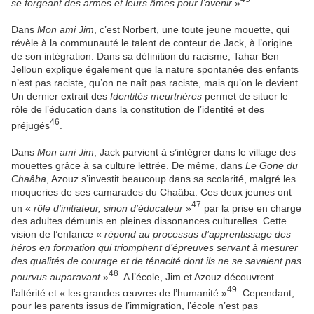
se forgeant des armes et leurs âmes pour l’avenir
.»
Dans
Mon ami Jim
, c’est Norbert, une toute jeune mouette, qui
révèle à la communauté le talent de conteur de Jack, à l’origine
de son intégration. Dans sa définition du racisme, Tahar Ben
Jelloun explique également que la nature spontanée des enfants
n’est pas raciste, qu’on ne naît pas raciste, mais qu’on le devient.
Un dernier extrait des
Identités meurtrières
permet de situer le
rôle de l’éducation dans la constitution de l’identité et des
46
préjugés
.
Dans
Mon ami Jim
, Jack parvient à s’intégrer dans le village des
mouettes grâce à sa culture lettrée. De même, dans
Le Gone du
Chaâba
, Azouz s’investit beaucoup dans sa scolarité, malgré les
moqueries de ses camarades du Chaâba. Ces deux jeunes ont
47
un «
rôle d’initiateur, sinon d’éducateur
»
par la prise en charge
des adultes démunis en pleines dissonances culturelles. Cette
vision de l’enfance «
répond au processus d’apprentissage des
héros en formation qui triomphent d’épreuves servant à mesurer
des qualités de courage et de ténacité dont ils ne se savaient pas
48
pourvus auparavant
»
. A l’école, Jim et Azouz découvrent
49
l’altérité et « les grandes œuvres de l’humanité »
. Cependant,
pour les parents issus de l’immigration, l’école n’est pas