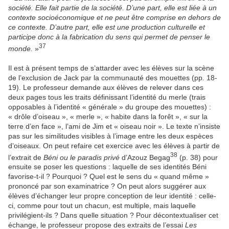
société. Elle fait partie de la société. D’une part, elle est liée à un
contexte socioéconomique et ne peut être comprise en dehors de
ce contexte. D’autre part, elle est une production culturelle et
participe donc à la fabrication du sens qui permet de penser le
37
monde.
»
Il est à présent temps de s’attarder avec les élèves sur la scène
de l’exclusion de Jack par la communauté des mouettes (pp. 18-
19). Le professeur demande aux élèves de relever dans ces
deux pages tous les traits définissant l’identité du merle (trais
opposables à l’identité « générale » du groupe des mouettes) :
« drôle d’oiseau », « merle », « habite dans la forêt », « sur la
terre d’en face », l’ami de Jim et « oiseau noir ». Le texte n’insiste
pas sur les similitudes visibles à l’image entre les deux espèces
d’oiseaux. On peut refaire cet exercice avec les élèves à partir de
38
l’extrait de
Béni ou le paradis privé
d’Azouz Begag
(p. 38) pour
ensuite se poser les questions : laquelle de ses identités Béni
favorise-t-il ? Pourquoi ? Quel est le sens du « quand même »
prononcé par son examinatrice ? On peut alors suggérer aux
élèves d’échanger leur propre conception de leur identité : celle-
ci, comme pour tout un chacun, est multiple, mais laquelle
privilégient-ils ? Dans quelle situation ? Pour décontextualiser cet
échange, le professeur propose des extraits de l’essai
Les