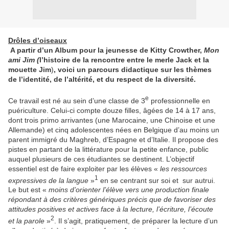
Drôles d’oiseaux
A partir d’un Album pour la jeunesse de Kitty Crowther,
Mon
ami Jim (
l’histoire de la rencontre entre
le merle Jack et la
mouette Jim
)
, voici un parcours didactique sur les thèmes
de l’identité, de l’altérité, et du respect de la diversité.
e
Ce travail est né au sein d’une classe de 3
professionnelle en
puériculture. Celui-ci compte douze filles, âgées de 14 à 17 ans,
dont trois primo arrivantes (une Marocaine, une Chinoise et une
Allemande) et cinq adolescentes nées en Belgique d’au moins un
parent immigré du Maghreb, d’Espagne et d’Italie. Il propose des
pistes en partant de la littérature pour la petite enfance, public
auquel plusieurs de ces étudiantes se destinent. L’objectif
essentiel est de faire exploiter par les élèves «
les ressources
1
expressives de la langue
»
en se centrant sur soi et sur autrui.
Le but est «
moins d’orienter l’élève vers une production finale
répondant à des critères génériques précis que de favoriser des
attitudes positives et actives face à la lecture, l’écriture, l’écoute
2
et la parole
»
. Il s’agit, pratiquement, de préparer la lecture d’un