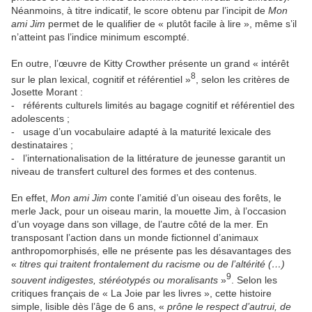
Néanmoins, à titre indicatif, le score obtenu par l’incipit de
Mon
ami Jim
permet de le qualifier de « plutôt facile à lire », même s’il
n’atteint pas l’indice minimum escompté.
En outre, l’œuvre de Kitty Crowther présente un grand « intérêt
8
sur le plan lexical, cognitif et référentiel »
, selon les critères de
Josette Morant :
- référents culturels limités au bagage cognitif et référentiel des
adolescents ;
- usage d’un vocabulaire adapté à la maturité lexicale des
destinataires ;
- l’internationalisation de la littérature de jeunesse garantit un
niveau de transfert culturel des formes et des contenus.
En effet,
Mon ami Jim
conte l’amitié d’un oiseau des forêts, le
merle Jack, pour un oiseau marin, la mouette Jim, à l’occasion
d’un voyage dans son village, de l’autre côté de la mer. En
transposant l’action dans un monde fictionnel d’animaux
anthropomorphisés, elle ne présente pas les désavantages des
«
titres qui traitent frontalement du racisme ou de l’altérité (…)
9
souvent indigestes, stéréotypés ou moralisants
»
. Selon les
critiques français de « La Joie par les livres », cette histoire
simple, lisible dès l’âge de 6 ans, «
prône le respect d’autrui, de