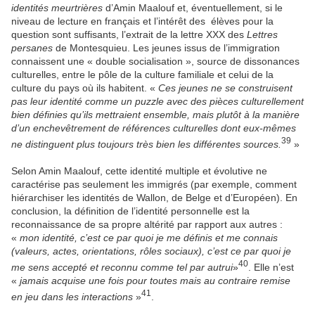
identités meurtrières
d’Amin Maalouf et, éventuellement, si le
niveau de lecture en français et l’intérêt des élèves pour la
question sont suffisants, l’extrait de la lettre XXX des
Lettres
persanes
de Montesquieu. Les jeunes issus de l’immigration
connaissent une « double socialisation », source de dissonances
culturelles, entre le pôle de la culture familiale et celui de la
culture du pays où ils habitent. «
Ces jeunes ne se construisent
pas leur identité comme un puzzle avec des pièces culturellement
bien définies qu’ils mettraient ensemble, mais plutôt à la manière
d’un enchevêtrement de références culturelles dont eux-mêmes
39
ne distinguent plus toujours très bien les différentes sources.
»
Selon Amin Maalouf, cette identité multiple et évolutive ne
caractérise pas seulement les immigrés (par exemple, comment
hiérarchiser les identités de Wallon, de Belge et d’Européen). En
conclusion, la définition de l’identité personnelle est la
reconnaissance de sa propre altérité par rapport aux autres :
«
mon identité, c’est ce par quoi je me définis et me connais
(valeurs, actes, orientations, rôles sociaux), c’est ce par quoi je
40
me sens accepté et reconnu comme tel par autrui
»
. Elle n’est
«
jamais acquise une fois pour toutes mais au contraire remise
41
en jeu dans les interactions
»
.