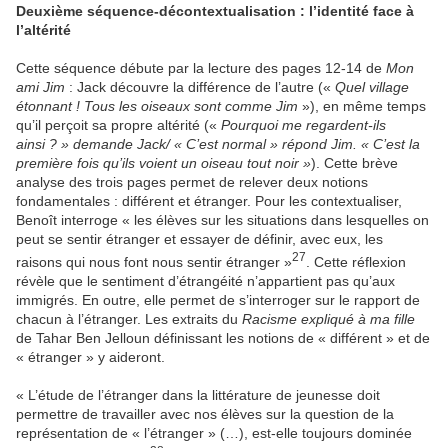
Deuxième séquence-décontextualisation : l’identité face à
l’altérité
Cette séquence débute par la lecture des pages 12-14 de
Mon
ami Jim
: Jack découvre la différence de l’autre («
Quel village
étonnant ! Tous les oiseaux sont comme Jim
»), en même temps
qu’il perçoit sa propre altérité («
Pourquoi me regardent-ils
ainsi ? » demande Jack/ « C’est normal » répond Jim. « C’est la
première fois qu’ils voient un oiseau tout noir »
). Cette brève
analyse des trois pages permet de relever deux notions
fondamentales : différent et étranger. Pour les contextualiser,
Benoît interroge « les élèves sur les situations dans lesquelles on
peut se sentir étranger et essayer de définir, avec eux, les
27
raisons qui nous font nous sentir étranger »
. Cette réflexion
révèle que le sentiment d’étrangéité n’appartient pas qu’aux
immigrés. En outre, elle permet de s’interroger sur le rapport de
chacun à l’étranger. Les extraits du
Racisme expliqué à ma fille
de Tahar Ben Jelloun définissant les notions de « différent » et de
« étranger » y aideront.
« L’étude de l’étranger dans la littérature de jeunesse doit
permettre de travailler avec nos élèves sur la question de la
représentation de « l’étranger » (…), est-elle toujours dominée