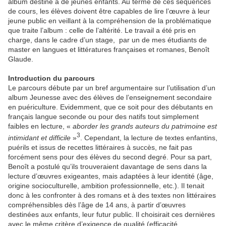
album destiné à de jeunes enfants. Au terme de ces séquences
de cours, les élèves doivent être capables de lire l’œuvre à leur
jeune public en veillant à la compréhension de la problématique
que traite l’album : celle de l’altérité. Le travail a été pris en
charge, dans le cadre d’un stage, par un de mes étudiants de
master en langues et littératures françaises et romanes, Benoît
Glaude.
Introduction du parcours
Le parcours débute par un bref argumentaire sur l’utilisation d’un
album Jeunesse avec des élèves de l’enseignement secondaire
en puériculture. Evidemment, que ce soit pour des débutants en
français langue seconde ou pour des natifs tout simplement
faibles en lecture, «
aborder les grands auteurs du patrimoine est
3
intimidant et difficile
»
. Cependant, la lecture de textes enfantins,
puérils et issus de recettes littéraires à succès, ne fait pas
forcément sens pour des élèves du second degré. Pour sa part,
Benoît a postulé qu’ils trouveraient davantage de sens dans la
lecture d’œuvres exigeantes, mais adaptées à leur identité (âge,
origine socioculturelle, ambition professionnelle, etc.). Il tenait
donc à les confronter à des romans et à des textes non littéraires
compréhensibles dès l’âge de 14 ans, à partir d’œuvres
destinées aux enfants, leur futur public. Il choisirait ces dernières
avec le même critère d’exigence de qualité (efficacité,