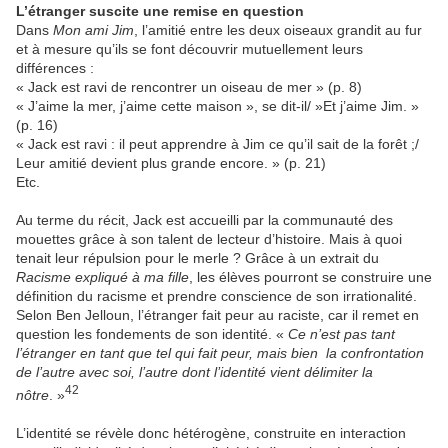
L’étranger suscite une remise en question
Dans
Mon ami Jim
, l’amitié entre les deux oiseaux grandit au fur
et à mesure qu’ils se font découvrir mutuellement leurs
différences :
« Jack est ravi de rencontrer un oiseau de mer » (p. 8)
« J’aime la mer, j’aime cette maison », se dit-il/ »Et j’aime Jim. »
(p. 16)
« Jack est ravi : il peut apprendre à Jim ce qu’il sait de la forêt ;/
Leur amitié devient plus grande encore. » (p. 21)
Etc.
Au terme du récit, Jack est accueilli par la communauté des
mouettes grâce à son talent de lecteur d’histoire. Mais à quoi
tenait leur répulsion pour le merle ? Grâce à un extrait du
Racisme expliqué à ma fille
, les élèves pourront se construire une
définition du racisme et prendre conscience de son irrationalité.
Selon Ben Jelloun, l’étranger fait peur au raciste, car il remet en
question les fondements de son identité. «
Ce n’est pas tant
l’étranger en tant que tel qui fait peur, mais bien la confrontation
de l’autre avec soi, l’autre dont l’identité vient délimiter la
42
nôtre
. »
L’identité se révèle donc hétérogène, construite en interaction