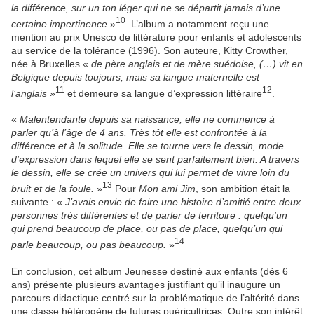
la différence, sur un ton léger qui ne se départit jamais d’une
10
certaine impertinence
»
. L’album a notamment reçu une
mention au prix Unesco de littérature pour enfants et adolescents
au service de la tolérance (1996). Son auteure, Kitty Crowther,
née à Bruxelles «
de père anglais et de mère suédoise, (…) vit en
Belgique depuis toujours, mais sa langue maternelle est
11
12
l’anglais
»
et demeure sa langue d’expression littéraire
.
«
Malentendante depuis sa naissance, elle ne commence à
parler qu’à l’âge de 4 ans. Très tôt elle est confrontée à la
différence et à la solitude. Elle se tourne vers le dessin, mode
d’expression dans lequel elle se sent parfaitement bien. A travers
le dessin, elle se crée un univers qui lui permet de vivre loin du
13
bruit et de la foule.
»
Pour
Mon ami Jim
, son ambition était la
suivante : «
J’avais envie de faire une histoire d’amitié entre deux
personnes très différentes et de parler de territoire : quelqu’un
qui prend beaucoup de place, ou pas de place, quelqu’un qui
14
parle beaucoup, ou pas beaucoup.
»
En conclusion, cet album Jeunesse destiné aux enfants (dès 6
ans) présente plusieurs avantages justifiant qu’il inaugure un
parcours didactique centré sur la problématique de l’altérité dans
une classe hétérogène de futures puéricultrices. Outre son intérêt