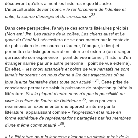
découvrent qu’elles aiment les histoires » que lit Jacke.
L’interculturalité devient donc «
le renforcement de l’identité et
33
enfin, la source d’énergie et de croissance
»
.
Dans cette perspective, l’analyse des extraits littéraires précités
(
Mon ami Jim, Les raisins de la colère, Les chiens aussi
et
Le
gone du Chaâba)
nécessitera de se documenter sur le contexte
de publication de ces sources (l’auteur, l’époque, le lieu) et
permettra de distinguer narration interne et externe (un étranger
qui raconte son expérience = point de vue interne ; l’histoire d’un
étranger narrée par une autre personne = point de vue externe).
En effet, «
les choix actanciels et points de vue narratifs ne sont
jamais innocents : on nous donne à lire des trajectoires où se
34
joue la lutte identitaire dans toute son acuité
»
. Cette prise de
conscience permet de saisir la puissance de projection qu’offre la
littérature. Si
« la plupart d’entre nous n’a pas la possibilité de
35
vivre la culture de l’autre de l’intérieur
»
, nous pouvons
néanmoins en expérimenter une approche interne par la
littérature, apparaissant comme «
l’expression et la mise en
forme esthétique de représentations partagées par les membres
36
d’une même communauté
»
.
«
La littérature pour la jeunesse n’est pas un simple miroir de la