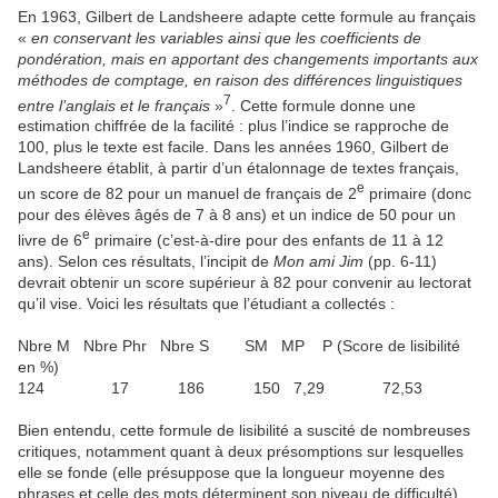
En 1963, Gilbert de Landsheere adapte cette formule au français
«
en conservant les variables ainsi que les coefficients de
pondération, mais en apportant des changements importants aux
méthodes de comptage, en raison des différences linguistiques
7
entre l’anglais et le français
»
. Cette formule donne une
estimation chiffrée de la facilité : plus l’indice se rapproche de
100, plus le texte est facile. Dans les années 1960, Gilbert de
Landsheere établit, à partir d’un étalonnage de textes français,
e
un score de 82 pour un manuel de français de 2
primaire (donc
pour des élèves âgés de 7 à 8 ans) et un indice de 50 pour un
e
livre de 6
primaire (c’est-à-dire pour des enfants de 11 à 12
ans). Selon ces résultats, l’incipit de
Mon ami Jim
(pp. 6-11)
devrait obtenir un score supérieur à 82 pour convenir au lectorat
qu’il vise. Voici les résultats que l’étudiant a collectés :
Nbre M Nbre Phr Nbre S SM MP P (Score de lisibilité
en %)
124 17 186 150 7,29 72,53
Bien entendu, cette formule de lisibilité a suscité de nombreuses
critiques, notamment quant à deux présomptions sur lesquelles
elle se fonde (elle présuppose que la longueur moyenne des
phrases et celle des mots déterminent son niveau de difficulté).