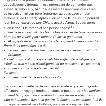
géopolitiques différents. Il est intéressant de demander aux
élèves si, selon eux, Azouz a les mêmes ambitions que celles
qu’investit en lui son père (retourner au pays avec un bon
diplôme et de l’argent). Après avoir écouté leur avis, on pourrait
leur lire cet extrait de
Les Chiens aussi
d’Azouz Begag, après
23
avoir introduit le roman et ses personnages
:
«
Une belle après-midi de chien. Mais à cause de l’image de mon
père qui ne voulait pas s’effacer, j’avais le goût amer.
-
Akim, qu’est-ce que tu voudrais faire quand tu seras grand ?
Entre deux bouchées, il a dit :
-
Technichien, mécanichien, des métiers qui servent…et toi ?
-
Créateur
Il a fait un gros glourps qui a failli l’étrangler. J’ai expliqué que
c’était un truc à base d’intelligence et de questions. Il s’est remis
à bouffer comme si je n’avais rien dit.
Il a ajouté :
-
Tu veux inventer le monde, quoi ?
»
En conclusion, cette petite séquence révélera que les migrants
effectuent un voyage fondateur, dans la mesure où «
les familles
quittent leur pays d’origine abandonnant derrière elles maison
vide et habitudes, fuyant la guerre, la famine ou les dettes. (…) Et
un voyage familial vers l’ailleurs, un voyage long, pénible,