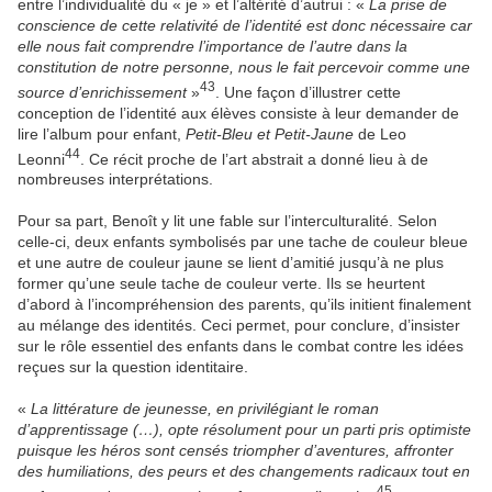
entre l’individualité du « je » et l’altérité d’autrui : «
La prise de
conscience de cette relativité de l’identité est donc nécessaire car
elle nous fait comprendre l’importance de l’autre dans la
constitution de notre personne, nous le fait percevoir comme une
43
source d’enrichissement
»
. Une façon d’illustrer cette
conception de l’identité aux élèves consiste à leur demander de
lire l’album pour enfant,
Petit-Bleu et Petit-Jaune
de Leo
44
Leonni
. Ce récit proche de l’art abstrait a donné lieu à de
nombreuses interprétations.
Pour sa part, Benoît y lit une fable sur l’interculturalité. Selon
celle-ci, deux enfants symbolisés par une tache de couleur bleue
et une autre de couleur jaune se lient d’amitié jusqu’à ne plus
former qu’une seule tache de couleur verte. Ils se heurtent
d’abord à l’incompréhension des parents, qu’ils initient finalement
au mélange des identités. Ceci permet, pour conclure, d’insister
sur le rôle essentiel des enfants dans le combat contre les idées
reçues sur la question identitaire.
«
La littérature de jeunesse, en privilégiant le roman
d’apprentissage (…), opte résolument pour un parti pris optimiste
puisque les héros sont censés triompher d’aventures, affronter
des humiliations, des peurs et des changements radicaux tout en
45