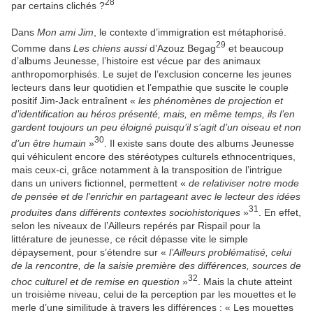
28
par certains clichés ?
Dans
Mon ami Jim
, le contexte d’immigration est métaphorisé.
29
Comme dans
Les chiens aussi
d’Azouz Begag
et beaucoup
d’albums Jeunesse, l’histoire est vécue par des animaux
anthropomorphisés. Le sujet de l’exclusion concerne les jeunes
lecteurs dans leur quotidien et l’empathie que suscite le couple
positif Jim-Jack entraînent «
les phénomènes de projection et
d’identification au héros présenté, mais, en même temps, ils l’en
gardent toujours un peu éloigné puisqu’il s’agit d’un oiseau et non
30
d’un être humain
»
. Il existe sans doute des albums Jeunesse
qui véhiculent encore des stéréotypes culturels ethnocentriques,
mais ceux-ci, grâce notamment à la transposition de l’intrigue
dans un univers fictionnel, permettent «
de relativiser notre mode
de pensée et de l’enrichir en partageant avec le lecteur des idées
31
produites dans différents contextes sociohistoriques
»
. En effet,
selon les niveaux de l’Ailleurs repérés par Rispail pour la
littérature de jeunesse, ce récit dépasse vite le simple
dépaysement, pour s’étendre sur «
l’Ailleurs problématisé, celui
de la rencontre, de la saisie première des différences, sources de
32
choc culturel et de remise en question
»
. Mais la chute atteint
un troisième niveau, celui de la perception par les mouettes et le
merle d’une similitude à travers les différences : « Les mouettes