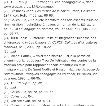
[21] TELEMAQUE, « L’étranger. Fiche pédagogique », dans
www.crdp.ac-creteil.fr/telemaque.
[22] Steinbeck John,
Les raisins de la colère,
Paris, Gallimard,
1947, coll. Folio n° 83, pp. 66-68.
[23]
Collès Luc, « La quête identitaire des adolescents issus de
l’immigration maghrébine à travers un roman de la littérature
beur »,
in
Le langage et l’homme,
vol. XXXXIII, n° 1, juin 2008,
pp. 66-77.
[24] Turin Joëlle, « Interculturalité et intégration : richesse des
différences »,
in
Les Cahiers du CLPCF. Cultures d’ici, cultures
d’ailleurs,
n° 1, 2002, pp. 18-22.
[25]
Ibid.
[26] Michel Patrick, « Voici mon histoire… si je la perds en
chemin, qui la retrouvera ? ou De l’utilisation des contes de la
tradition orale pour rapprocher école et famille en milieu
immigré » dans De Smet Noëlle et Rasson Nathalie,
A l’école de
l’interculturel. Pratiques pédagogiques en débat,
Bruxelles, Vie
ouvrière, 1993, p. 86-95.
[27] TELEMAQUE,
op. cit.
[28]
Ibid.
[29] Collès Luc,
op. cit
, pp. 66-77.
[30] Collès Luc,
Ibid.
[31] Von Arx Yvan,
op. cit,
p. 21.
[32] Collès Luc et Lebrun Monique, « Littérature ethnique de