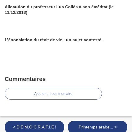
Allocution du professeur Luc Collès à son éméritat (le
11/12/2013)
L’énonciation du récit de vie : un sujet contesté.
Commentaires
Ajouter un commentaire
< D.E.M.O.C.R.A.T.I.E !
Printemps arabe... >