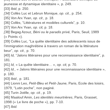
jeunesse et dynamique identitaire », p. 249.
[33]
Ibid
, p. 250.
[34]
Collès Luc et Lebrun Monique,
op. cit.,
p. 254.
[35] Von Arx Yvan,
op. cit.,
p. 18.
[36] Collès, “Littératures et modèles culturels”, p. 10.
[37] Von Arx Yvan,
op. cit,
p. 18.
[38]
Begag Azouz,
Béni ou le paradis privé,
Paris, Seuil, 1989
(« Points »).
[39] Collès Luc, “La quête identitaire des adolescents issus de
l’immigration maghrébine à travers un roman de la littérature
beur”,
op. cit.,
p. 70.
[40]
Id,
“Jalons littéraires pour une reconnaissance identitaire”, p.
181.
[41]
Id,
« La quête identitaire… »,
op. cit,
p. 70.
[42]
Id., «
Jalons littéraires pour une reconnaissance identitaire »,
p. 180.
[43]
Ibid.,
p. 181.
[44] Lionni Leo,
Petit-Bleu et Petit-Jaune,
Paris, Ecole des loisirs,
1979, “Lutin poche”, non paginé.
[45] Turin Joëlle,
op. cit
., p. 19.
[46] Maalouf Amin,
Les identités meurtrières
, Paris, Grasset,
1998 (« Le livre de poche »), pp. 7-10.
[47]
Ibid.