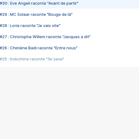
#30 : Eve Angeli raconte "Avant de partir"
#29 : MC Solaar raconte "Bouge de là"
28 : Lorie raconte "Je vais vite"
#27 : Christophe Willem raconte "Jacques a dit"
#26 : Chimène Badi raconte "Entre nous"
#25 : Indochine raconte "3e sexe"
#24 : Zaho raconte "C'est chelou"
#23 : Patrick Bruel raconte "Au café des délices"
#22 : Kyo raconte "Le chemin"
#21 : Nolwenn Leroy raconte "Cassé"
#20 : Patrick Hernandez raconte "Born to be alive"
#19 : Lorie raconte "Près de moi"
#18 : Michael Jones raconte "A nos actes manqués" (avec Jean-Jacque