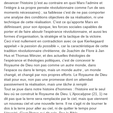
devancer l'histoire (c'est au contraire en quoi Marx l'admire et
l'intègre à sa propre pensée révolutionnaire comme l'un de ses
moments nécessaires) ; sa faiblesse c'est de ne pas comporter
une analyse des conditions objectives de sa réalisation, ni une
technique de cette réalisation. C'est ce qu'apporte Marx en
définissant, pour son époque, les forces sociales capables de
porter et de faire aboutir l'espérance révolutionnaire, et aussi les
formes d'organisation, la stratégie et la tactique de la victoire.
Ceci n'est nullement en contradiction avec ce que Kierkegaard
appelait
« la passion du possible
», car la caractéristique de cette
tradition révolutionnaire chrétienne, de Joachim de Flore à Jan
Hus et Thomas Miinzer, et des actuelles théologies de
l'espérance et théologies politiques, c'est de concevoir le
Royaume de Dieu non pas comme un
autre
monde, dans
l'espace ou dans le temps, mais un monde
autre ,
un monde
changé, et changé par nos propres efforts. Le Royaume de Dieu
était pour eux, non pas une promesse dont on attendait
passivement la réalisation,
mais une tâche à remplir .
Tout se joue dans notre histoire d'hommes : l'histoire est le seul
lieu où se construit le Royaume de Dieu. L
'Apocalypse
(21, 1) ne
dit pas que la terre sera remplacée par le ciel, mais que viennent
un nouveau ciel et une nouvelle terre. Il ne s'agit ni de tourner le
dos à la terre pour aller au ciel, ni de quitter le temps pour