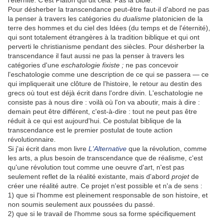
l'éternité. C'est Platon qui dit cela. Pas la Bible.
Pour désherber la transcendance peut-être faut-il d'abord ne pas
la penser à travers les catégories du
dualisme
platonicien de la
terre des hommes et du ciel des Idées (du temps et de l'éternité),
qui sont totalement étrangères à la tradition biblique et qui ont
perverti le christianisme pendant des siècles. Pour désherber la
transcendance il faut aussi ne pas la penser à travers les
catégories d'une
eschatologie fixiste ;
ne pas concevoir
l'eschatologie comme une description de ce qui se passera — ce
qui impliquerait une clôture de l'histoire, le retour au destin des
grecs où tout est déjà écrit dans l'ordre divin. L'eschatologie ne
consiste pas à nous dire : voilà où l'on va aboutir, mais à dire :
demain peut être différent, c'est-à-dire : tout ne peut pas être
réduit à ce qui est aujourd'hui. Ce postulat biblique de la
transcendance est le premier postulat de toute action
révolutionnaire.
Si j'ai écrit dans mon livre
L'Alternative
que la révolution, comme
les arts, a plus besoin de transcendance que de réalisme, c'est
qu'une révolution tout comme une oeuvre d'art, n'est pas
seulement reflet de la réalité existante, mais d'abord
projet
de
créer une réalité autre. Ce projet n'est possible et n'a de sens :
1) que si l'homme est pleinement responsable de son histoire, et
non soumis seulement aux poussées du passé.
2) que si le travail de l'homme sous sa forme spécifiquement