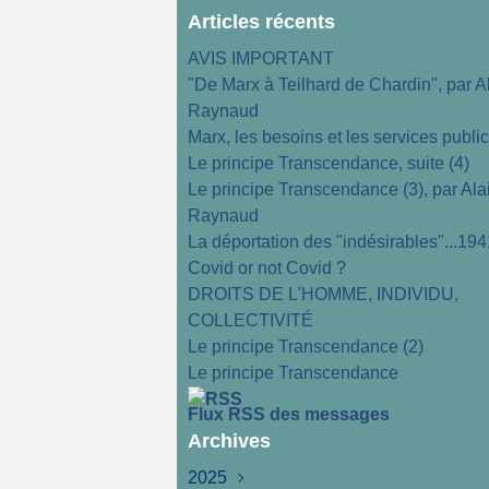
Articles récents
AVIS IMPORTANT
"De Marx à Teilhard de Chardin", par A
Raynaud
Marx, les besoins et les services publi
Le principe Transcendance, suite (4)
Le principe Transcendance (3), par Ala
Raynaud
La déportation des "indésirables"...194
Covid or not Covid ?
DROITS DE L'HOMME, INDIVIDU,
COLLECTIVITÉ
Le principe Transcendance (2)
Le principe Transcendance
Flux RSS des messages
Archives
2025