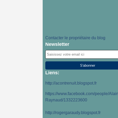
Contacter le propriétaire du blog
Newsletter
Liens:
http://acontrenuit.blogspot.fr
https://www.facebook.com/people/Alain
Raynaud/1332223600
http://rogergaraudy.blogspot.fr