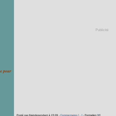
Publicité
ce pour
Posté par Alaindependant à 15:09 -
Commentaires [
…
]
- Permalien [
#
]