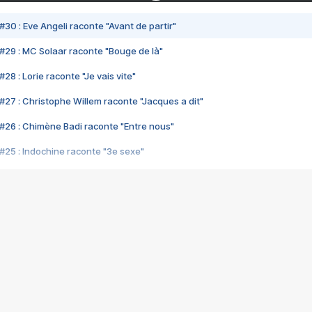
#30 : Eve Angeli raconte "Avant de partir"
#29 : MC Solaar raconte "Bouge de là"
28 : Lorie raconte "Je vais vite"
#27 : Christophe Willem raconte "Jacques a dit"
#26 : Chimène Badi raconte "Entre nous"
#25 : Indochine raconte "3e sexe"
#24 : Zaho raconte "C'est chelou"
#23 : Patrick Bruel raconte "Au café des délices"
#22 : Kyo raconte "Le chemin"
#21 : Nolwenn Leroy raconte "Cassé"
#20 : Patrick Hernandez raconte "Born to be alive"
#19 : Lorie raconte "Près de moi"