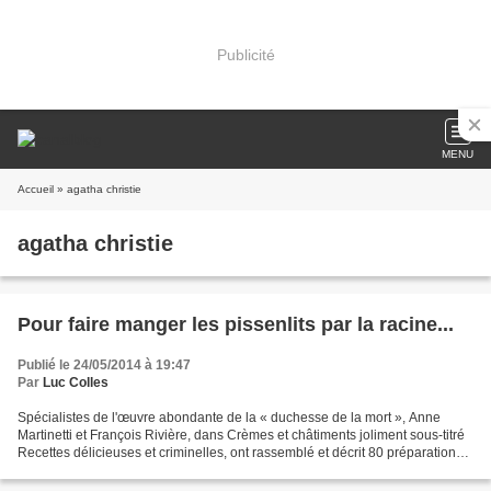
Publicité
MENU
Accueil
» agatha christie
agatha christie
Pour faire manger les pissenlits par la racine...
Publié le 24/05/2014 à 19:47
Par
Luc Colles
Spécialistes de l'œuvre abondante de la « duchesse de la mort », Anne
Martinetti et François Rivière, dans Crèmes et châtiments joliment sous-titré
Recettes délicieuses et criminelles, ont rassemblé et décrit 80 préparations
culinaires évoquées dans les...