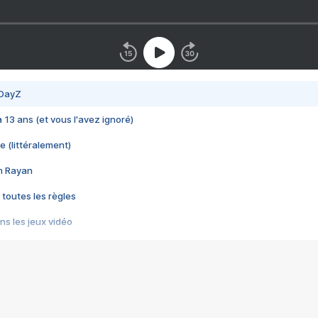
 DayZ
 a 13 ans (et vous l'avez ignoré)
e (littéralement)
im Rayan
 toutes les règles
s les jeux vidéo
us choquant de Rockstar ? - Le scandale BULLY
e plus moche de Steam
du RÊVE tourne au CAUCHEMAR