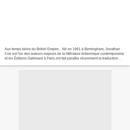
Aux temps bénis du British Empire... Né en 1961 à Birmingham, Jonathan
Coe est l'un des auteurs majeurs de la littérature britannique contemporaine
et les Éditions Gallimard à Paris ont fait paraître récemment la traduction
française de son Expo 58 ,...