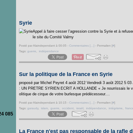
Syrie
Appel à faire cesser l’agression contre la Syrie et à refuser
le site du Comité Valmy
Posté par Alaindependant à 00:05 -
Commentaires [
…
]
- Permalien [
#
]
Tags:
guerre
,
indépendance
Sur la politique de la France en Syrie
proposé par Michel Peyret 4 août 2012 Vendredi 3 août 2012 5 
: UN PRETRE SYRIEN ECRIT A HOLLANDE « Je nourrissais le vague
olitique de cirque de votre burlesque prédécesseur....
Posté par Alaindependant à 10:15 -
Commentaires [
…
]
- Permalien [
#
]
Tags:
garaudy
,
islam
,
guerre
,
occident
,
israël
,
indépendance
,
intégrisme
,
franc
24 085
La France n'est pas responsable de la rafle d