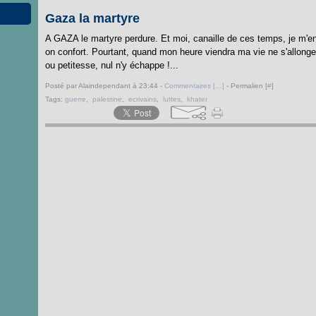
Gaza la martyre
A GAZA le martyre perdure. Et moi, canaille de ces temps, je m
on confort. Pourtant, quand mon heure viendra ma vie ne s'allonge
ou petitesse, nul n'y échappe !...
Posté par Alaindependant à 23:44 -
Commentaires [
…
]
- Permalien [
#
]
Tags:
guerre
,
palestine
,
ecrivains
,
luttes
,
khater