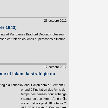
28 octobre 2012
ier 1943)
Stalingrad Par James Bradford DeLongProfesseur
tre passé est fait de couches superposées d’instinc
17 octobre 2012
e et Islam, la stratégie du
Michel Collon sera à Clermont-F
errand à l'invitation des Amis du
temps des cerises pour échange
r autour de son livre - d'une brûla
nte actualité - jeudi 18 octobre 2
012, 20 h, Amphi 2, Fac de Lettr