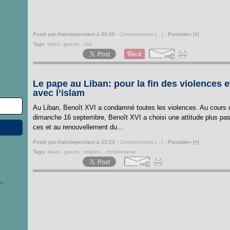
Posté par Alaindependant à 00:06 -
Commentaires [
…
]
- Permalien [
#
]
Tags:
islam
,
guerre
,
usa
Le pape au Liban: pour la fin des violences 
avec l’islam
Au Liban, Benoît XVI a condamné toutes les violences. Au cours 
dimanche 16 septembre, Benoît XVI a choisi une attitude plus pasto
ces et au renouvellement du...
Posté par Alaindependant à 23:23 -
Commentaires [
…
]
- Permalien [
#
]
Tags:
islam
,
guerre
,
religion
,
christianisme
-