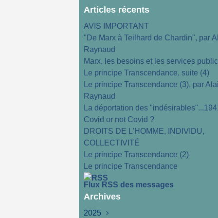
Articles récents
AVIS IMPORTANT
"De Marx à Teilhard de Chardin", par A
Raynaud
Marx, les besoins et les services publi
Le principe Transcendance, suite (4)
Le principe Transcendance (3), par Ala
Raynaud
La déportation des "indésirables"...194
Covid or not Covid ?
DROITS DE L'HOMME, INDIVIDU,
COLLECTIVITÉ
Le principe Transcendance (2)
Le principe Transcendance
Flux RSS des messages
Archives
2025