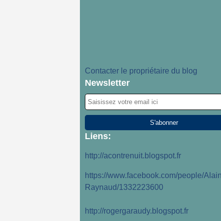
Contacter le propriétaire du blog
Newsletter
Liens:
http://acontrenuit.blogspot.fr
https://www.facebook.com/people/Alain
Raynaud/1332223600
http://rogergaraudy.blogspot.fr