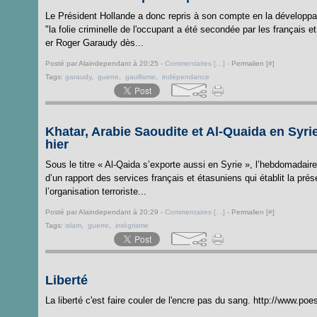
Le Président Hollande a donc repris à son compte en la développan
"la folie criminelle de l'occupant a été secondée par les français et 
er Roger Garaudy dès...
Posté par Alaindependant à 20:25 -
Commentaires [
…
]
- Permalien [
#
]
Tags:
garaudy
,
guerre
,
gaullisme
,
indépendance
Khatar, Arabie Saoudite et Al-Quaida en Syr
hier
Sous le titre « Al-Qaida s’exporte aussi en Syrie », l’hebdomadair
d’un rapport des services français et étasuniens qui établit la pr
l’organisation terroriste...
Posté par Alaindependant à 20:29 -
Commentaires [
…
]
- Permalien [
#
]
Tags:
islam
,
guerre
,
intégrisme
Liberté
La liberté c'est faire couler de l'encre pas du sang. http://www.poe