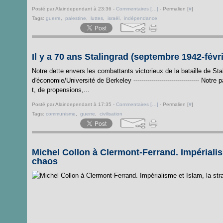
Posté par Alaindependant à 23:36 -
Commentaires [
…
]
- Permalien [
#
]
Tags:
guerre
,
palestine
,
luttes
,
israël
,
indépendance
Il y a 70 ans Stalingrad (septembre 1942-févr
Notre dette envers les combattants victorieux de la bataille de 
d'économie/Université de Berkeley --------------------------------- No
t, de propensions,...
Posté par Alaindependant à 17:35 -
Commentaires [
…
]
- Permalien [
#
]
Tags:
communisme
,
guerre
,
civilisation
Michel Collon à Clermont-Ferrand. Impérialism
chaos