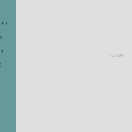
lain
cs
in
Publicité
1