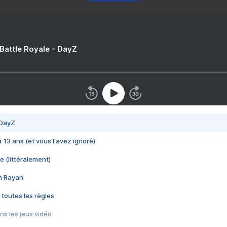
 Battle Royale - DayZ
 DayZ
 a 13 ans (et vous l'avez ignoré)
e (littéralement)
im Rayan
 toutes les règles
s les jeux vidéo