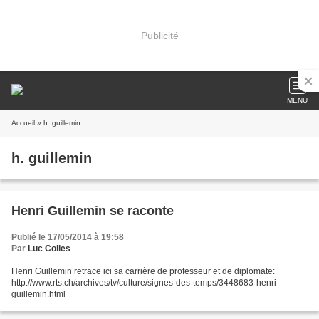
Publicité
MENU
Accueil
» h. guillemin
h. guillemin
Henri Guillemin se raconte
Publié le 17/05/2014 à 19:58
Par
Luc Colles
Henri Guillemin retrace ici sa carrière de professeur et de diplomate:
http://www.rts.ch/archives/tv/culture/signes-des-temps/3448683-henri-
guillemin.html