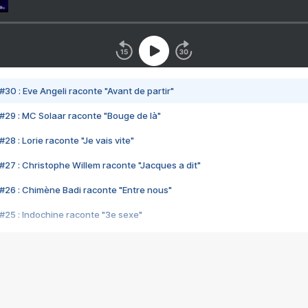
#30 : Eve Angeli raconte "Avant de partir"
#29 : MC Solaar raconte "Bouge de là"
28 : Lorie raconte "Je vais vite"
#27 : Christophe Willem raconte "Jacques a dit"
#26 : Chimène Badi raconte "Entre nous"
#25 : Indochine raconte "3e sexe"
#24 : Zaho raconte "C'est chelou"
#23 : Patrick Bruel raconte "Au café des délices"
#22 : Kyo raconte "Le chemin"