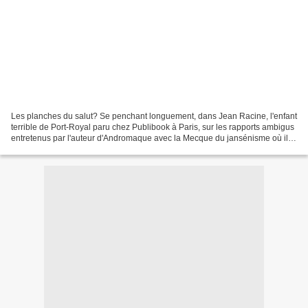
Les planches du salut? Se penchant longuement, dans Jean Racine, l'enfant
terrible de Port-Royal paru chez Publibook à Paris, sur les rapports ambigus
entretenus par l'auteur d'Andromaque avec la Mecque du jansénisme où il
avait été recueilli et éduqué,...