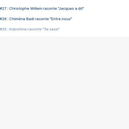
#27 : Christophe Willem raconte "Jacques a dit"
#26 : Chimène Badi raconte "Entre nous"
#25 : Indochine raconte "3e sexe"
#24 : Zaho raconte "C'est chelou"
#23 : Patrick Bruel raconte "Au café des délices"
#22 : Kyo raconte "Le chemin"
#21 : Nolwenn Leroy raconte "Cassé"
#20 : Patrick Hernandez raconte "Born to be alive"
#19 : Lorie raconte "Près de moi"
#18 : Michael Jones raconte "A nos actes manqués" (avec Jean-Jacque
#17 : Khaled raconte "Aïcha"
#16 : Corneille raconte "Parce qu'on vient de loin"