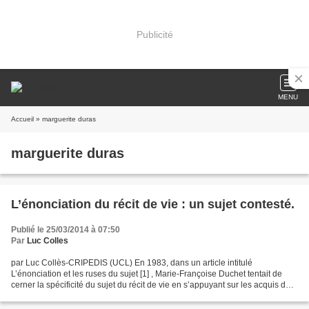
Publicité
MENU
Accueil
» marguerite duras
marguerite duras
L’énonciation du récit de vie : un sujet contesté.
Publié le 25/03/2014 à 07:50
Par
Luc Colles
par Luc Collès-CRIPEDIS (UCL) En 1983, dans un article intitulé
L’énonciation et les ruses du sujet [1] , Marie-Françoise Duchet tentait de
cerner la spécificité du sujet du récit de vie en s’appuyant sur les acquis de
la linguistique de l’énonciation....