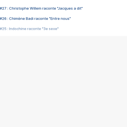
#27 : Christophe Willem raconte "Jacques a dit"
#26 : Chimène Badi raconte "Entre nous"
#25 : Indochine raconte "3e sexe"
#24 : Zaho raconte "C'est chelou"
#23 : Patrick Bruel raconte "Au café des délices"
#22 : Kyo raconte "Le chemin"
#21 : Nolwenn Leroy raconte "Cassé"
#20 : Patrick Hernandez raconte "Born to be alive"
#19 : Lorie raconte "Près de moi"
#18 : Michael Jones raconte "A nos actes manqués" (avec Jean-Jacque
#17 : Khaled raconte "Aïcha"
#16 : Corneille raconte "Parce qu'on vient de loin"