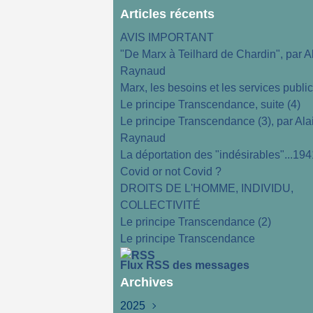
Articles récents
AVIS IMPORTANT
"De Marx à Teilhard de Chardin", par A
Raynaud
Marx, les besoins et les services publi
Le principe Transcendance, suite (4)
Le principe Transcendance (3), par Ala
Raynaud
La déportation des "indésirables"...194
Covid or not Covid ?
DROITS DE L'HOMME, INDIVIDU,
COLLECTIVITÉ
Le principe Transcendance (2)
Le principe Transcendance
Flux RSS des messages
Archives
2025