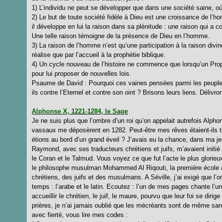
1) L’individu ne peut se développer que dans une société saine, où
2) Le but de toute société fidèle à Dieu est une croissance de l’
il développe en lui la raison dans sa plénitude : une raison qui a 
Une telle raison témoigne de la présence de Dieu en l’homme.
3) La raison de l’homme n’est qu’une participation à la raison divi
réalise que par l’accueil à la prophétie biblique.
4) Un cycle nouveau de l’histoire ne commence que lorsqu’un Pr
pour lui proposer de nouvelles lois.
Psaume de David : Pourquoi ces vaines pensées parmi les peuples 
ils contre l’Eternel et contre son oint ? Brisons leurs liens. Délivr
Alphonse X, 1221-1284, le Sage
Je ne suis plus que l’ombre d’un roi qu’on appelait autrefois Alph
vassaux me déposèrent en 1282. Peut-être mes rêves étaient-ils t
étions au bord d’un grand éveil ? J’avais eu la chance, dans ma je
Raymond, avec ses traducteurs chrétiens et juifs, m’avaient initié à l
le Coran et le Talmud. Vous voyez ce que fut l’acte le plus glorieu
le philosophe musulman Mohammed Al Riqouti, la première école a
chrétiens, des juifs et des musulmans. A Séville, j’ai exigé que 
temps : l’arabe et le latin. Ecoutez : l’un de mes pages chante l’
accueillir le chrétien, le juif, le maure, pourvu que leur foi se d
prières, je n’ai jamais oublié que les mécréants sont de même sa
avec fierté, vous lire mes codes :