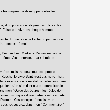
s les moyens de développer toutes les
pe, d’un pouvoir de religieux complices des
t ”. Faisons-le vivre en chaque homme !
rainte du Prince ou de l’enfer ou par désir de
a : ceci est à moi.
 ; Dieu seul est Maître, et l’enseignement le
 soi-même. Vous entendez, par soi-même.
e maître, mais, au-delà, tous ces propos
 Roschd, le Livre Saint n’est pas notre Thora
e la raison et de la révélation : elles sont deux
e lorsqu’on s’en tient à une lecture littérale
 dans mon “ Guide des égarés ” les règles de
blèmes historiques doivent être résolus à partir
 l’histoire. Ces principes éternels, mon
ue vous retrouverez dans mon “ Commentaire ”