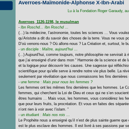
Averroes-Maïmonide-Alphonse X-Ibn-Arabi
Lu
à la Fondation Roger Garaudy, au 
Averroes
,
1126-1198, le musulman
-
Ibn Roschd… Ibn Roschd …
(…) la médecine, l’astronomie, toutes les sciences … Vous voulez
qu’Aristote a dit du savoir des choses de la terre. Vous ne vous 
D’où venons-nous ? Où allons-nous ? La Création et, surtout, le but 
-
un disciple :
Maître, aujourd’hui …
(…) Aujourd’hui, comme toujours, notre philosophie ne servirait à r
que j’ai enseigné d’unir dans mon “ Harmonie de la science et de la
et la logique pour découvrir les causes. Une sagesse qui réfléchi
scientifique pour qu’elle serve à rendre notre vie plus belle. La rév
seulement par révélation que nous connaissons les fins dernières de
-
une femme :
Mais pour nous les femmes ?
Les femmes ont les mêmes fins dernières que les hommes. Le Co
femmes, qui cherchent la Loi de Dieu et ceux qui ne s’en soucient p
êtres humains … Mais vous, les hommes, vous considérez les f
que pour leurs fruits, la procréation. Et vous en faites des séparée
n’ont rien à voir avec l’islam. ”
-
un étudiant :
Mais nos rois …
Le Prophète nous a enseigné qu’il n’est de plus sainte guerre que de
est le plus esclave des hommes. Il est livré à ses passions par se