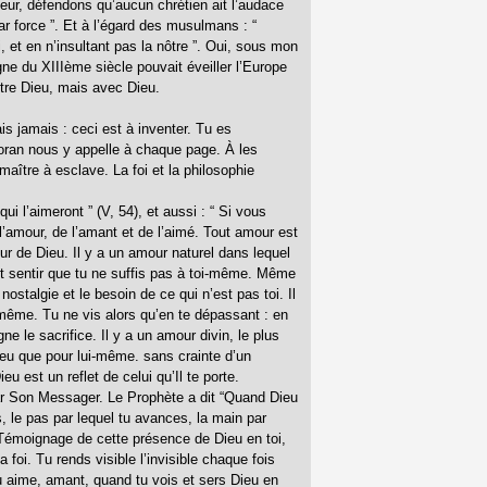
eur, défendons qu’aucun chrétien ait l’audace
ar force ”. Et à l’égard des musulmans : “
, et en n’insultant pas la nôtre ”. Oui, sous mon
gne du XIIIème siècle pouvait éveiller l’Europe
ntre Dieu, mais avec Dieu.
ais jamais : ceci est à inventer. Tu es
oran nous y appelle à chaque page. À les
maître à esclave. La foi et la philosophie
i l’aimeront ” (V, 54), et aussi : “ Si vous
 l’amour, de l’amant et de l’aimé. Tout amour est
ur de Dieu. Il y a un amour naturel dans lequel
fait sentir que tu ne suffis pas à toi-même. Même
ostalgie et le besoin de ce qui n’est pas toi. Il
-même. Tu ne vis alors qu’en te dépassant : en
ne le sacrifice. Il y a un amour divin, le plus
Dieu que pour lui-même. sans crainte d’un
 est un reflet de celui qu’Il te porte.
é par Son Messager. Le Prophète a dit “Quand Dieu
ois, le pas par lequel tu avances, la main par
. Témoignage de cette présence de Dieu en toi,
a foi. Tu rends visible l’invisible chaque fois
u aime, amant, quand tu vois et sers Dieu en