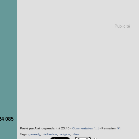
Publicité
24 085
Posté par Alaindependant à 23:40 -
Commentaires [
…
]
- Permalien [
#
]
Tags:
garaudy
,
civilisation
,
religion
,
dieu