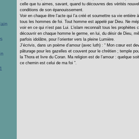
celle que tu aimes, savant, quand tu découvres des vérités nouvel
conditions de son épanouissement.
Voir en chaque être l’acte qui l’a créé et soumettre sa vie entière à
tous les hommes de foi. Tout homme est appelé par Dieu. Ne mépri
lain
voir en ce qui n’est pas Lui. L’islam reconnaît tous les prophè
découvrir en chaque homme le germe, en lui, du désir de Dieu, m
cs
parfois idolâtre, pour l’orienter vers la pleine Lumière.
J’écrivis, dans un poème d’amour (avec luth) : “ Mon cœur est dev
pâturage pour les gazelles et couvent pour le chrétien ; temple pour
in
la Thora et livre du Coran. Ma religion est de l’amour : quelque so
ce chemin est celui de ma foi ”.
1