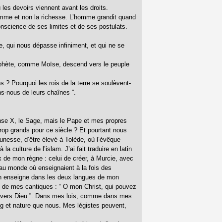
 les devoirs viennent avant les droits.
homme et non la richesse. L’homme grandit quand
conscience de ses limites et de ses postulats.
ne, qui nous dépasse infiniment, et qui ne se
ophète, comme Moïse, descend vers le peuple
? Pourquoi les rois de la terre se soulèvent-
ons-nous de leurs chaînes ”.
onse X, le Sage, mais le Pape et mes propres
rop grands pour ce siècle ? Et pourtant nous
unesse, d’être élevé à Tolède, où l’évêque
a culture de l’islam. J’ai fait traduire en latin
x de mon règne : celui de créer, à Murcie, avec
u monde où enseignaient à la fois des
l’on enseigne dans les deux langues de mon
un de mes cantiques : “ O mon Christ, qui pouvez
irige vers Dieu ”. Dans mes lois, comme dans mes
ng et nature que nous. Mes légistes peuvent,