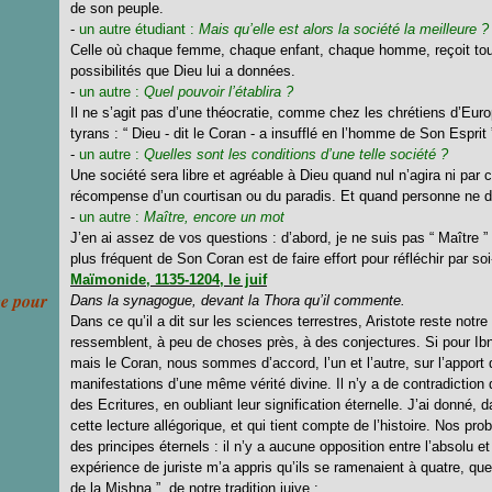
de son peuple.
-
un autre étudiant :
Mais qu’elle est alors la société la meilleure ?
Celle où chaque femme, chaque enfant, chaque homme, reçoit tou
possibilités que Dieu lui a données.
-
un autre :
Quel pouvoir l’établira ?
Il ne s’agit pas d’une théocratie, comme chez les chrétiens d’Euro
tyrans : “ Dieu - dit le Coran - a insufflé en l’homme de Son Espri
-
un autre :
Quelles sont les conditions d’une telle société ?
Une société sera libre et agréable à Dieu quand nul n’agira ni par c
récompense d’un courtisan ou du paradis. Et quand personne ne dir
-
un autre :
Maître, encore un mot
J’en ai assez de vos questions : d’abord, je ne suis pas “ Maître ”
plus fréquent de Son Coran est de faire effort pour réfléchir par
Maïmonide, 1135-1204, le juif
ce pour
Dans la synagogue, devant la Thora qu’il commente.
Dans ce qu’il a dit sur les sciences terrestres, Aristote reste notr
ressemblent, à peu de choses près, à des conjectures. Si pour Ibn
mais le Coran, nous sommes d’accord, l’un et l’autre, sur l’apport d
manifestations d’une même vérité divine. Il n’y a de contradiction qu
des Ecritures, en oubliant leur signification éternelle. J’ai donné,
cette lecture allégorique, et qui tient compte de l’histoire. Nos pro
des principes éternels : il n’y a aucune opposition entre l’absolu et
expérience de juriste m’a appris qu’ils se ramenaient à quatre, q
de la Mishna ”, de notre tradition juive :