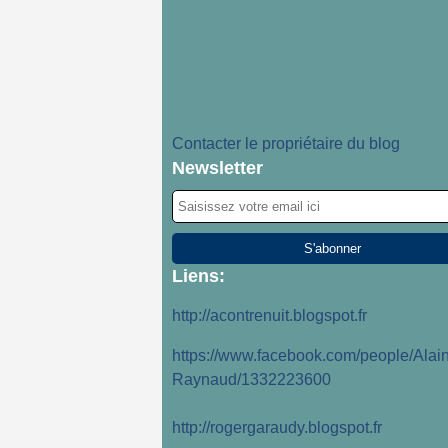
Contacter le propriétaire du blog
Newsletter
Liens:
http://acontrenuit.blogspot.fr
https://www.facebook.com/people/Alain
Raynaud/1332223600
http://rogergaraudy.blogspot.fr