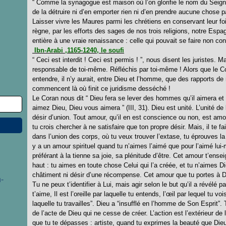
“ Comme la synagogue est maison où l’on glorifie le nom du Seign
de la détruire ni d’en emporter rien ni d’en prendre aucune chose p
Laisser vivre les Maures parmi les chrétiens en conservant leur foi
règne, par les efforts des sages de nos trois religions, notre Espa
entière à une vraie renaissance : celle qui pouvait se faire non co
Ibn-Arabi ,1165-1240, le soufi
“ Ceci est interdit ! Ceci est permis ! ”, nous disent les juristes. M
responsable de toi-même. Réfléchis par toi-même ! Alors que le C
entendre, il n’y aurait, entre Dieu et l’homme, que des rapports de 
commencent là où finit ce juridisme desséché !
Le Coran nous dit “ Dieu fera se lever des hommes qu’il aimera et qu
aimez Dieu, Dieu vous aimera ” (III, 31). Dieu est unité. L’unité de
désir d’union. Tout amour, qu’il en est conscience ou non, est amo
tu crois chercher à ne satisfaire que ton propre désir. Mais, il te 
dans l’union des corps, où tu veux trouver l’extase, tu éprouves la n
y a un amour spirituel quand tu n’aimes l’aimé que pour l’aimé lui
préférant à la tienne sa joie, sa plénitude d’être. Cet amour t’enseig
haut : tu aimes en toute chose Celui qui l’a créée, et tu n’aimes 
châtiment ni désir d’une récompense. Cet amour que tu portes à Dieu
-
Tu ne peux t’identifier à Lui, mais agir selon le but qu’il a révél
t’aime, Il est l’oreille par laquelle tu entends, l’œil par lequel tu v
laquelle tu travailles”. Dieu a “insufflé en l’homme de Son Esprit”
de l’acte de Dieu qui ne cesse de créer. L’action est l’extérieur de l
que tu te dépasses : artiste, quand tu exprimes la beauté que Die