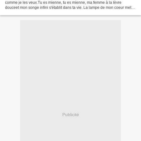
comme je les veux.Tu es mienne, tu es mienne, ma femme à la lèvre
douceet mon songe infini s'établit dans ta vie. La lampe de mon coeur met
du rose à tes piedset mon vin d'amertume est...
Publicité