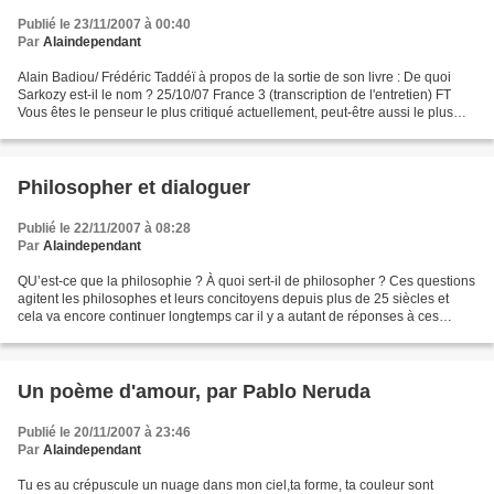
Publié le 23/11/2007 à 00:40
Par
Alaindependant
Alain Badiou/ Frédéric Taddéï à propos de la sortie de son livre : De quoi
Sarkozy est-il le nom ? 25/10/07 France 3 (transcription de l'entretien) FT
Vous êtes le penseur le plus critiqué actuellement, peut-être aussi le plus
redouté Alain Badiou. On...
Philosopher et dialoguer
Publié le 22/11/2007 à 08:28
Par
Alaindependant
QU’est-ce que la philosophie ? À quoi sert-il de philosopher ? Ces questions
agitent les philosophes et leurs concitoyens depuis plus de 25 siècles et
cela va encore continuer longtemps car il y a autant de réponses à ces
questions qu’il y a de gens qui...
Un poème d'amour, par Pablo Neruda
Publié le 20/11/2007 à 23:46
Par
Alaindependant
Tu es au crépuscule un nuage dans mon ciel,ta forme, ta couleur sont