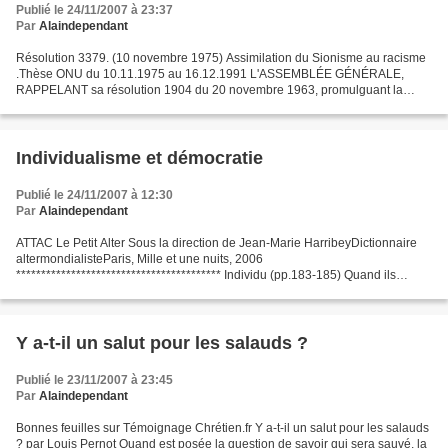
Publié le 24/11/2007 à 23:37
Par
Alaindependant
Résolution 3379. (10 novembre 1975) Assimilation du Sionisme au racisme
.Thèse ONU du 10.11.1975 au 16.12.1991 L'ASSEMBLÉE GÉNÉRALE,
RAPPELANT sa résolution 1904 du 20 novembre 1963, promulguant la
Déclaration des Nations Unies sur l'Elimination de Toutes...
Individualisme et démocratie
Publié le 24/11/2007 à 12:30
Par
Alaindependant
ATTAC Le Petit Alter Sous la direction de Jean-Marie HarribeyDictionnaire
altermondialisteParis, Mille et une nuits, 2006
***************************************** Individu (pp.183-185) Quand ils
analysent la réalité sociale, certains penseurs partent...
Y a-t-il un salut pour les salauds ?
Publié le 23/11/2007 à 23:45
Par
Alaindependant
Bonnes feuilles sur Témoignage Chrétien.fr Y a-t-il un salut pour les salauds
? par Louis Pernot Quand est posée la question de savoir qui sera sauvé, la