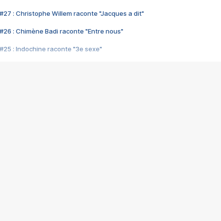
#27 : Christophe Willem raconte "Jacques a dit"
#26 : Chimène Badi raconte "Entre nous"
#25 : Indochine raconte "3e sexe"
#24 : Zaho raconte "C'est chelou"
#23 : Patrick Bruel raconte "Au café des délices"
#22 : Kyo raconte "Le chemin"
#21 : Nolwenn Leroy raconte "Cassé"
#20 : Patrick Hernandez raconte "Born to be alive"
#19 : Lorie raconte "Près de moi"
#18 : Michael Jones raconte "A nos actes manqués" (avec Jean-Jacque
#17 : Khaled raconte "Aïcha"
#16 : Corneille raconte "Parce qu'on vient de loin"