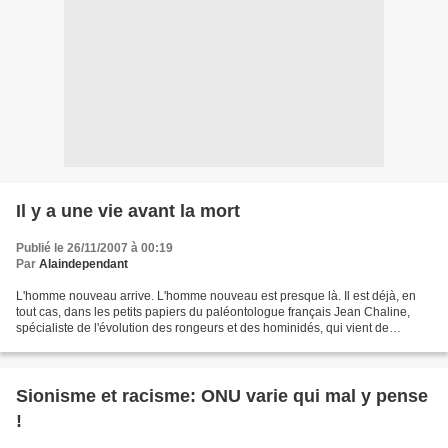
Il y a une vie avant la mort
Publié le 26/11/2007 à 00:19
Par
Alaindependant
L'homme nouveau arrive. L'homme nouveau est presque là. Il est déjà, en
tout cas, dans les petits papiers du paléontologue français Jean Chaline,
spécialiste de l'évolution des rongeurs et des hominidés, qui vient de
dresser une sorte de portrait-robot...
Sionisme et racisme: ONU varie qui mal y pense
!